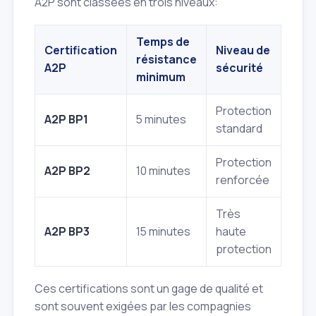
A2P sont classées en trois niveaux:
Temps de
Certification
Niveau de
résistance
A2P
sécurité
minimum
Protection
A2P BP1
5 minutes
standard
Protection
A2P BP2
10 minutes
renforcée
Très
A2P BP3
15 minutes
haute
protection
Ces certifications sont un gage de qualité et
sont souvent exigées par les compagnies