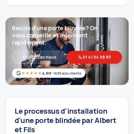
Besoin d'une porte blindée? On
vous conseille et intervient
rapidement.
Contactez‑nous
01 41 94 98 83
★★★★★
4,9/5
· 1435 avis clients
Le processus d'installation
d'une porte blindée par Albert
et Fils