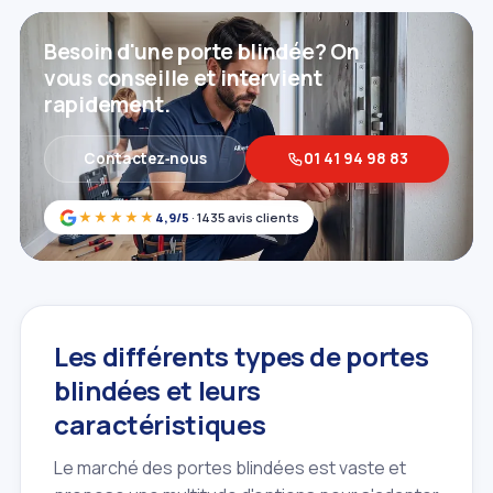
Besoin d'une porte blindée? On
vous conseille et intervient
rapidement.
Contactez‑nous
01 41 94 98 83
★★★★★
4,9/5
· 1435 avis clients
Les différents types de portes
blindées et leurs
caractéristiques
Le marché des portes blindées est vaste et