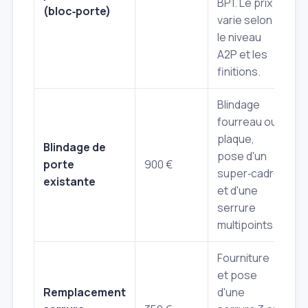
BP1. Le prix
(bloc‑porte)
varie selon
le niveau
A2P et les
finitions.
Blindage
fourreau ou
plaque,
Blindage de
pose d'un
porte
900 €
super‑cadre
existante
et d'une
serrure
multipoints.
Fourniture
et pose
Remplacement
d'une