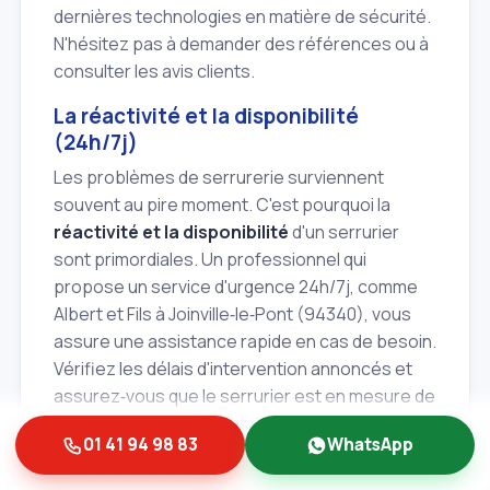
dernières technologies en matière de sécurité.
N'hésitez pas à demander des références ou à
consulter les avis clients.
La réactivité et la disponibilité
(24h/7j)
Les problèmes de serrurerie surviennent
souvent au pire moment. C'est pourquoi la
réactivité et la disponibilité
d'un serrurier
sont primordiales. Un professionnel qui
propose un service d'urgence 24h/7j, comme
Albert et Fils à Joinville‑le‑Pont (94340), vous
assure une assistance rapide en cas de besoin.
Vérifiez les délais d'intervention annoncés et
assurez‑vous que le serrurier est en mesure de
se déplacer rapidement dans votre secteur. La
01 41 94 98 83
WhatsApp
capacité à intervenir en moins d'une heure est
un atout considérable en cas de porte claquée