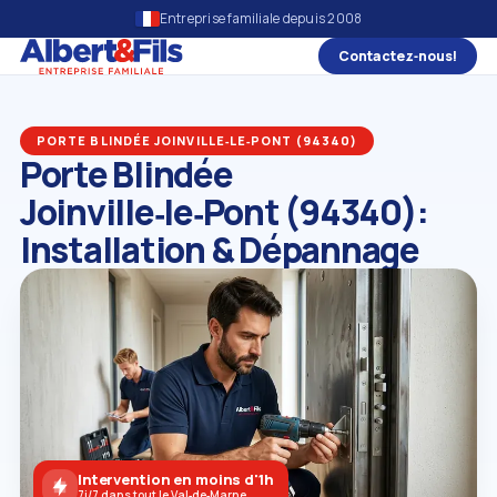
Entreprise familiale depuis 2008
Contactez‑nous!
PORTE BLINDÉE JOINVILLE‑LE‑PONT (94340)
Porte Blindée
Joinville‑le‑Pont (94340):
Installation & Dépannage
Intervention en moins d'1h
7j/7 dans tout le Val‑de‑Marne