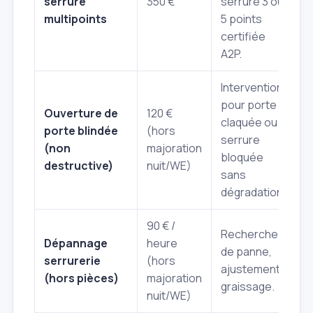
serrure
350 €
serrure 3 ou
multipoints
5 points
certifiée
A2P.
Intervention
pour porte
Ouverture de
120 €
claquée ou
porte blindée
(hors
serrure
(non
majoration
bloquée
destructive)
nuit/WE)
sans
dégradation.
90 € /
Recherche
Dépannage
heure
de panne,
serrurerie
(hors
ajustement,
(hors pièces)
majoration
graissage.
nuit/WE)