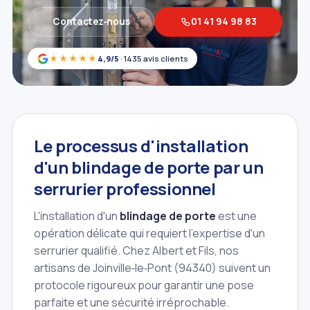
Contactez‑nous
01 41 94 98 83
★★★★★
4,9/5
· 1435 avis clients
Le processus d'installation
d'un blindage de porte par un
serrurier professionnel
L'installation d'un
blindage de porte
est une
opération délicate qui requiert l'expertise d'un
serrurier qualifié. Chez Albert et Fils, nos
artisans de Joinville‑le‑Pont (94340) suivent un
protocole rigoureux pour garantir une pose
parfaite et une sécurité irréprochable.