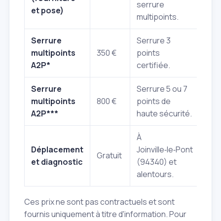
serrure
et pose)
multipoints.
Serrure
Serrure 3
multipoints
350 €
points
A2P*
certifiée.
Serrure
Serrure 5 ou 7
multipoints
800 €
points de
A2P***
haute sécurité.
À
Déplacement
Joinville‑le‑Pont
Gratuit
et diagnostic
(94340) et
alentours.
Ces prix ne sont pas contractuels et sont
fournis uniquement à titre d'information. Pour