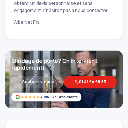
obtenir un devis personnalisé et sans
engagement, n'hésitez pas à nous contacter.
Albert et Fils
Blindage de porte? On intervient
rapidement!
Contactez‑nous
01 41 94 98 83
★★★★★
4,9/5
· 1435 avis clients