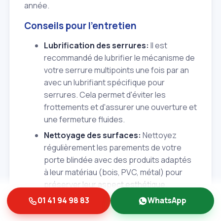
année.
Conseils pour l'entretien
Lubrification des serrures:
Il est
recommandé de lubrifier le mécanisme de
votre serrure multipoints une fois par an
avec un lubrifiant spécifique pour
serrures. Cela permet d'éviter les
frottements et d'assurer une ouverture et
une fermeture fluides.
Nettoyage des surfaces:
Nettoyez
régulièrement les parements de votre
porte blindée avec des produits adaptés
à leur matériau (bois, PVC, métal) pour
préserver leur aspect esthétique.
Vérification des gonds et paumelles:
01 41 94 98 83
WhatsApp
De temps en temps, vérifiez que les