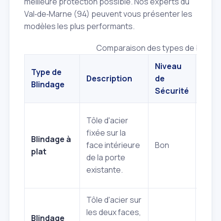
meilleure protection possible. Nos experts du
Val‑de‑Marne (94) peuvent vous présenter les
modèles les plus performants.
Comparaison des types de blindag
Niveau
Type de
Description
de
Avan
Blindage
Sécurité
Écon
Tôle d'acier
cons
fixée sur la
Blindage à
l'est
face intérieure
Bon
plat
extér
de la porte
insta
existante.
rapid
Tôle d'acier sur
Rési
les deux faces,
accr
Blindage