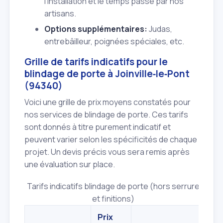
l'installation et le temps passé par nos
artisans.
Options supplémentaires:
Judas,
entrebâilleur, poignées spéciales, etc.
Grille de tarifs indicatifs pour le
blindage de porte à Joinville‑le‑Pont
(94340)
Voici une grille de prix moyens constatés pour
nos services de blindage de porte. Ces tarifs
sont donnés à titre purement indicatif et
peuvent varier selon les spécificités de chaque
projet. Un devis précis vous sera remis après
une évaluation sur place.
Tarifs indicatifs blindage de porte (hors serrure
et finitions)
Prix