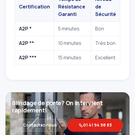
Certification
Résistance
de
Garanti
Sécurité
A2P *
5 minutes
Bon
A2P **
10 minutes
Très bon
A2P ***
15 minutes
Excellent
Blindage de porte? On intervient
rapidement!
Contactez‑nous
01 41 94 98 83