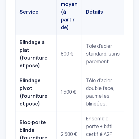
moyen
Service
(à
Détails
partir
de)
Blindage à
Tôle d'acier
plat
800 €
standard, sans
(fourniture
parement.
et pose)
Blindage
Tôle d'acier
pivot
double face,
1 500 €
(fourniture
paumelles
et pose)
blindées.
Ensemble
Bloc‑porte
porte + bâti
blindé
2 500 €
certifié A2P,
(fourniture