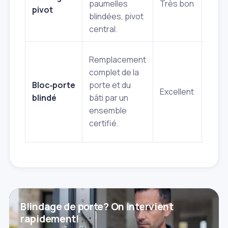
paumelles
Très bon
l'arr
pivot
blindées, pivot
bon
central.
isola
Sécu
Remplacement
maxi
complet de la
(cert
Bloc‑porte
porte et du
Excellent
isola
blindé
bâti par un
optim
ensemble
gran
certifié.
durab
Blindage de porte? On intervient
rapidement!