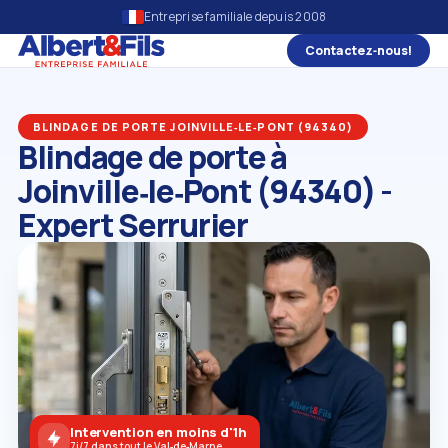
Entreprise familiale depuis 2008
Contactez‑nous!
BLINDAGE DE PORTE JOINVILLE‑LE‑PONT (94340)
Blindage de porte à
Joinville‑le‑Pont (94340) -
Expert Serrurier
Intervention en moins d'1h
7j/7 dans tout le Val‑de‑Marne