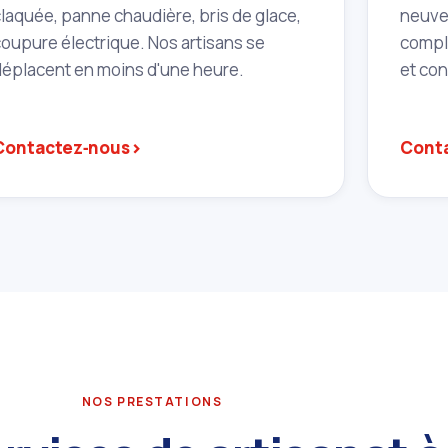
claquée, panne chaudière, bris de glace,
neuve,
coupure électrique. Nos artisans se
complè
déplacent en moins d'une heure.
et co
›
Contactez‑nous
Cont
NOS PRESTATIONS