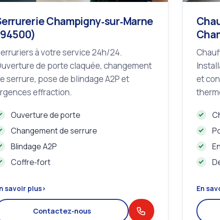
Serrurerie Champigny‑sur‑Marne
Chau
(94500)
Cham
erruriers à votre service 24h/24.
Chauff
uverture de porte claquée, changement
Instal
e serrure, pose de blindage A2P et
et con
rgences effraction.
therm
Ouverture de porte
C
Changement de serrure
Po
Blindage A2P
En
Coffre‑fort
D
n savoir plus
›
En savo
Contactez‑nous