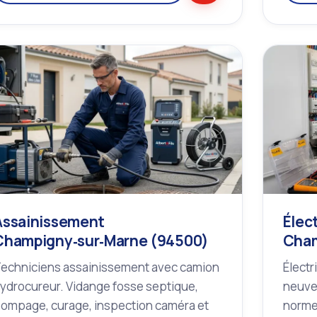
Assainissement
Élect
Champigny‑sur‑Marne (94500)
Cham
echniciens assainissement avec camion
Électr
ydrocureur. Vidange fosse septique,
neuve
ompage, curage, inspection caméra et
norme