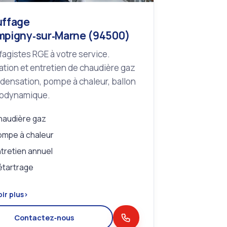
ffage
pigny‑sur‑Marne (94500)
agistes RGE à votre service.
lation et entretien de chaudière gaz
densation, pompe à chaleur, ballon
odynamique.
haudière gaz
mpe à chaleur
tretien annuel
étartrage
ir plus
›
Contactez‑nous