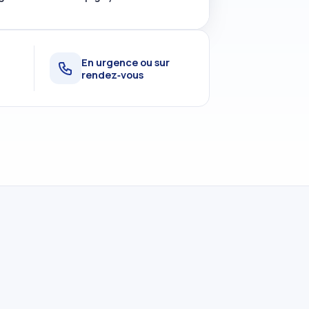
t
En urgence ou sur
rendez‑vous