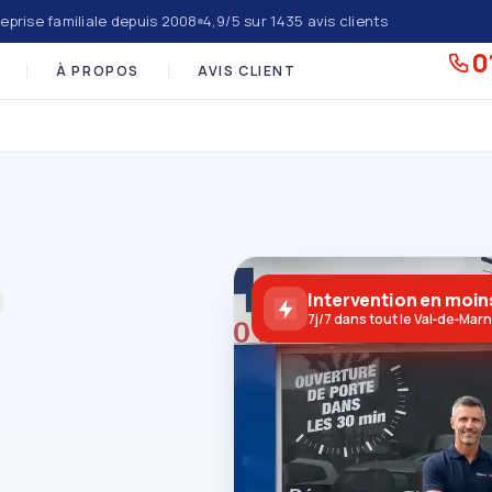
eprise familiale depuis 2008
4,9/5 sur 1435 avis clients
0
À PROPOS
AVIS CLIENT
Intervention en moin
7j/7 dans tout le Val‑de‑Mar