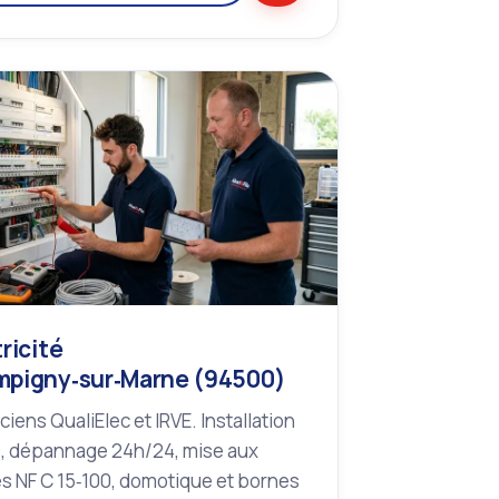
ricité
pigny‑sur‑Marne (94500)
iciens QualiElec et IRVE. Installation
, dépannage 24h/24, mise aux
s NF C 15‑100, domotique et bornes