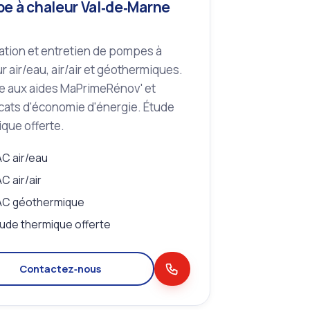
e à chaleur Val‑de‑Marne
lation et entretien de pompes à
r air/eau, air/air et géothermiques.
le aux aides MaPrimeRénov' et
icats d'économie d'énergie. Étude
que offerte.
C air/eau
C air/air
AC géothermique
ude thermique offerte
Contactez‑nous