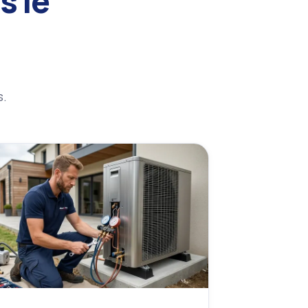
s le
s.