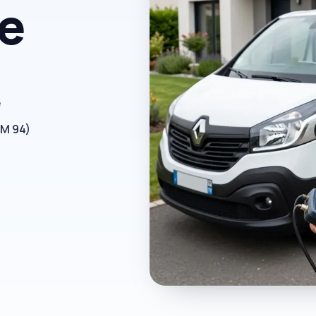
ne
e
RM 94)