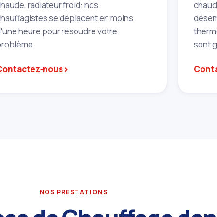
haude, radiateur froid: nos
chaudi
chauffagistes se déplacent en moins
désem
d'une heure pour résoudre votre
therm
problème.
sont g
›
Contactez‑nous
Cont
NOS PRESTATIONS