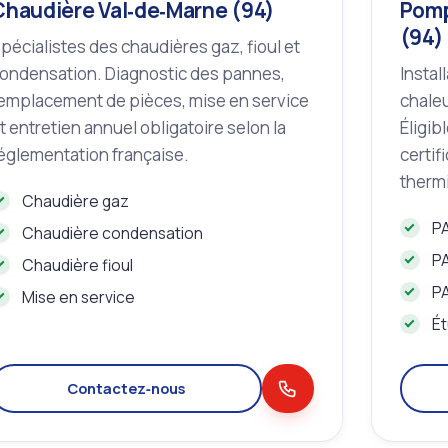
Chaudière Val‑de‑Marne (94)
Pomp
(94)
pécialistes des chaudières gaz, fioul et
ondensation. Diagnostic des pannes,
Instal
emplacement de pièces, mise en service
chaleu
t entretien annuel obligatoire selon la
Éligib
églementation française.
certif
thermi
Chaudière gaz
PA
Chaudière condensation
PA
Chaudière fioul
P
Mise en service
Ét
Contactez‑nous