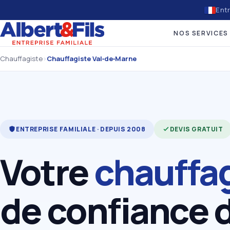
Entr
NOS SERVICES
Chauffagiste
›
Chauffagiste Val‑de‑Marne
ENTREPRISE FAMILIALE · DEPUIS 2008
DEVIS GRATUIT
Votre
chauffa
de confiance 