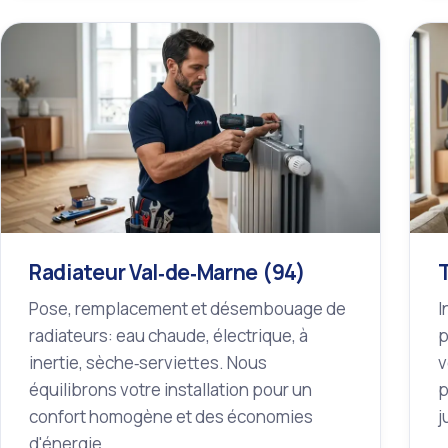
Radiateur Val‑de‑Marne (94)
Pose, remplacement et désembouage de
I
radiateurs: eau chaude, électrique, à
p
inertie, sèche‑serviettes. Nous
v
équilibrons votre installation pour un
p
confort homogène et des économies
j
d'énergie.