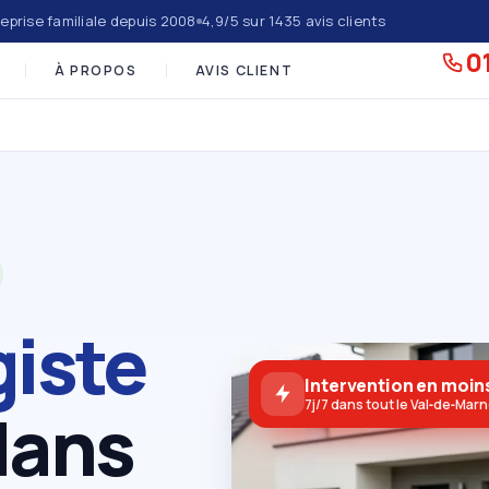
eprise familiale depuis 2008
4,9/5 sur 1435 avis clients
01
À PROPOS
AVIS CLIENT
giste
Intervention en moins
7j/7 dans tout le Val‑de‑Mar
dans