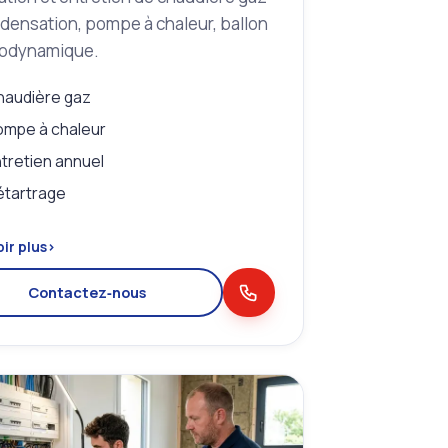
densation, pompe à chaleur, ballon
odynamique.
haudière gaz
mpe à chaleur
tretien annuel
étartrage
ir plus
›
Contactez‑nous