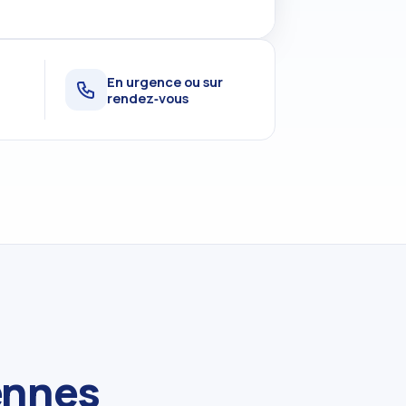
t
En urgence ou sur
rendez‑vous
cennes