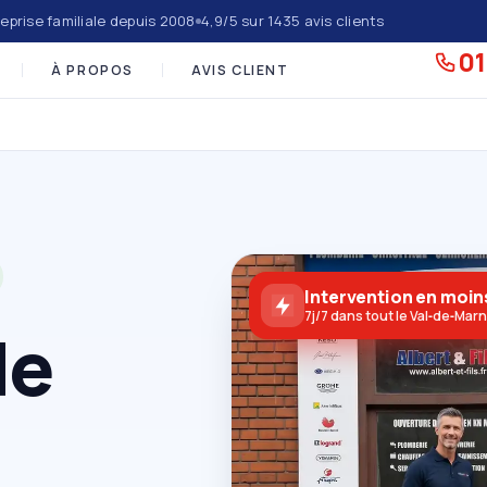
eprise familiale depuis 2008
4,9/5 sur 1435 avis clients
01
À PROPOS
AVIS CLIENT
Intervention en moin
7j/7 dans tout le Val‑de‑Mar
de