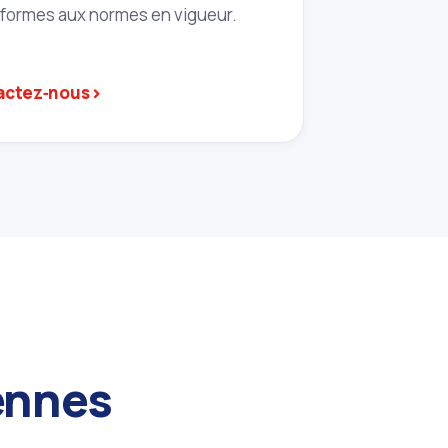
nformes aux normes en vigueur.
›
actez‑nous
cennes