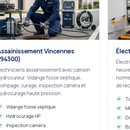
Assainissement Vincennes
Élec
(94300)
Électr
echniciens assainissement avec camion
neuve
ydrocureur. Vidange fosse septique,
norme
ompage, curage, inspection caméra et
de re
ydrocurage haute pression.
Ta
Vidange fosse septique
Mi
Hydrocurage HP
D
Inspection caméra
B