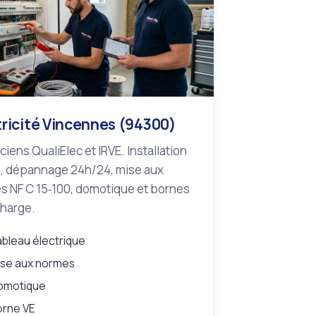
tricité Vincennes (94300)
iciens QualiElec et IRVE. Installation
, dépannage 24h/24, mise aux
s NF C 15‑100, domotique et bornes
charge.
bleau électrique
se aux normes
omotique
orne VE