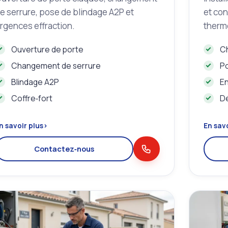
e serrure, pose de blindage A2P et
et con
rgences effraction.
therm
Ouverture de porte
C
Changement de serrure
Po
Blindage A2P
En
Coffre‑fort
D
n savoir plus
›
En savo
Contactez‑nous