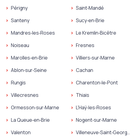
Plombier Orly
Périgny
Saint‑Mandé
Serrurier Orly
Plombier Périgny
Plombier Saint‑Mandé
Santeny
Sucy‑en‑Brie
Serrurier Périgny
Serrurier Saint‑Mandé
Plombier Santeny
Plombier Sucy‑en‑Brie
Mandres‑les‑Roses
Le Kremlin‑Bicêtre
Serrurier Santeny
Serrurier Sucy‑en‑Brie
Plombier Mandres‑les‑Roses
Plombier Le Kremlin‑Bicêt
Noiseau
Fresnes
Serrurier Mandres‑les‑Roses
Serrurier Le Kremlin‑Bicêt
Plombier Noiseau
Plombier Fresnes
Marolles‑en‑Brie
Villiers‑sur‑Marne
Serrurier Noiseau
Serrurier Fresnes
Plombier Marolles‑en‑Brie
Plombier Villiers‑sur‑Marn
Ablon‑sur‑Seine
Cachan
Serrurier Marolles‑en‑Brie
Serrurier Villiers‑sur‑Marn
Plombier Ablon‑sur‑Seine
Plombier Cachan
Rungis
Charenton‑le‑Pont
Serrurier Ablon‑sur‑Seine
Serrurier Cachan
Plombier Rungis
Plombier Charenton‑le‑P
Villecresnes
Thiais
Serrurier Rungis
Serrurier Charenton‑le‑P
Plombier Villecresnes
Plombier Thiais
Ormesson‑sur‑Marne
L'Haÿ‑les‑Roses
Serrurier Villecresnes
Serrurier Thiais
Plombier Ormesson‑sur‑Marne
Plombier L'Haÿ‑les‑Roses
La Queue‑en‑Brie
Nogent‑sur‑Marne
Serrurier Ormesson‑sur‑Marne
Serrurier L'Haÿ‑les‑Roses
Plombier La Queue‑en‑Brie
Plombier Nogent‑sur‑Mar
Valenton
Villeneuve‑Saint‑Georges