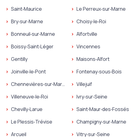
Serrurier La Queue‑en‑Brie
Serrurier Nogent‑sur‑Ma
Plombier Valenton
Plombier Villeneuve‑Sain
Saint‑Maurice
Le Perreux‑sur‑Marne
Serrurier Valenton
Serrurier Villeneuve‑Sain
Plombier Saint‑Maurice
Plombier Le Perreux‑sur‑
Bry‑sur‑Marne
Choisy‑le‑Roi
Serrurier Saint‑Maurice
Serrurier Le Perreux‑sur‑
Plombier Bry‑sur‑Marne
Plombier Choisy‑le‑Roi
Bonneuil‑sur‑Marne
Alfortville
Serrurier Bry‑sur‑Marne
Serrurier Choisy‑le‑Roi
Plombier Bonneuil‑sur‑Marne
Plombier Alfortville
Boissy‑Saint‑Léger
Vincennes
Serrurier Bonneuil‑sur‑Marne
Serrurier Alfortville
Plombier Boissy‑Saint‑Léger
Plombier Vincennes
Gentilly
Maisons‑Alfort
Serrurier Boissy‑Saint‑Léger
Serrurier Vincennes
Plombier Gentilly
Plombier Maisons‑Alfort
Joinville‑le‑Pont
Fontenay‑sous‑Bois
Serrurier Gentilly
Serrurier Maisons‑Alfort
Plombier Joinville‑le‑Pont
Plombier Fontenay‑sous‑
Chennevières‑sur‑Marne
Villejuif
Serrurier Joinville‑le‑Pont
Serrurier Fontenay‑sous‑
Plombier Chennevières‑sur‑Marne
Plombier Villejuif
Villeneuve‑le‑Roi
Ivry‑sur‑Seine
Serrurier Chennevières‑sur‑Marne
Serrurier Villejuif
Plombier Villeneuve‑le‑Roi
Plombier Ivry‑sur‑Seine
Chevilly‑Larue
Saint‑Maur‑des‑Fossés
Serrurier Villeneuve‑le‑Roi
Serrurier Ivry‑sur‑Seine
Plombier Chevilly‑Larue
Plombier Saint‑Maur‑des
Le Plessis‑Trévise
Champigny‑sur‑Marne
Serrurier Chevilly‑Larue
Serrurier Saint‑Maur‑des
Plombier Le Plessis‑Trévise
Plombier Champigny‑sur
Arcueil
Vitry‑sur‑Seine