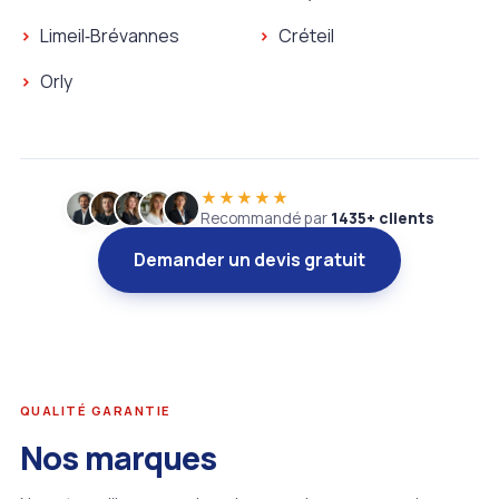
Serrurier Le Plessis‑Trévise
Serrurier Champigny‑sur
Plombier Arcueil
Plombier Vitry‑sur‑Seine
Limeil‑Brévannes
Créteil
Serrurier Arcueil
Serrurier Vitry‑sur‑Seine
Plombier Limeil‑Brévannes
Plombier Créteil
Orly
Serrurier Limeil‑Brévannes
Serrurier Créteil
★★★★★
Recommandé par
1435+ clients
Demander un devis gratuit
QUALITÉ GARANTIE
Nos marques