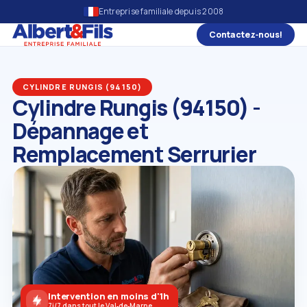
Entreprise familiale depuis 2008
Contactez‑nous!
CYLINDRE RUNGIS (94150)
Cylindre Rungis (94150) -
Dépannage et
Remplacement Serrurier
Intervention en moins d'1h
7j/7 dans tout le Val‑de‑Marne