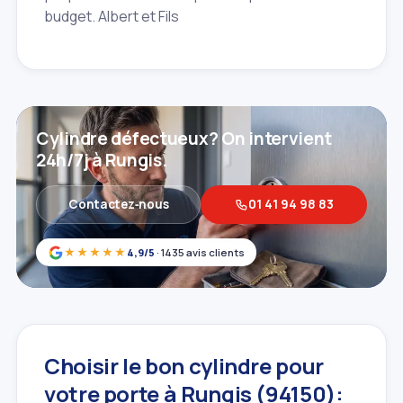
budget. Albert et Fils
Cylindre défectueux? On intervient
24h/7j à Rungis.
Contactez‑nous
01 41 94 98 83
★★★★★
4,9/5
· 1435 avis clients
Choisir le bon cylindre pour
votre porte à Rungis (94150):