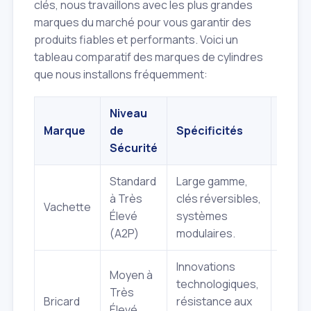
clés, nous travaillons avec les plus grandes
marques du marché pour vous garantir des
produits fiables et performants. Voici un
tableau comparatif des marques de cylindres
que nous installons fréquemment:
Niveau
Marque
de
Spécificités
Idéal
Sécurité
Standard
Large gamme,
Réside
à Très
clés réversibles,
Vachette
tertia
Élevé
systèmes
sécuri
(A2P)
modulaires.
Innovations
Moyen à
technologiques,
Maiso
Très
Bricard
résistance aux
appar
Élevé