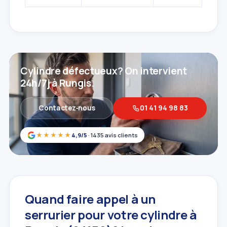
Cylindre défectueux? On intervient
24h/7j à Rungis.
Contactez‑nous
01 41 94 98 83
★★★★★
4,9/5
· 1435 avis clients
Quand faire appel à un
serrurier pour votre cylindre à