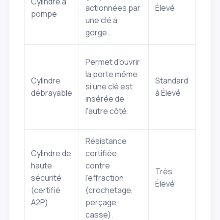
Cylindre à
actionnées par
Élevé
au
pompe
une clé à
croc
gorge.
et p
Prat
Permet d'ouvrir
cas
la porte même
Cylindre
Standard
d'ur
si une clé est
débrayable
à Élevé
ou p
insérée de
per
l'autre côté.
âgée
Résistance
Prot
Cylindre de
certifiée
maxi
haute
contre
Très
souv
sécurité
l'effraction
Élevé
exig
(certifié
(crochetage,
les
A2P)
perçage,
assu
casse).