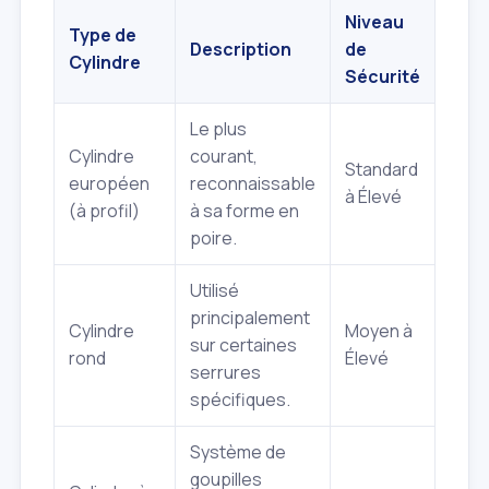
Niveau
Type de
Description
de
Ava
Cylindre
Sécurité
Le plus
Facil
Cylindre
courant,
Standard
trou
européen
reconnaissable
à Élevé
large
(à profil)
à sa forme en
prix 
poire.
Utilisé
principalement
Cylindre
Moyen à
Desi
sur certaines
rond
Élevé
discr
serrures
spécifiques.
Système de
Très
goupilles
rési