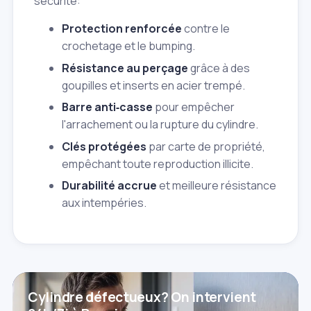
sécurité:
Protection renforcée
contre le
crochetage et le bumping.
Résistance au perçage
grâce à des
goupilles et inserts en acier trempé.
Barre anti‑casse
pour empêcher
l'arrachement ou la rupture du cylindre.
Clés protégées
par carte de propriété,
empêchant toute reproduction illicite.
Durabilité accrue
et meilleure résistance
aux intempéries.
Cylindre défectueux? On intervient