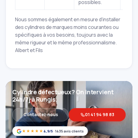
possibles.
Nous sommes également en mesure d'installer
des cylindres de marques moins courantes ou
spécifiques à vos besoins, toujours avec la
même rigueur et le même professionnalisme.
Albert et Fils
Cylindre défectueux? On intervient
24h/7j à Rungis.
Contactez‑nous
01 41 94 98 83
★★★★★
4,9/5
· 1435 avis clients