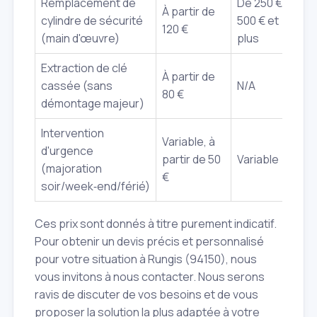
Remplacement de
De 250 € à
À partir de
cylindre de sécurité
500 € et
120 €
(main d'œuvre)
plus
Extraction de clé
À partir de
cassée (sans
N/A
80 €
démontage majeur)
Intervention
Variable, à
d'urgence
partir de 50
Variable
(majoration
€
soir/week‑end/férié)
Ces prix sont donnés à titre purement indicatif.
Pour obtenir un devis précis et personnalisé
pour votre situation à Rungis (94150), nous
vous invitons à nous contacter. Nous serons
ravis de discuter de vos besoins et de vous
proposer la solution la plus adaptée à votre