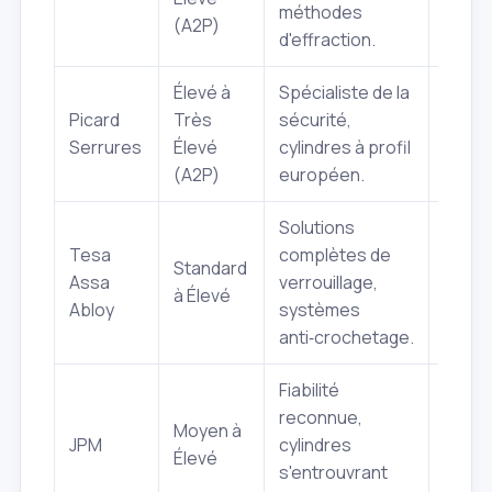
méthodes
burea
(A2P)
d'effraction.
Élevé à
Spécialiste de la
Haute
Picard
Très
sécurité,
réside
Serrures
Élevé
cylindres à profil
profe
(A2P)
européen.
Solutions
Tesa
complètes de
Usag
Standard
Assa
verrouillage,
quotid
à Élevé
Abloy
systèmes
rénov
anti‑crochetage.
Fiabilité
reconnue,
Moyen à
Copro
JPM
cylindres
Élevé
comm
s'entrouvrant