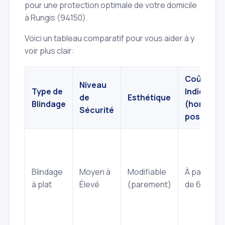
pour une protection optimale de votre domicile
à Rungis (94150).
Voici un tableau comparatif pour vous aider à y
voir plus clair:
Coût
Niveau
Type de
Indicatif
de
Esthétique
Blindage
(hors
Sécurité
pose)
Blindage
Moyen à
Modifiable
À partir
à plat
Élevé
(parement)
de 600 €