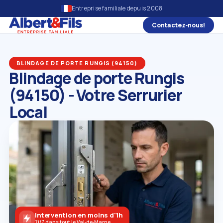
Entreprise familiale depuis 2008
Contactez‑nous!
BLINDAGE DE PORTE RUNGIS (94150)
Blindage de porte Rungis
(94150) - Votre Serrurier
Local
Intervention en moins d'1h
7j/7 dans tout le Val‑de‑Marne