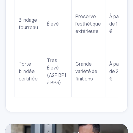
Préserve
À partir
Blindage
Élevé
l'esthétique
de 1 200
fourreau
extérieure
€
Très
Porte
Grande
À partir
Élevé
blindée
variété de
de 2 000
(A2P BP1
certifiée
finitions
€
à BP3)