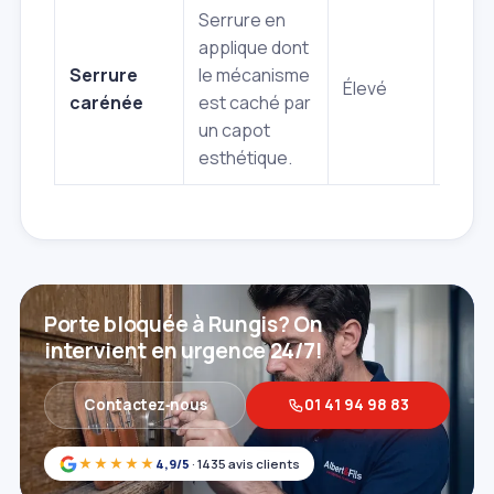
Serrure en
Sécur
applique dont
esthé
Serrure
le mécanisme
amél
Élevé
carénée
est caché par
par r
un capot
à l'ap
esthétique.
class
Porte bloquée à Rungis? On
intervient en urgence 24/7!
Contactez‑nous
01 41 94 98 83
★★★★★
4,9/5
· 1435 avis clients