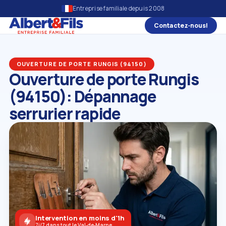
Entreprise familiale depuis 2008
Contactez‑nous!
OUVERTURE DE PORTE RUNGIS (94150)
Ouverture de porte Rungis
(94150): Dépannage
serrurier rapide
Intervention en moins d'1h
7j/7 dans tout le Val‑de‑Marne