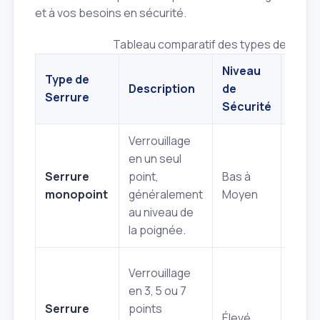
et à vos besoins en sécurité.
Tableau comparatif des types de serru
Niveau
Type de
Description
de
Avan
Serrure
Sécurité
Verrouillage
en un seul
Simpl
Serrure
point,
Bas à
écon
monopoint
généralement
Moyen
facile
au niveau de
instal
la poignée.
Sécur
Verrouillage
renfo
en 3, 5 ou 7
meill
Serrure
points
Élevé
résis