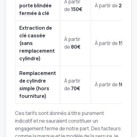
À partir
porte blindée
À partir de
200€
de
150€
fermée à clé
Extraction de
clé cassée
À partir
(sans
À partir de
110€
de
80€
remplacement
cylindre)
Remplacement
de cylindre
À partir
À partir de
100€
simple (hors
de
70€
fourniture)
Ces tarifs sont donnés à titre purement
indicatif et ne sauraient constituer un
engagement ferme de notre part. Des facteurs
comme la marque et le modèle de la serrure, le