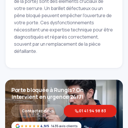
de la porte) sont des éléments cruciaux de
votre serrure. Un barillet défectueux ou un
pêne bloqué peuvent empêcher l'ouverture de
votre porte. Ces dysfonctionnements
nécessitent une expertise technique pour être
diagnostiqués et réparés correctement,
souvent par un remplacement de la pièce
défaillante.
Porte bloquée à Rungis? On
intervient en urgence 24/7!
Contactez‑nous
01 41 94 98 83
★★★★★
4,9/5
· 1435 avis clients