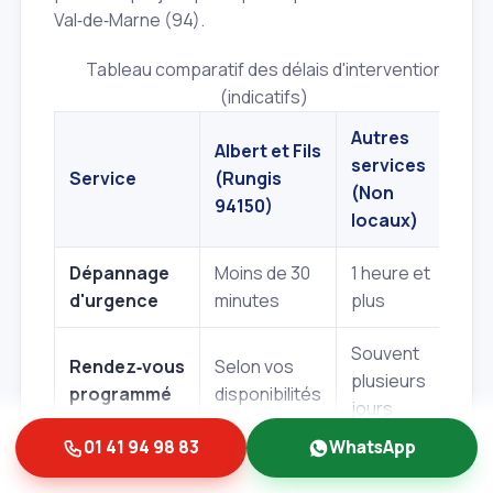
Val‑de‑Marne (94).
Tableau comparatif des délais d'intervention
(indicatifs)
Autres
Albert et Fils
services
Service
(Rungis
(Non
94150)
locaux)
Dépannage
Moins de 30
1 heure et
d'urgence
minutes
plus
Souvent
Rendez‑vous
Selon vos
plusieurs
programmé
disponibilités
jours
01 41 94 98 83
WhatsApp
Parfois
Oui, avant
payant ou