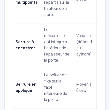
multipoints
répartis sur la
aux
hauteur de la
tenta
porte.
d'effr
Le
mécanisme
Variable
Serrure à
est intégré à
(dépend
Esthé
encastrer
l'intérieur de
du
discr
l'épaisseur de
cylindre)
la porte.
Facile
Le boîtier est
poser
fixé sur la
Serrure en
Moyen à
visibl
face
applique
Élevé
convi
intérieure de
porte
la porte.
fines