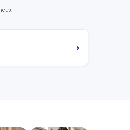
nnées.
›