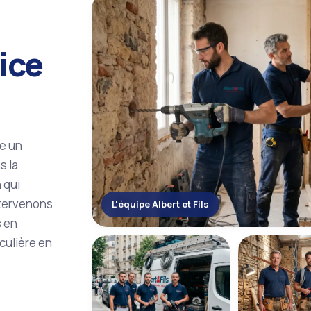
vice
re un
s la
n qui
ntervenons
L'équipe Albert et Fils
s en
culière en