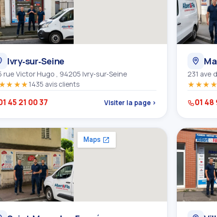
Ivry‑sur‑Seine
Ma
5 rue Victor Hugo , 94205 Ivry‑sur‑Seine
231 ave 
★★★★
1435 avis clients
★★★
01 45 21 00 37
01 48 
Visiter la page ›