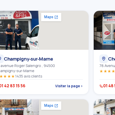
Champigny‑sur‑Marne
Cho
 avenue Roger Salengro , 94500
78 Avenu
ampigny‑sur‑Marne
★★★
★★★★
1435 avis clients
01 42 83 15 56
01 48 
Visiter la page ›