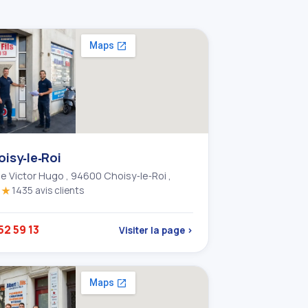
isy‑le‑Roi
e Victor Hugo , 94600 Choisy‑le‑Roi ,
★★
1435 avis clients
52 59 13
Visiter la page ›