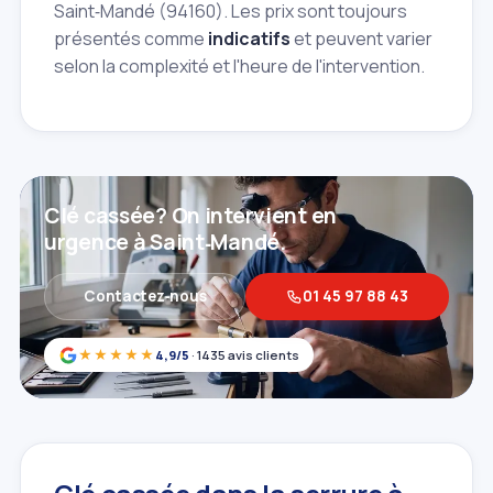
Saint‑Mandé (94160). Les prix sont toujours
présentés comme
indicatifs
et peuvent varier
selon la complexité et l'heure de l'intervention.
Clé cassée? On intervient en
urgence à Saint‑Mandé.
Contactez‑nous
01 45 97 88 43
★★★★★
4,9/5
· 1435 avis clients