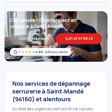
Clé cassée? On intervient en
urgence à Saint‑Mandé.
Contactez‑nous
01 45 97 88 43
★★★★★
4,9/5
· 1435 avis clients
Nos services de dépannage
serrurerie à Saint‑Mandé
(94160) et alentours
Au‑delà des urgences serrure et clé cassée,