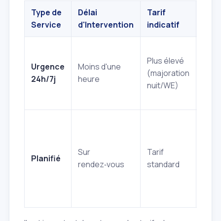
Type de
Délai
Tarif
Exe
Service
d'Intervention
indicatif
d'In
Clé 
Plus élevé
port
Urgence
Moins d'une
(majoration
serr
24h/7j
heure
nuit/WE)
bloq
camb
Rem
serr
insta
Sur
Tarif
Planifié
nouv
rendez‑vous
standard
serr
renf
sécu