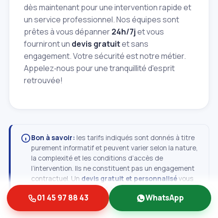
dès maintenant pour une intervention rapide et
un service professionnel. Nos équipes sont
prêtes à vous dépanner
24h/7j
et vous
fourniront un
devis gratuit
et sans
engagement. Votre sécurité est notre métier.
Appelez‑nous pour une tranquillité d'esprit
retrouvée!
Bon à savoir:
les tarifs indiqués sont donnés à titre
purement informatif et peuvent varier selon la nature,
la complexité et les conditions d’accès de
l’intervention. Ils ne constituent pas un engagement
contractuel. Un
devis gratuit et personnalisé
vous
est toujours remis avant toute intervention —
01 45 97 88 43
WhatsApp
contactez‑nous pour obtenir un tarif précis, adapté à
votre situation.