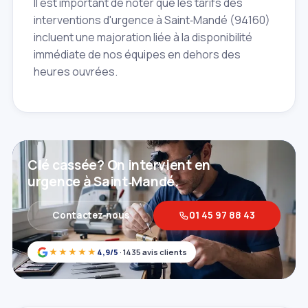
Il est important de noter que les tarifs des
interventions d'urgence à Saint‑Mandé (94160)
incluent une majoration liée à la disponibilité
immédiate de nos équipes en dehors des
heures ouvrées.
Clé cassée? On intervient en
urgence à Saint‑Mandé.
Contactez‑nous
01 45 97 88 43
★★★★★
4,9/5
· 1435 avis clients