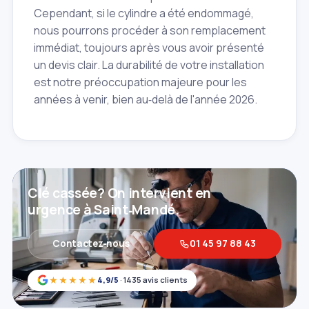
Cependant, si le cylindre a été endommagé,
nous pourrons procéder à son remplacement
immédiat, toujours après vous avoir présenté
un devis clair. La durabilité de votre installation
est notre préoccupation majeure pour les
années à venir, bien au‑delà de l'année 2026.
Clé cassée? On intervient en
urgence à Saint‑Mandé.
Contactez‑nous
01 45 97 88 43
★★★★★
4,9/5
· 1435 avis clients