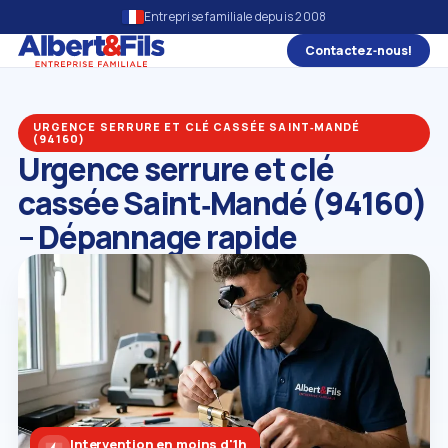
Entreprise familiale depuis 2008
Contactez‑nous!
URGENCE SERRURE ET CLÉ CASSÉE SAINT‑MANDÉ
(94160)
Urgence serrure et clé
cassée Saint‑Mandé (94160)
– Dépannage rapide
Intervention en moins d'1h