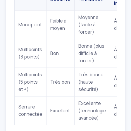
incluse
Moyenne
Faible à
À partir
Monopoint
(facile à
moyen
de
90€
forcer)
Bonne (plus
Multipoints
À partir
Bon
difficile à
(3 points)
de
250
forcer)
Multipoints
Très bonne
À partir
(5 points
Très bon
(haute
de
450
et +)
sécurité)
Excellente
Serrure
À partir
Excellent
(technologie
connectée
de
600
avancée)