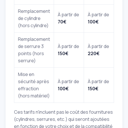
Remplacement
À partir de
À partir de
de cylindre
70€
100€
(hors cylindre)
Remplacement
de serrure 3
À partir de
À partir de
points (hors
150€
220€
serrure)
Mise en
sécurité après
À partir de
À partir de
effraction
100€
150€
(hors matériel)
Ces tarifs n'incluent pas le coût des fournitures
(cylindres, serrures, etc.) qui seront ajoutées
en fonction de votre choix et de la compatibilité