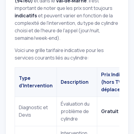
(94160)
et dans le
Val‑de‑Marne
. Il est
important de noter que les prix sont toujours
indicatifs
et peuvent varier en fonction de la
complexité de l'intervention, du type de cylindre
choisi et de l'heure de l'appel (jour/nuit,
semaine/week‑end).
Voici une grille tarifaire indicative pour les
services courants liés au cylindre:
Prix Indicatif
Type
Description
(hors TVA et
d'Intervention
déplacement
Évaluation du
Diagnostic et
problème de
Gratuit
Devis
cylindre
Intervention