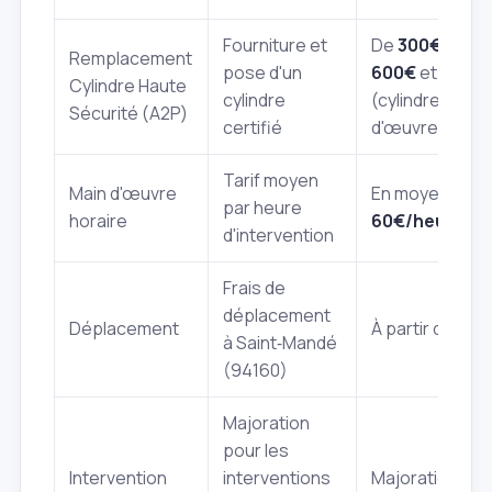
Fourniture et
De
300€
à
Remplacement
pose d'un
600€
et plus
Cylindre Haute
cylindre
(cylindre + mai
Sécurité (A2P)
certifié
d'œuvre)
Tarif moyen
Main d'œuvre
En moyenne
par heure
horaire
60€/heure
d'intervention
Frais de
déplacement
Déplacement
À partir de
50€
à Saint‑Mandé
(94160)
Majoration
pour les
Intervention
interventions
Majoration de