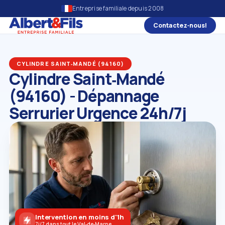
Entreprise familiale depuis 2008
Contactez‑nous!
CYLINDRE SAINT‑MANDÉ (94160)
Cylindre Saint‑Mandé
(94160) - Dépannage
Serrurier Urgence 24h/7j
Intervention en moins d'1h
7j/7 dans tout le Val‑de‑Marne