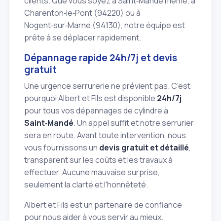
clients. Que vous soyez à Saint‑Mandé même, à
Charenton‑le‑Pont (94220) ou à
Nogent‑sur‑Marne (94130), notre équipe est
prête à se déplacer rapidement.
Dépannage rapide 24h/7j et devis
gratuit
Une urgence serrurerie ne prévient pas. C'est
pourquoi Albert et Fils est disponible
24h/7j
pour tous vos dépannages de cylindre à
Saint‑Mandé
. Un appel suffit et notre serrurier
sera en route. Avant toute intervention, nous
vous fournissons un
devis gratuit et détaillé
,
transparent sur les coûts et les travaux à
effectuer. Aucune mauvaise surprise,
seulement la clarté et l'honnêteté.
Albert et Fils est un partenaire de confiance
pour nous aider à vous servir au mieux.