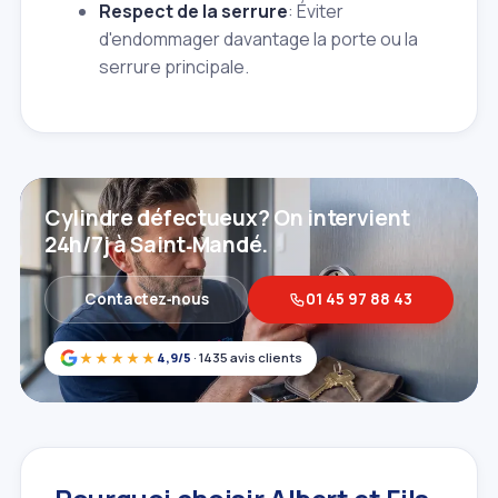
Respect de la serrure
: Éviter
d'endommager davantage la porte ou la
serrure principale.
Cylindre défectueux? On intervient
24h/7j à Saint‑Mandé.
Contactez‑nous
01 45 97 88 43
★★★★★
4,9/5
· 1435 avis clients