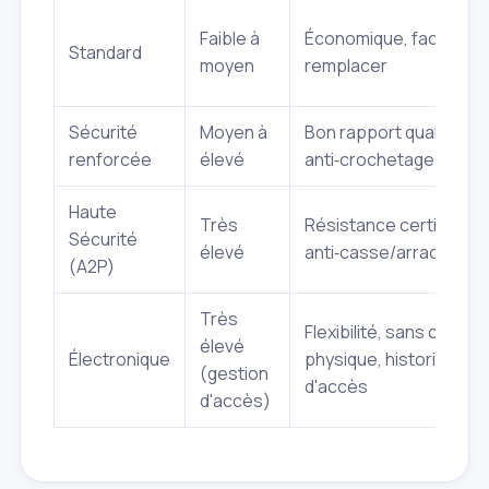
Faible à
Économique, facile à
Standard
moyen
remplacer
Sécurité
Moyen à
Bon rapport qualité/pri
renforcée
élevé
anti‑crochetage/perç
Haute
Très
Résistance certifiée A
Sécurité
élevé
anti‑casse/arracheme
(A2P)
Très
Flexibilité, sans clé
élevé
Électronique
physique, historique
(gestion
d'accès
d'accès)