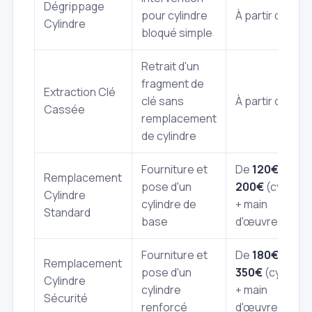
Dégrippage
pour cylindre
À partir de
70€
Cylindre
bloqué simple
Retrait d'un
fragment de
Extraction Clé
clé sans
À partir de
90€
Cassée
remplacement
de cylindre
Fourniture et
De
120€
à
Remplacement
pose d'un
200€
(cylindre
Cylindre
cylindre de
+ main
Standard
base
d'œuvre)
Fourniture et
De
180€
à
Remplacement
pose d'un
350€
(cylindre
Cylindre
cylindre
+ main
Sécurité
renforcé
d'œuvre)