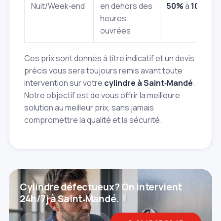
Nuit/Week‑end
en dehors des
50%
à
100%
heures
ouvrées
Ces prix sont donnés à titre indicatif et un devis
précis vous sera toujours remis avant toute
intervention sur votre
cylindre à Saint‑Mandé
.
Notre objectif est de vous offrir la meilleure
solution au meilleur prix, sans jamais
compromettre la qualité et la sécurité.
Cylindre défectueux? On intervient
24h/7j à Saint‑Mandé.