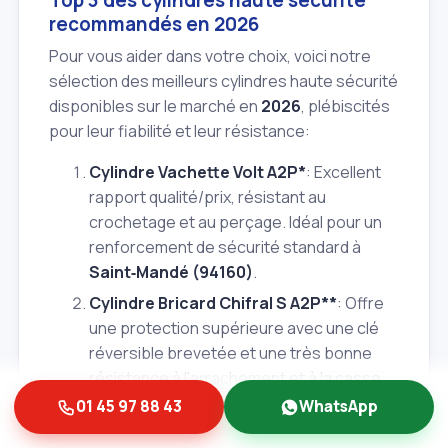
recommandés en 2026
Pour vous aider dans votre choix, voici notre
sélection des meilleurs cylindres haute sécurité
disponibles sur le marché en
2026
, plébiscités
pour leur fiabilité et leur résistance:
Cylindre Vachette Volt A2P*
: Excellent
rapport qualité/prix, résistant au
crochetage et au perçage. Idéal pour un
renforcement de sécurité standard à
Saint‑Mandé (94160)
.
Cylindre Bricard Chifral S A2P**
: Offre
une protection supérieure avec une clé
réversible brevetée et une très bonne
résistance à l'arrachement et à la casse.
Une valeur sûre pour une sécurité accrue.
01 45 97 88 43
WhatsApp
Cylindre Fichet 787 Z A2P***
: Le nec