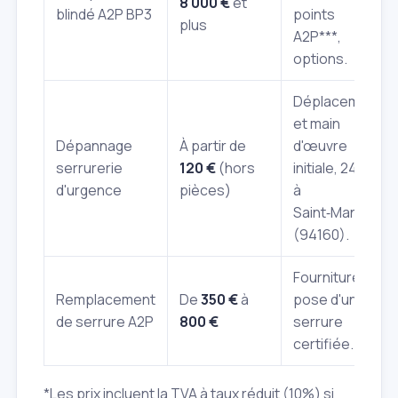
8 000 €
et
blindé A2P BP3
points
plus
A2P***,
options.
Déplacement
et main
Dépannage
À partir de
d'œuvre
serrurerie
120 €
(hors
initiale, 24h/7j
d'urgence
pièces)
à
Saint‑Mandé
(94160).
Fourniture et
Remplacement
De
350 €
à
pose d'une
de serrure A2P
800 €
serrure
certifiée.
*Les prix incluent la TVA à taux réduit (10%) si