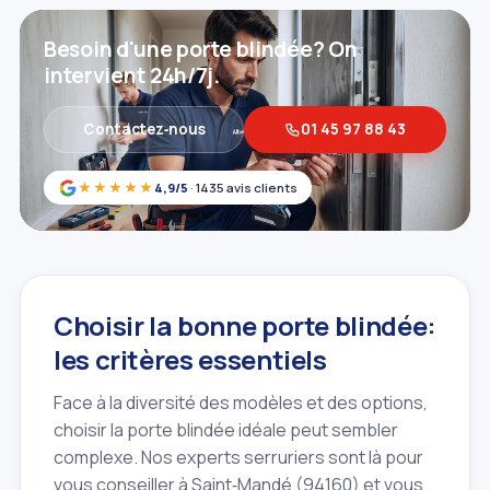
Besoin d'une porte blindée? On
intervient 24h/7j.
Contactez‑nous
01 45 97 88 43
★★★★★
4,9/5
· 1435 avis clients
Choisir la bonne porte blindée:
les critères essentiels
Face à la diversité des modèles et des options,
choisir la porte blindée idéale peut sembler
complexe. Nos experts serruriers sont là pour
vous conseiller à Saint‑Mandé (94160) et vous