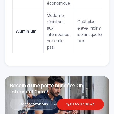
économique
Moderne,
résistant
Coût plus
aux
élevé, moins
Aluminium
intempéries,
isolant que le
ne rouille
bois
pas
Besoin d'une porte blindée? On
intervient 24h/7j.
Contactez‑nous
01 45 97 88 43