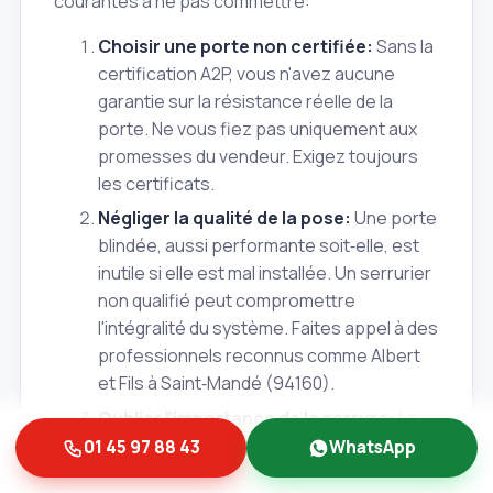
courantes à ne pas commettre:
Choisir une porte non certifiée:
Sans la
certification A2P, vous n'avez aucune
garantie sur la résistance réelle de la
porte. Ne vous fiez pas uniquement aux
promesses du vendeur. Exigez toujours
les certificats.
Négliger la qualité de la pose:
Une porte
blindée, aussi performante soit‑elle, est
inutile si elle est mal installée. Un serrurier
non qualifié peut compromettre
l'intégralité du système. Faites appel à des
professionnels reconnus comme Albert
et Fils à Saint‑Mandé (94160).
Oublier l'importance de la serrure:
La
serrure est le cœur de la sécurité de
01 45 97 88 43
WhatsApp
votre porte. Une serrure de faible qualité