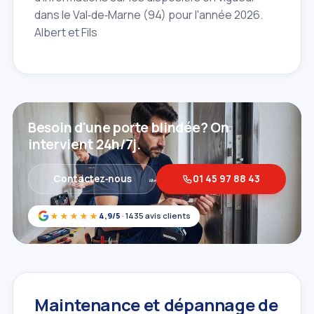
dans le Val‑de‑Marne (94) pour l'année 2026.
Albert et Fils
Besoin d'une porte blindée? On
intervient 24h/7j.
Contactez‑nous
01 45 97 88 43
★★★★★
4,9/5
· 1435 avis clients
Maintenance et dépannage de