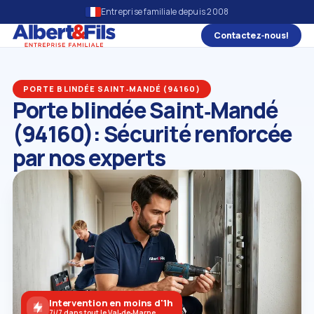
Entreprise familiale depuis 2008
Contactez‑nous!
PORTE BLINDÉE SAINT‑MANDÉ (94160)
Porte blindée Saint‑Mandé
(94160): Sécurité renforcée
par nos experts
Intervention en moins d'1h
7j/7 dans tout le Val‑de‑Marne