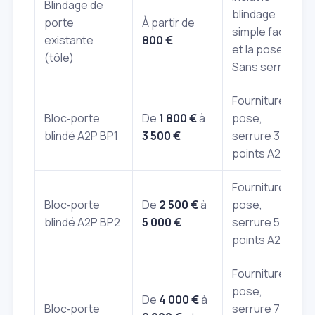
Blindage de
blindage
porte
À partir de
simple face
existante
800 €
et la pose.
(tôle)
Sans serrure.
Fourniture et
Bloc‑porte
De
1 800 €
à
pose,
blindé A2P BP1
3 500 €
serrure 3
points A2P*.
Fourniture et
Bloc‑porte
De
2 500 €
à
pose,
blindé A2P BP2
5 000 €
serrure 5
points A2P**.
Fourniture et
pose,
De
4 000 €
à
Bloc‑porte
serrure 7