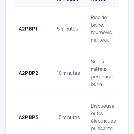
Bonn
Pied de
pour
biche,
A2P BP1
5 minutes
app
tournevis,
Sai
marteau
(94
Sécu
Scie à
renf
métaux,
A2P BP2
10 minutes
pour
perceuse,
ou
burin
rez
Très
Disqueuse,
sécu
outils
A2P BP3
15 minutes
bien
électriques
zone
puissants
élev