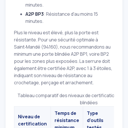
minutes.
A2P BP3
: Résistance d'au moins 15
minutes.
Plus le niveau est élevé, plus la porte est
résistante. Pour une sécurité optimale à
Saint‑Mandé (94160), nous recommandons au
minimum une porte blindée A2P BP1, voire BP2
pour les zones plus exposées. La serrure doit
également être certifiée A2P, avec 1 à 3 étoiles,
indiquant son niveau de résistance au
crochetage, perçage et arrachement.
Tableau comparatif des niveaux de certification A2P 
blindées
Temps de
Type
Niveau de
résistance
d'outils
Rec
certification
minimum
testés