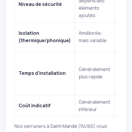
dépend des
Niveau de sécurité
certif
éléments
BP1, B
ajoutés
Optim
Isolation
Améliorée,
testé
(thermique/phonique)
mais variable
garant
Peut ê
long,
Généralement
Temps d'installation
néces
plus rapide
ajust
préci
Généralement
Génér
Coût indicatif
inférieur
supér
Nos serruriers à Saint‑Mandé (94160) vous