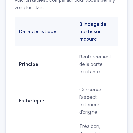
Voici un tableau comparatif pour vous aider à y
voir plus clair:
Blindage de
Porte
Caractéristique
porte sur
certif
mesure
Remp
Renforcement
compl
Principe
de la porte
bloc‑
existante
(porte
Conserve
Nouve
l'aspect
esthé
Esthétique
extérieur
large 
d'origine
finitio
Très bon,
Excell