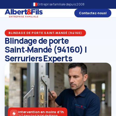
Entreprise familiale depuis 2008
Contactez‑nous!
BLINDAGE DE PORTE SAINT‑MANDÉ (94160)
Blindage de porte
Saint‑Mandé (94160) |
Serruriers Experts
Intervention en moins d'1h
7j/7 dans tout le Val‑de‑Marne