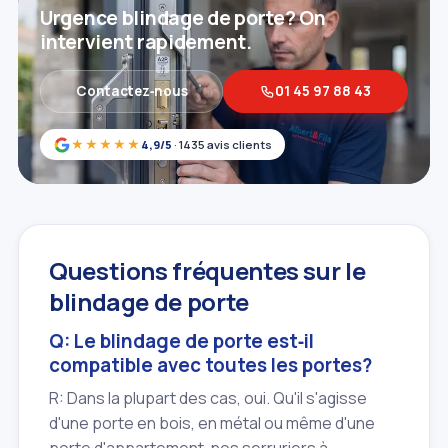
Urgence blindage de porte? On
intervient rapidement.
Contactez‑nous
01 45 97 88 43
★★★★★
4,9/5
· 1435 avis clients
Questions fréquentes sur le
blindage de porte
Q: Le blindage de porte est‑il
compatible avec toutes les portes?
R: Dans la plupart des cas, oui. Qu'il s'agisse
d'une porte en bois, en métal ou même d'une
porte d'appartement, nos serruriers à