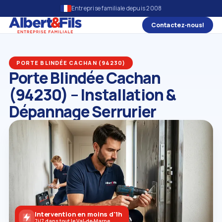
Entreprise familiale depuis 2008
Contactez‑nous!
PORTE BLINDÉE CACHAN (94230)
Porte Blindée Cachan
(94230) – Installation &
Dépannage Serrurier
Intervention en moins d'1h
7j/7 dans tout le Val‑de‑Marne