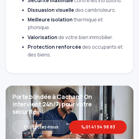
Sécurité maximale
contre les intrusions.
Dissuasion visuelle
des cambrioleurs.
Meilleure isolation
thermique et
phonique.
Valorisation
de votre bien immobilier.
Protection renforcée
des occupants et
des biens.
Porte blindée à Cachan? On
intervient 24h/7j pour votre
sécurité.
Contactez‑nous
01 41 94 98 83