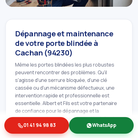
Dépannage et maintenance
de votre porte blindée à
Cachan (94230)
Même les portes blindées les plus robustes
peuvent rencontrer des problèmes. Qu'il
s'agisse d'une serrure bloquée, d'une clé
cassée ou d'un mécanisme défectueux, une
intervention rapide et professionnelle est
essentielle. Albert et Fils est votre partenaire
de confiance pour le dépannage et la
maintenance de votre
porte blindée à Cachan
01 41 94 98 83
WhatsApp
(94230)
et dans les communes avoisinantes
comme Fresnes (94260) ou L'Haÿ‑les‑Roses