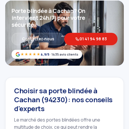
Porte blindée à Cachan? On
intervient 24h/7j pour votre
sécurité.
Contactez‑nous
01 41 94 98 83
★★★★★
4,9/5
· 1435 avis clients
Choisir sa porte blindée à
Cachan (94230): nos conseils
d'experts
Le marché des portes blindées offre une
multitude de choix, ce qui peut rendre la