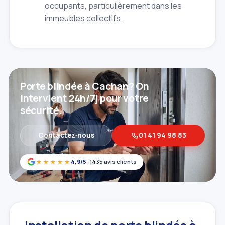
occupants, particulièrement dans les
immeubles collectifs.
Porte blindée à Cachan? On
intervient 24h/7j pour votre
sécurité.
Contactez‑nous
01 41 94 98 83
★★★★★
4,9/5
· 1435 avis clients