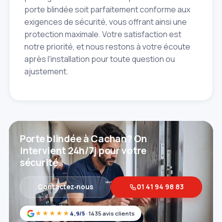
porte blindée soit parfaitement conforme aux
exigences de sécurité, vous offrant ainsi une
protection maximale. Votre satisfaction est
notre priorité, et nous restons à votre écoute
après l'installation pour toute question ou
ajustement.
Porte blindée à Cachan? On
intervient 24h/7j pour votre
sécurité.
Contactez‑nous
01 41 94 98 83
★★★★★
4,9/5
· 1435 avis clients