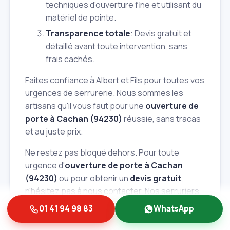
techniques d'ouverture fine et utilisant du
matériel de pointe.
Transparence totale
: Devis gratuit et
détaillé avant toute intervention, sans
frais cachés.
Faites confiance à Albert et Fils pour toutes vos
urgences de serrurerie. Nous sommes les
artisans qu'il vous faut pour une
ouverture de
porte à Cachan (94230)
réussie, sans tracas
et au juste prix.
Ne restez pas bloqué dehors. Pour toute
urgence d'
ouverture de porte à Cachan
(94230)
ou pour obtenir un
devis gratuit
,
n'hésitez pas à nous contacter. Nos serruriers
sont prêts à intervenir à tout moment. La
01 41 94 98 83
WhatsApp
sécurité de votre foyer est notre priorité
absolue.