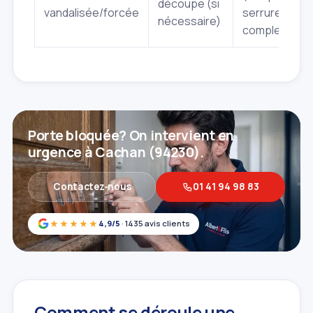
découpe (si
vandalisée/forcée
serrure
nécessaire)
complet)
Porte bloquée? On intervient en
urgence à Cachan (94230).
Contactez‑nous
01 41 94 98 83
★★★★★
4,9/5
· 1435 avis clients
Comment se déroule une