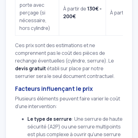
porte avec
À partir de
130€ -
perçage (si
À partir de
1
200€
nécessaire,
hors cylindre)
Ces prix sont des estimations et ne
comprennent pas le coût des pièces de
rechange éventuelles (cylindre, serrure). Le
devis gratuit
établi sur place par notre
serrurier sera le seul document contractuel.
Facteurs influençant le prix
Plusieurs éléments peuvent faire varier le coût
d'une intervention:
Le type de serrure
: Une serrure de haute
sécurité (A2P) ou une serrure multipoints
est plus complexe à ouvrir qu'une serrure