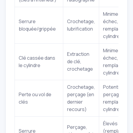
Minimes (si
Serrure
Crochetage,
échec,
bloquée/grippée
lubrification
remplacemen
cylindre)
Minimes (si
Extraction
Clé cassée dans
échec,
de clé,
le cylindre
remplacemen
crochetage
cylindre)
Crochetage,
Potentiels (si
Perte ou vol de
perçage (en
perçage,
clés
dernier
remplacemen
recours)
cylindre)
Élevés
Perçage,
Serrure
(remplaceme