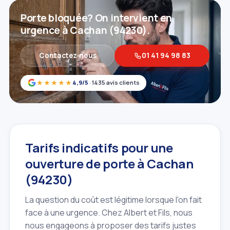
Porte bloquée? On intervient en
urgence à Cachan (94230).
Contactez‑nous
01 41 94 98 83
★★★★★
4,9/5
· 1435 avis clients
Tarifs indicatifs pour une
ouverture de porte à Cachan
(94230)
La question du coût est légitime lorsque l'on fait
face à une urgence. Chez Albert et Fils, nous
nous engageons à proposer des tarifs justes