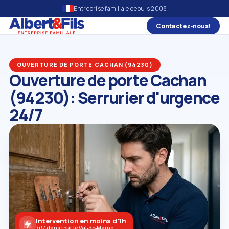
Entreprise familiale depuis 2008
Contactez‑nous!
OUVERTURE DE PORTE CACHAN (94230)
Ouverture de porte Cachan
(94230): Serrurier d'urgence
24/7
Intervention en moins d'1h
7j/7 dans tout le Val‑de‑Marne