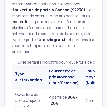
et transparents pour nos interventions
d'
ouverture de porte à Cachan (94230)
. Il est
important de noter que les prix sont toujours
indicatifs
et peuvent varier en fonction de
plusieurs facteurs, notamment l'heure de
l'intervention, la complexité de la serrure, et le
type de porte. Un
devis gratuit
et personnalisé
vous sera toujours remis avant toute
prestation.
Grille de tarifs indicatifs pour l'ouverture de porte 
Fourchette de
Fourchette 
Type
prix moyenne
moyenne
d'intervention
(Jour/Semaine)
(Nuit/Week
Ouverture de
À partir de
80€ -
porte claquée
À partir de
1
120€
(simple)