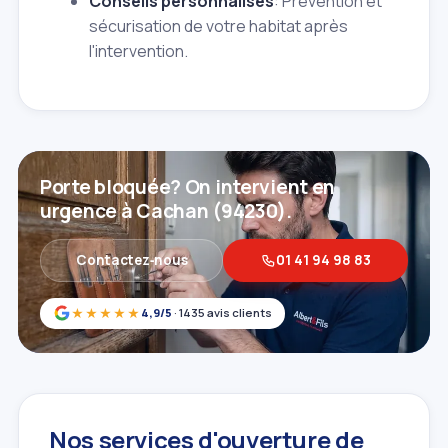
Conseils personnalisés
: Prévention et
sécurisation de votre habitat après
l'intervention.
Porte bloquée? On intervient en
urgence à Cachan (94230).
Contactez‑nous
01 41 94 98 83
★★★★★
4,9/5
· 1435 avis clients
Nos services d'ouverture de