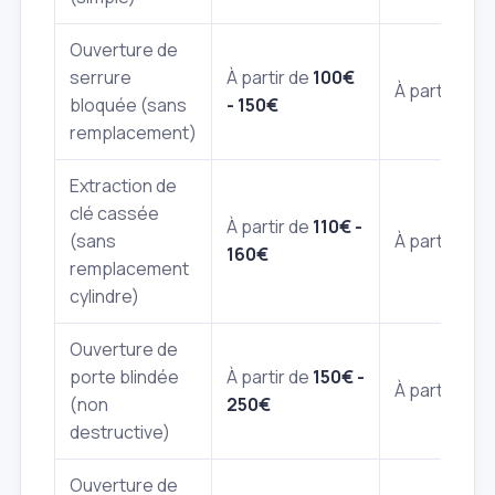
Ouverture de
serrure
À partir de
100€
À partir de
1
bloquée (sans
- 150€
remplacement)
Extraction de
clé cassée
À partir de
110€ -
(sans
À partir de
1
160€
remplacement
cylindre)
Ouverture de
porte blindée
À partir de
150€ -
À partir de
2
(non
250€
destructive)
Ouverture de