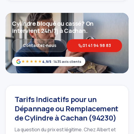
Cylindre bloqué ou cassé? On
intervient 24h/7j à Cachan.
Contactez‑nous
01 41 94 98 83
★★★★★
4,9/5
· 1435 avis clients
Tarifs Indicatifs pour un
Dépannage ou Remplacement
de Cylindre à Cachan (94230)
La question du prix est légitime. Chez Albert et