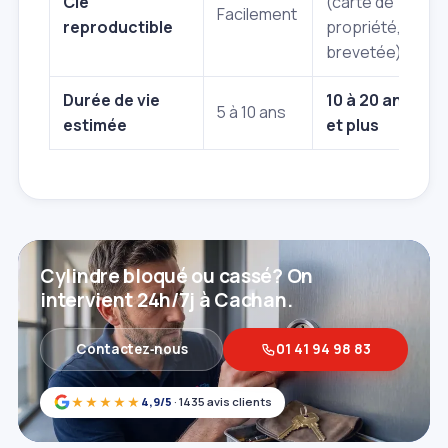
Clé
(carte de
Facilement
reproductible
propriété,
brevetée)
Durée de vie
10 à 20 ans
5 à 10 ans
estimée
et plus
Cylindre bloqué ou cassé? On
intervient 24h/7j à Cachan.
Contactez‑nous
01 41 94 98 83
★★★★★
4,9/5
· 1435 avis clients