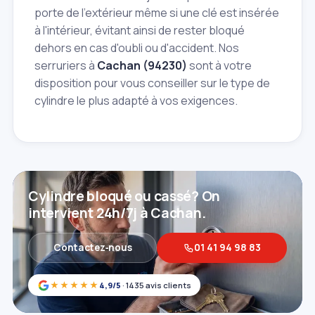
porte de l'extérieur même si une clé est insérée
à l'intérieur, évitant ainsi de rester bloqué
dehors en cas d'oubli ou d'accident. Nos
serruriers à
Cachan (94230)
sont à votre
disposition pour vous conseiller sur le type de
cylindre le plus adapté à vos exigences.
Cylindre bloqué ou cassé? On
intervient 24h/7j à Cachan.
Contactez‑nous
01 41 94 98 83
★★★★★
4,9/5
· 1435 avis clients