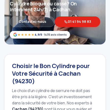
Cylindre bloqué ou cassé? On
intervient 24h/7j à Cachan.
Contactez‑nous
01 41 94 98 83
★★★★★
4,9/5
· 1435 avis clients
Choisir le Bon Cylindre pour
Votre Sécurité à Cachan
(94230)
Le choix d'un cylindre de serrure ne doit pas
être pris à la légère. C'est un investissement
dans la sécurité de votre bien. Nos experts à
Cachan (94230)
sont là pour vous guider et