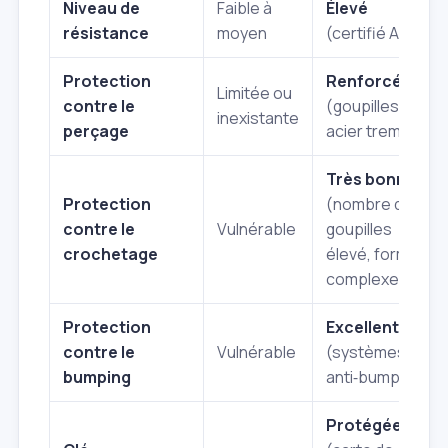
Niveau de
Faible à
Élevé
résistance
moyen
(certifié A2P)
Protection
Renforcée
Limitée ou
contre le
(goupilles en
inexistante
perçage
acier trempé)
Très bonne
Protection
(nombre de
contre le
Vulnérable
goupilles
crochetage
élevé, formes
complexes)
Protection
Excellente
contre le
Vulnérable
(systèmes
bumping
anti‑bumping)
Protégée