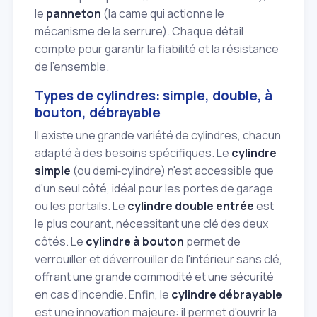
le
panneton
(la came qui actionne le
mécanisme de la serrure). Chaque détail
compte pour garantir la fiabilité et la résistance
de l'ensemble.
Types de cylindres: simple, double, à
bouton, débrayable
Il existe une grande variété de cylindres, chacun
adapté à des besoins spécifiques. Le
cylindre
simple
(ou demi‑cylindre) n'est accessible que
d'un seul côté, idéal pour les portes de garage
ou les portails. Le
cylindre double entrée
est
le plus courant, nécessitant une clé des deux
côtés. Le
cylindre à bouton
permet de
verrouiller et déverrouiller de l'intérieur sans clé,
offrant une grande commodité et une sécurité
en cas d'incendie. Enfin, le
cylindre débrayable
est une innovation majeure: il permet d'ouvrir la