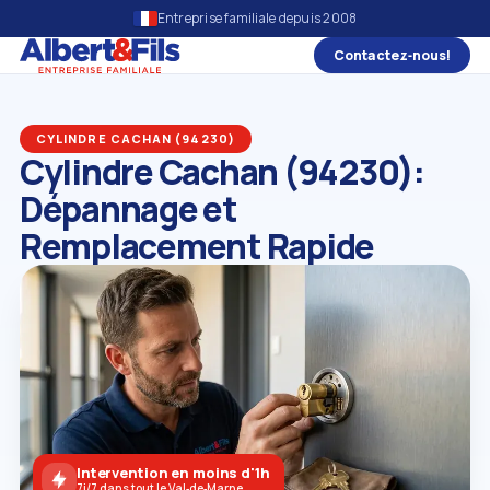
Entreprise familiale depuis 2008
Contactez‑nous!
CYLINDRE CACHAN (94230)
Cylindre Cachan (94230):
Dépannage et
Remplacement Rapide
Intervention en moins d'1h
7j/7 dans tout le Val‑de‑Marne