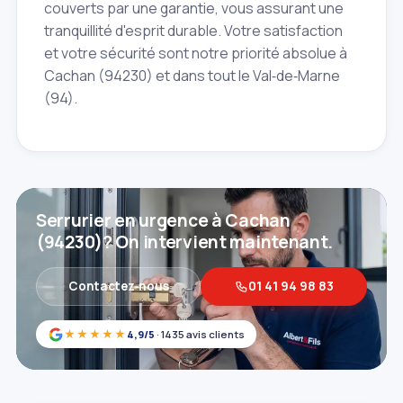
couverts par une garantie, vous assurant une
tranquillité d'esprit durable. Votre satisfaction
et votre sécurité sont notre priorité absolue à
Cachan (94230) et dans tout le Val‑de‑Marne
(94).
Serrurier en urgence à Cachan
(94230)? On intervient maintenant.
Contactez‑nous
01 41 94 98 83
★★★★★
4,9/5
· 1435 avis clients