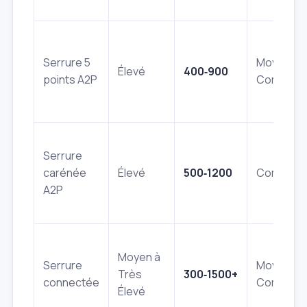
Serrure 5
Moyenne 
Élevé
400‑900
points A2P
Complex
Serrure
carénée
Élevé
500‑1200
Complex
A2P
Moyen à
Serrure
Moyenne 
Très
300‑1500+
connectée
Complex
Élevé