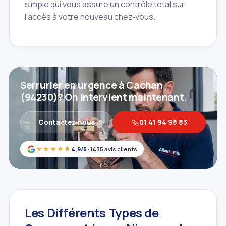
simple qui vous assure un contrôle total sur
l'accès à votre nouveau chez‑vous.
Serrurier en urgence à Cachan
(94230)? On intervient maintenant.
Contactez‑nous
01 41 94 98 83
★★★★★
4,9/5
· 1435 avis clients
Les Différents Types de