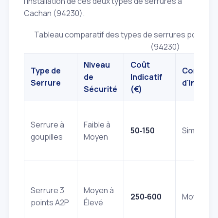
l'installation de ces deux types de serrures à
Cachan (94230).
Tableau comparatif des types de serrures pour u
(94230)
Niveau
Coût
Type de
Complexi
de
Indicatif
Serrure
d'Install
Sécurité
(€)
Serrure à
Faible à
50‑150
Simple
goupilles
Moyen
Serrure 3
Moyen à
250‑600
Moyenne
points A2P
Élevé