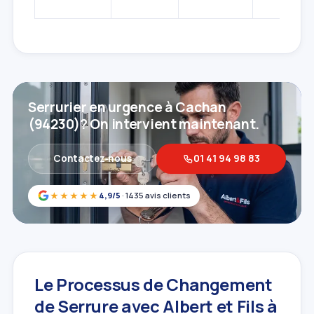
Serrurier en urgence à Cachan
(94230)? On intervient maintenant.
Contactez‑nous
01 41 94 98 83
★★★★★
4,9/5
· 1435 avis clients
Le Processus de Changement
de Serrure avec Albert et Fils à