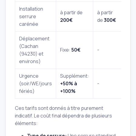
Installation
à partir de
à partir
500
serrure
200€
de
300€
120
carénée
Déplacement
Incl
(Cachan
Fixe:
50€
-
dan
(94230) et
dev
environs)
Urgence
Supplément:
(soir/WE/jours
+50% à
-
Sur
fériés)
+100%
Ces tarifs sont donnés à titre purement
indicatif. Le coût final dépendra de plusieurs
éléments:
Type de serrure:
Une serrure standard