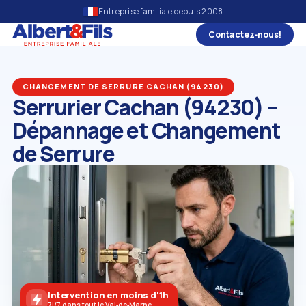
Entreprise familiale depuis 2008
Contactez‑nous!
CHANGEMENT DE SERRURE CACHAN (94230)
Serrurier Cachan (94230) –
Dépannage et Changement
de Serrure
Intervention en moins d'1h
7j/7 dans tout le Val‑de‑Marne