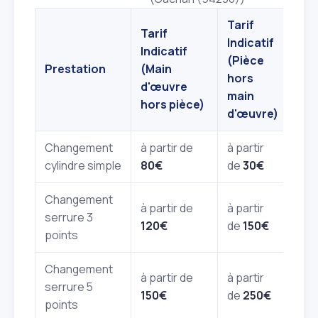
Tarif
Tarif
Indicatif
Tot
Indicatif
(Pièce
Est
Prestation
(Main
hors
(ho
d'œuvre
main
urg
hors pièce)
d'œuvre)
Changement
à partir de
à partir
110
cylindre simple
80€
de
30€
20
Changement
à partir de
à partir
270
serrure 3
120€
de
150€
50
points
Changement
à partir de
à partir
400
serrure 5
150€
de
250€
80
points