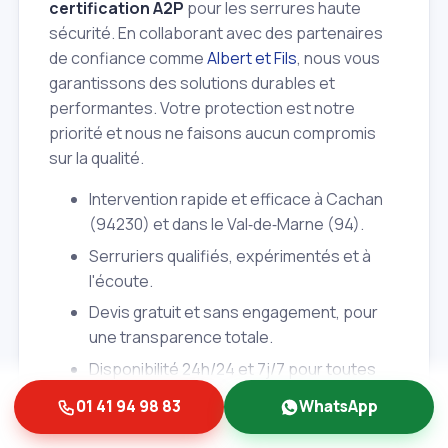
certification A2P
pour les serrures haute
sécurité. En collaborant avec des partenaires
de confiance comme
Albert et Fils
, nous vous
garantissons des solutions durables et
performantes. Votre protection est notre
priorité et nous ne faisons aucun compromis
sur la qualité.
Intervention rapide et efficace à Cachan
(94230) et dans le Val‑de‑Marne (94).
Serruriers qualifiés, expérimentés et à
l'écoute.
Devis gratuit et sans engagement, pour
une transparence totale.
Disponibilité 24h/24 et 7j/7 pour toutes
vos urgences serrurerie.
01 41 94 98 83
WhatsApp
Conseils personnalisés pour une solution