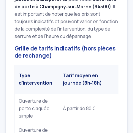
de porte à Champigny‑sur‑Marne (94500)
. Il
est important de noter que les prix sont
toujours indicatifs et peuvent varier en fonction
de la complexité de l'intervention, du type de
serrure et de l'heure du dépannage.
Grille de tarifs indicatifs (hors pièces
de rechange)
Tari
Type
Tarif moyen en
soir
d'intervention
journée (8h‑18h)
WE/J
Ouverture de
porte claquée
À partir de 80 €
À par
simple
Ouverture de