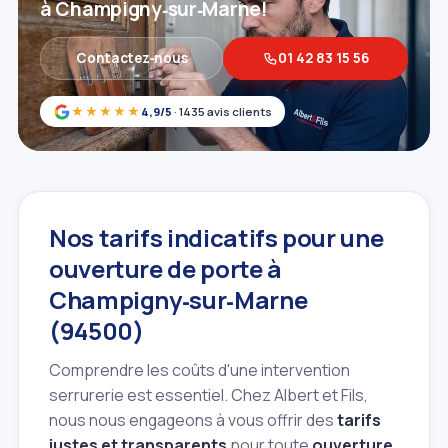
à Champigny‑sur‑Marne!
Contactez‑nous
01 42 83 15 56
★★★★★
4,9/5
· 1435 avis clients
Nos tarifs indicatifs pour une
ouverture de porte à
Champigny‑sur‑Marne
(94500)
Comprendre les coûts d'une intervention
serrurerie est essentiel. Chez Albert et Fils,
nous nous engageons à vous offrir des
tarifs
justes et transparents
pour toute
ouverture