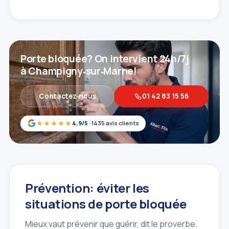
Porte bloquée? On intervient 24h/7j
à Champigny‑sur‑Marne!
Contactez‑nous
01 42 83 15 56
★★★★★
4,9/5
· 1435 avis clients
Prévention: éviter les
situations de porte bloquée
Mieux vaut prévenir que guérir, dit le proverbe.