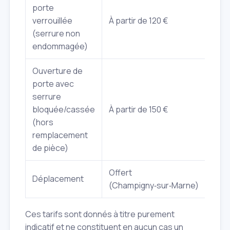
porte
verrouillée
À partir de 120 €
À par
(serrure non
endommagée)
Ouverture de
porte avec
serrure
bloquée/cassée
À partir de 150 €
À pa
(hors
remplacement
de pièce)
Offert
Offe
Déplacement
(Champigny‑sur‑Marne)
(Cha
Ces tarifs sont donnés à titre purement
indicatif et ne constituent en aucun cas un