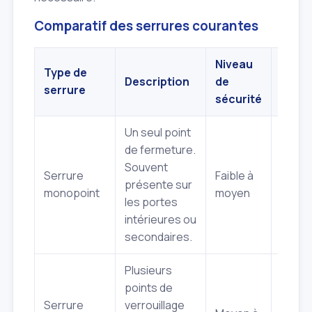
Comparatif des serrures courantes
Niveau
Comp
Type de
Description
de
d'ouv
serrure
sécurité
(indic
Un seul point
de fermeture.
Souvent
Serrure
Faible à
Relat
présente sur
monopoint
moyen
simpl
les portes
intérieures ou
secondaires.
Plusieurs
points de
Serrure
verrouillage
Plus