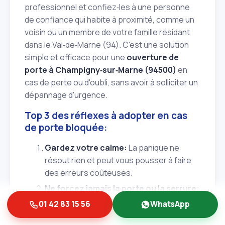
professionnel et confiez‑les à une personne
de confiance qui habite à proximité, comme un
voisin ou un membre de votre famille résidant
dans le Val‑de‑Marne (94). C'est une solution
simple et efficace pour une
ouverture de
porte à Champigny‑sur‑Marne (94500)
en
cas de perte ou d'oubli, sans avoir à solliciter un
dépannage d'urgence.
Top 3 des réflexes à adopter en cas
de porte bloquée:
Gardez votre calme:
La panique ne
résout rien et peut vous pousser à faire
des erreurs coûteuses.
Ne forcez jamais la porte ou la serrure:
Tenter d'ouvrir par la force risque
01 42 83 15 56
WhatsApp
d'aggraver les dégâts et le coût de