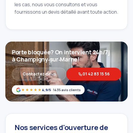
les cas, nous vous consultons et vous
fournissons un devis détaillé avant toute action.
Porte bloquée? On intervient 24h/7j
à Champigny‑sur‑Marne!
Contactez‑nous
01 42 83 15 56
★★★★★
4,9/5
· 1435 avis clients
Nos services d'ouverture de