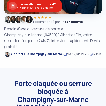
Intervention en moins d'1h
7j/7 dans tout le Val‑de‑Marne
★★★★★
Recommandé par
1435+ clients
Besoin d'une ouverture de porte à
Champigny‑sur‑Marne (94500)? Albert et Fils, votre
serrurier d'urgence 24h/7j, intervient rapidement. Devis
gratuit!
Albert et Fils Champigny‑sur‑Marne
MàJ
12 juin 2026
12 min
Porte claquée ou serrure
bloquée à
Champigny‑sur‑Marne