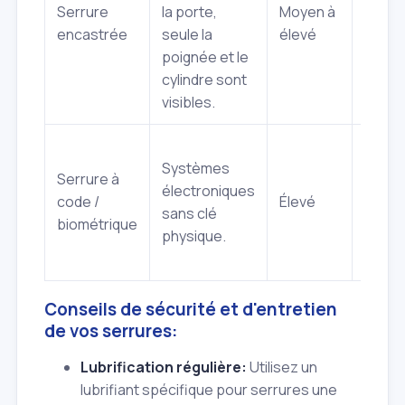
Serrure
la porte,
Moyen à
le typ
encastrée
seule la
élevé
cylind
poignée et le
cylindre sont
visibles.
Néces
Systèmes
des
Serrure à
électroniques
comp
code /
Élevé
sans clé
spéci
biométrique
physique.
en
élect
Conseils de sécurité et d'entretien
de vos serrures:
Lubrification régulière:
Utilisez un
lubrifiant spécifique pour serrures une