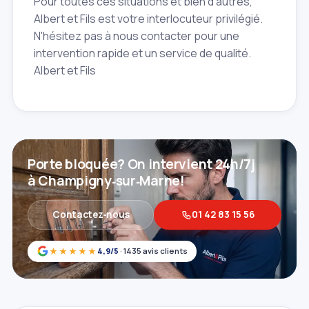
Pour toutes ces situations et bien d'autres,
Albert et Fils est votre interlocuteur privilégié.
N'hésitez pas à nous contacter pour une
intervention rapide et un service de qualité.
Albert et Fils
Porte bloquée? On intervient 24h/7j
à Champigny‑sur‑Marne!
Contactez‑nous
01 42 83 15 56
★★★★★
4,9/5
· 1435 avis clients