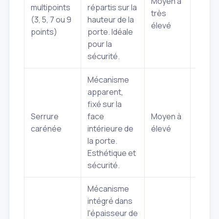
Moyen à
multipoints
répartis sur la
compl
très
(3, 5, 7 ou 9
hauteur de la
néces
élevé
points)
porte. Idéale
exper
pour la
sécurité.
Mécanisme
apparent,
fixé sur la
Varié
Serrure
face
Moyen à
le no
carénée
intérieure de
élevé
point
la porte.
Esthétique et
sécurité.
Mécanisme
intégré dans
l'épaisseur de
Varié