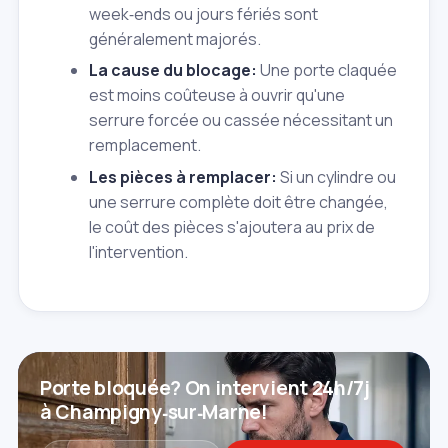
week‑ends ou jours fériés sont
généralement majorés.
La cause du blocage:
Une porte claquée
est moins coûteuse à ouvrir qu'une
serrure forcée ou cassée nécessitant un
remplacement.
Les pièces à remplacer:
Si un cylindre ou
une serrure complète doit être changée,
le coût des pièces s'ajoutera au prix de
l'intervention.
Porte bloquée? On intervient 24h/7j
à Champigny‑sur‑Marne!