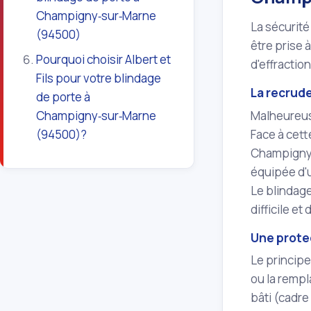
Champigny‑sur‑Marne
La sécurit
(94500)
être prise 
Pourquoi choisir Albert et
d'effraction
Fils pour votre blindage
La recrud
de porte à
Malheureuse
Champigny‑sur‑Marne
Face à cett
(94500)?
Champigny‑
équipée d'
Le blindage
difficile et 
Une protec
Le principe
ou la rempl
bâti (cadre