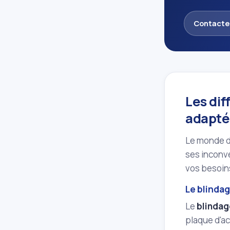
Contacte
Les dif
adapt
Le monde du
ses inconvé
vos besoins
Le blindag
Le
blindag
plaque d'ac