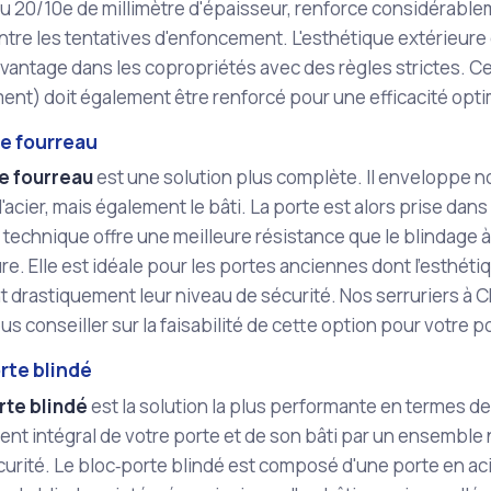
u 20/10e de millimètre d'épaisseur, renforce considérablemen
tre les tentatives d'enfoncement. L'esthétique extérieure
avantage dans les copropriétés avec des règles strictes. Ce
ent) doit également être renforcé pour une efficacité opti
ge fourreau
e fourreau
est une solution plus complète. Il enveloppe n
d'acier, mais également le bâti. La porte est alors prise dan
technique offre une meilleure résistance que le blindage à p
ure. Elle est idéale pour les portes anciennes dont l'esthéti
 drastiquement leur niveau de sécurité. Nos serruriers à
s conseiller sur la faisabilité de cette option pour votre p
rte blindé
rte blindé
est la solution la plus performante en termes de s
nt intégral de votre porte et de son bâti par un ensemble
curité. Le bloc‑porte blindé est composé d'une porte en aci