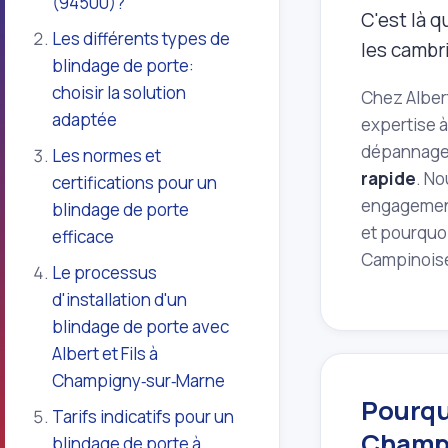
(94500)?
C'est là q
Les différents types de
les cambri
blindage de porte:
choisir la solution
Chez Albert
adaptée
expertise à
dépannage 
Les normes et
rapide
. No
certifications pour un
engagement
blindage de porte
et pourquoi
efficace
Campinois
Le processus
d'installation d'un
blindage de porte avec
Albert et Fils à
Champigny‑sur‑Marne
Pourqu
Tarifs indicatifs pour un
Champi
blindage de porte à