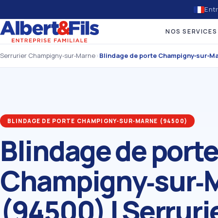
Entr
NOS SERVICES
Serrurier Champigny‑sur‑Marne
›
Blindage de porte Champigny‑sur‑M
BLINDAGE DE PORTE CHAMPIGNY‑SUR‑MARNE (94500)
Blindage de porte
Champigny‑sur‑
(94500) | Serruri