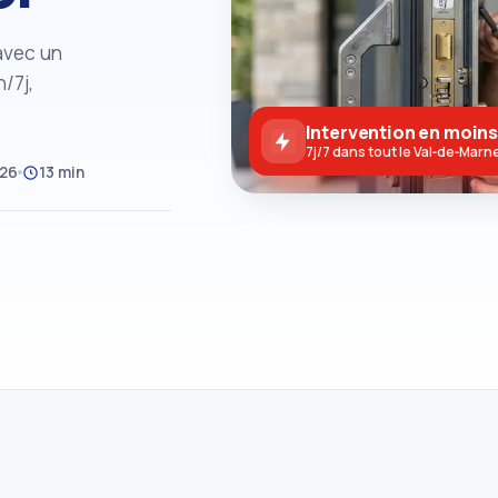
avec un
/7j,
Intervention en moins
7j/7 dans tout le Val‑de‑Marn
026
13 min