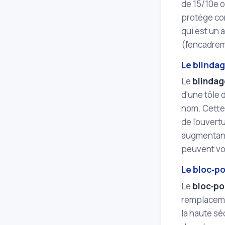
de 15/10e o
protège con
qui est un 
(l'encadrem
Le blinda
Le
blindag
d'une tôle 
nom. Cette 
de l'ouvert
augmentant
peuvent vou
Le bloc‑po
Le
bloc‑po
remplaceme
la haute sé