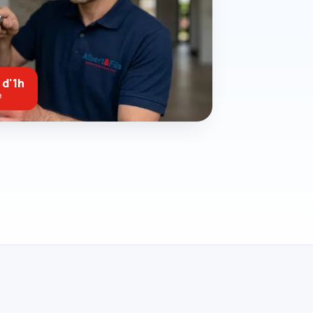
 d'1h
e