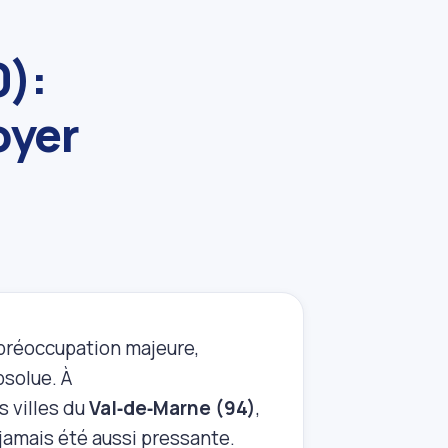
):
oyer
préoccupation majeure,
bsolue. À
 villes du
Val‑de‑Marne (94)
,
 jamais été aussi pressante.