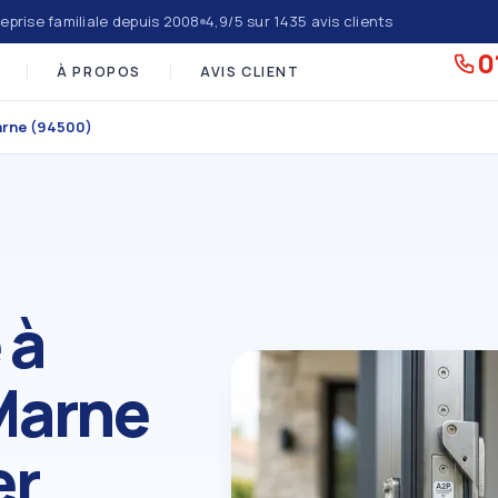
eprise familiale depuis 2008
4,9/5 sur 1435 avis clients
0
À PROPOS
AVIS CLIENT
arne (94500)
 à
Marne
er