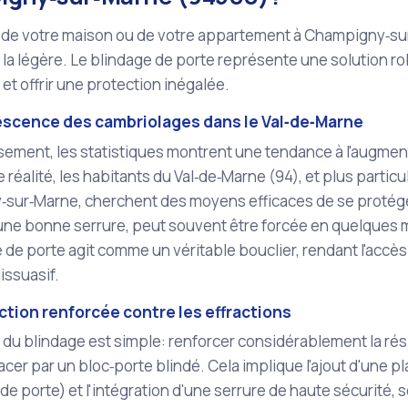
é de votre maison ou de votre appartement à Champigny‑su
à la légère. Le blindage de porte représente une solution 
 et offrir une protection inégalée.
escence des cambriolages dans le Val‑de‑Marne
ment, les statistiques montrent une tendance à l'augmenta
e réalité, les habitants du Val‑de‑Marne (94), et plus partic
sur‑Marne, cherchent des moyens efficaces de se protég
une bonne serrure, peut souvent être forcée en quelques m
 de porte agit comme un véritable bouclier, rendant l'accès
dissuasif.
tion renforcée contre les effractions
 du blindage est simple: renforcer considérablement la rés
acer par un bloc‑porte blindé. Cela implique l'ajout d'une p
 de porte) et l'intégration d'une serrure de haute sécurité,