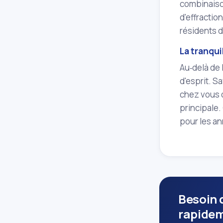
combinaison
d'effractio
résidents 
La tranqui
Au‑delà de 
d'esprit. S
chez vous o
principale.
pour les an
Besoin 
rapide