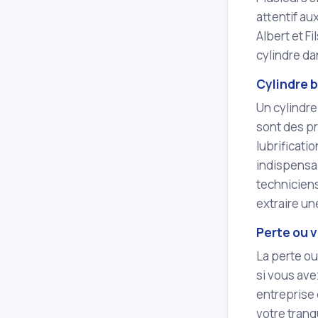
attentif a
Albert et 
cylindre da
Cylindre 
Un cylindre
sont des pr
lubrificati
indispensab
technicien
extraire un
Perte ou v
La perte ou
si vous ave
entreprise 
votre tranq