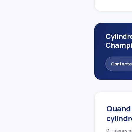
Cylindr
Champi
Contacte
Quand 
cylind
Plusieurs si