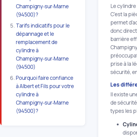
Le cylindre
Champigny‑sur‑Marne
C'est la pi
(94500)?
permet d'ac
Tarifs indicatifs pour le
donc direct
dépannage et le
barrière ef
remplacement de
Champigny‑
cylindre à
préoccupati
Champigny‑sur‑Marne
prise à la 
(94500)
sécurité, e
Pourquoi faire confiance
Les différ
à Albert et Fils pour votre
cylindre à
Il existe u
Champigny‑sur‑Marne
de sécurité
(94500)?
types les 
Cylin
dispon