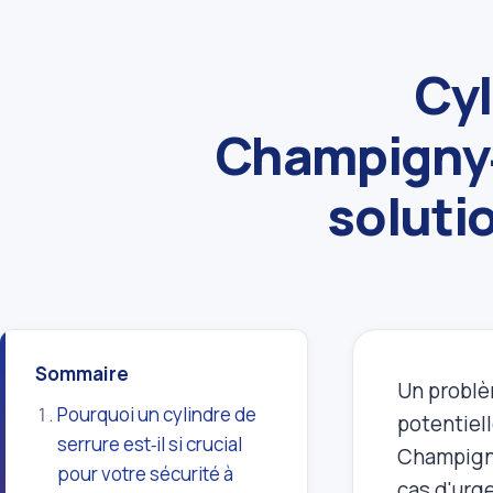
Cyl
Champigny‑
soluti
Sommaire
Un problèm
Pourquoi un cylindre de
potentiell
serrure est‑il si crucial
Champigny‑
pour votre sécurité à
cas d'urge