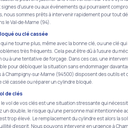
ux signes d'usure ou aux événements qui pourraient compro
Fils, nous sommes prêts à intervenir rapidement pour tout
ns le Val‑de‑Marne (94).
bloqué ou clé cassée
 qui ne tourne plus, même avec la bonne clé, ou une clé qui se
oblèmes très fréquents. Cela peut être dû à l'usure du mé
on ou à une tentative de forçage. Dans ces cas, une interve
le pour débloquer la situation sans endommager davantage
s à Champigny‑sur‑Marne (94500) disposent des outils et d
e clé cassée ou réparer un cylindre bloqué.
ol de clés
 le vol de vos clés est une situation stressante qui néces
z un double, le risque qu'une personne mal intentionnée ac
est trop élevé. Le remplacement du cylindre est alors la sol
uillité d'esprit. Nous pouvons intervenir en urgence à Cha