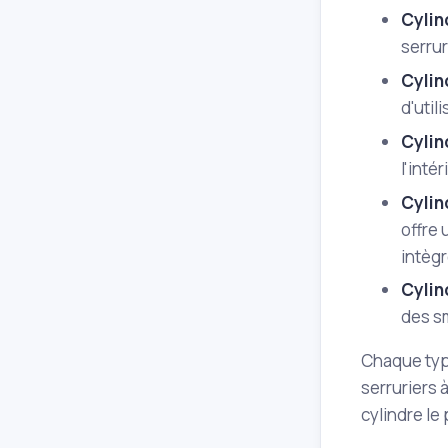
Cylin
serru
Cylin
d'util
Cylin
l'inté
Cylin
offre 
intègr
Cylin
des sm
Chaque type
serruriers 
cylindre le