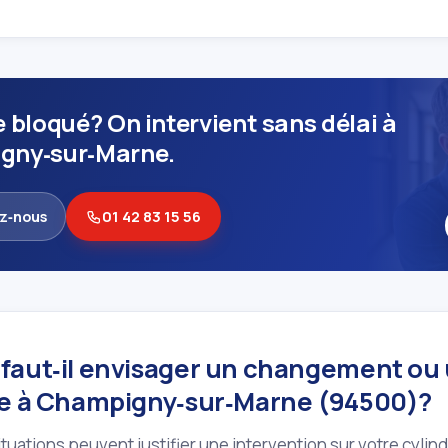
e bloqué? On intervient sans délai à
gny‑sur‑Marne.
z‑nous
01 42 83 15 56
faut‑il envisager un changement ou
re à Champigny‑sur‑Marne (94500)?
tuations peuvent justifier une intervention sur votre cylindre