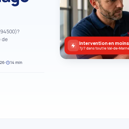
(94500)?
e de
Intervention en moins
7j/7 dans tout le Val‑de‑Marn
026
14 min