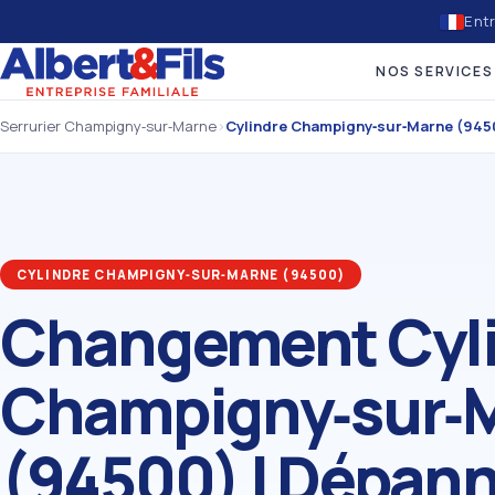
Entr
NOS SERVICES
Serrurier Champigny‑sur‑Marne
›
Cylindre Champigny‑sur‑Marne (945
CYLINDRE CHAMPIGNY‑SUR‑MARNE (94500)
Changement Cyl
Champigny‑sur‑
(94500) | Dépan