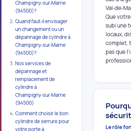
Champigny‑sur‑Marne
Val‑de‑Ma
(94500)?
Que votre 
Quand faut‑il envisager
subi une t
un changement ou un
locaux, d
dépannage de cylindre à
complet, t
Champigny‑sur‑Marne
pas que l'
(94500)?
professio
Nos services de
dépannage et
remplacement de
cylindre à
Champigny‑sur‑Marne
(94500)
Pourquo
Comment choisir le bon
sécuri
cylindre de serrure pour
Le rôle fo
votre porte à