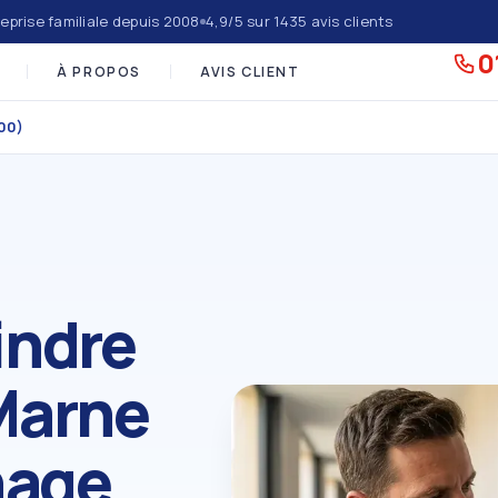
eprise familiale depuis 2008
4,9/5 sur 1435 avis clients
0
À PROPOS
AVIS CLIENT
00)
indre
Marne
nage