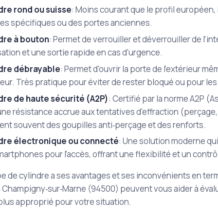
dre rond ou suisse
: Moins courant que le profil européen, i
res spécifiques ou des portes anciennes.
dre à bouton
: Permet de verrouiller et déverrouiller de l'in
isation et une sortie rapide en cas d'urgence.
dre débrayable
: Permet d'ouvrir la porte de l'extérieur mê
rieur. Très pratique pour éviter de rester bloqué ou pour l
dre de haute sécurité (A2P)
: Certifié par la norme A2P (A
une résistance accrue aux tentatives d'effraction (perçage
ent souvent des goupilles anti‑perçage et des renforts.
dre électronique ou connecté
: Une solution moderne qui
artphones pour l'accès, offrant une flexibilité et un contr
 de cylindre a ses avantages et ses inconvénients en term
à Champigny‑sur‑Marne (94500) peuvent vous aider à évalue
 plus approprié pour votre situation.