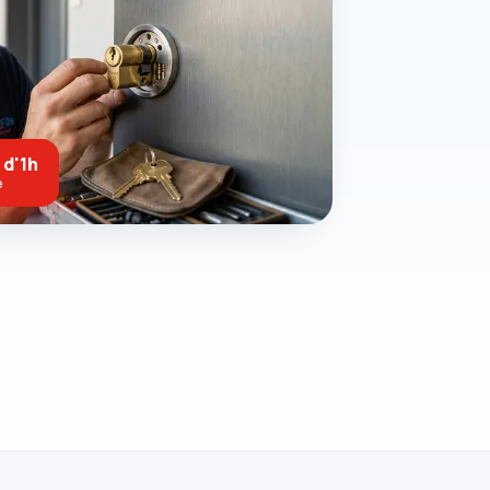
 d'1h
e