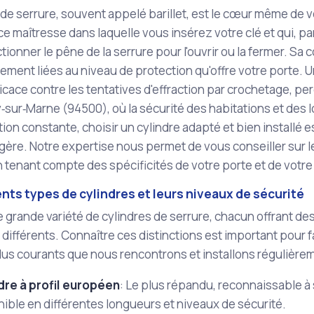
 de serrure, souvent appelé barillet, est le cœur même de vo
èce maîtresse dans laquelle vous insérez votre clé et qui,
tionner le pêne de la serrure pour l'ouvrir ou la fermer. Sa
ement liées au niveau de protection qu'offre votre porte. U
ficace contre les tentatives d'effraction par crochetage, p
sur‑Marne (94500), où la sécurité des habitations et des 
on constante, choisir un cylindre adapté et bien installé es
légère. Notre expertise nous permet de vous conseiller sur 
n tenant compte des spécificités de votre porte et de vot
ents types de cylindres et leurs niveaux de sécurité
ne grande variété de cylindres de serrure, chacun offrant de
 différents. Connaître ces distinctions est important pour fai
plus courants que nous rencontrons et installons régulièr
dre à profil européen
: Le plus répandu, reconnaissable à 
ible en différentes longueurs et niveaux de sécurité.