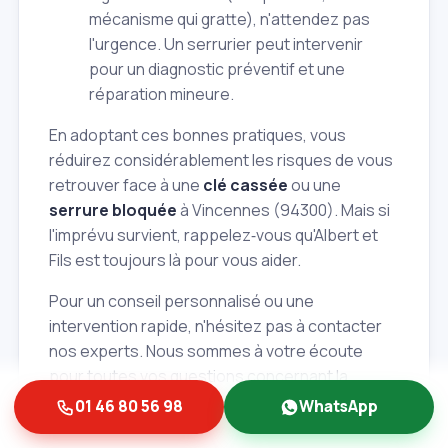
mécanisme qui gratte), n'attendez pas
l'urgence. Un serrurier peut intervenir
pour un diagnostic préventif et une
réparation mineure.
En adoptant ces bonnes pratiques, vous
réduirez considérablement les risques de vous
retrouver face à une
clé cassée
ou une
serrure bloquée
à Vincennes (94300). Mais si
l'imprévu survient, rappelez‑vous qu'Albert et
Fils est toujours là pour vous aider.
Pour un conseil personnalisé ou une
intervention rapide, n'hésitez pas à contacter
nos experts. Nous sommes à votre écoute
pour toutes vos questions concernant la
sécurité de votre habitation à Vincennes
01 46 80 56 98
WhatsApp
(94300) et dans l'ensemble du Val‑de‑Marne