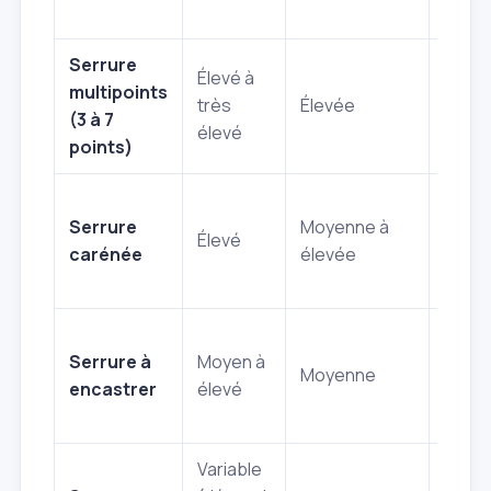
portai
Serrure
Porte
Élevé à
multipoints
d'ent
très
Élevée
(3 à 7
princi
élevé
points)
appa
Porte
Serrure
Moyenne à
d'ent
Élevé
carénée
élevée
renf
de sé
Porte
Serrure à
Moyen à
intéri
Moyenne
encastrer
élevé
extér
mode
Variable
Accè