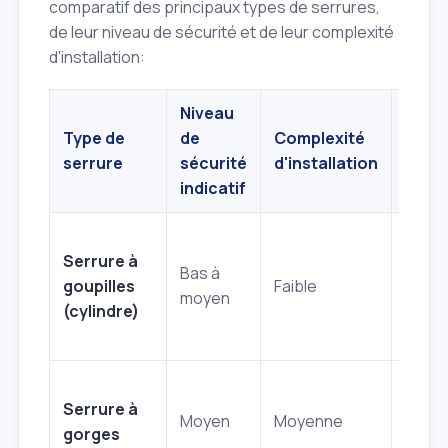
comparatif des principaux types de serrures,
de leur niveau de sécurité et de leur complexité
d'installation:
Niveau
Type de
de
Complexité
Exem
serrure
sécurité
d'installation
d'uti
indicatif
Porte
Serrure à
intéri
Bas à
goupilles
Faible
porte
moyen
(cylindre)
gara
secon
Porte
Serrure à
d'ent
Moyen
Moyenne
gorges
ancie