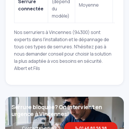
Serrure
(dépend
intell
Moyenne
connectée
du
contr
modèle)
dista
Nos serruriers à Vincennes (94300) sont
experts dans l'installation et le dépannage de
tous ces types de serrures. N'hésitez pas à
nous demander conseil pour choisir la solution
la plus adaptée à vos besoins en sécurité.
Albert et Fils
Serrure bloquée? On intervient en
urgence à Vincennes!
Contactez‑nous
01 46 80 56 98