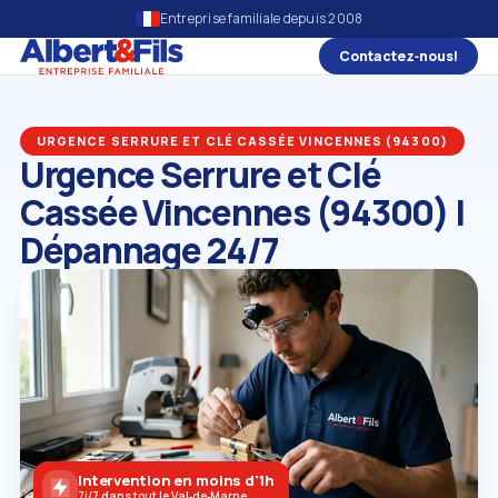
Entreprise familiale depuis 2008
Contactez‑nous!
URGENCE SERRURE ET CLÉ CASSÉE VINCENNES (94300)
Urgence Serrure et Clé
Cassée Vincennes (94300) |
Dépannage 24/7
Intervention en moins d'1h
7j/7 dans tout le Val‑de‑Marne