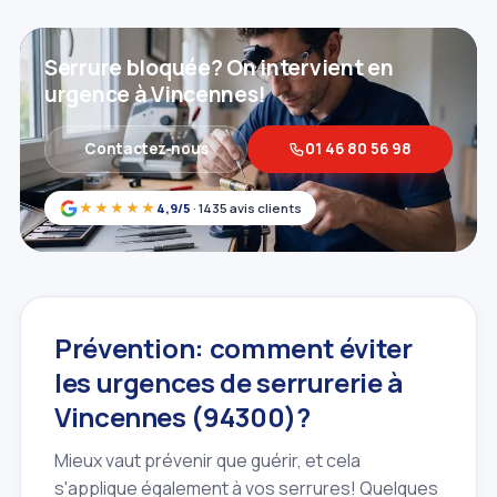
Serrure bloquée? On intervient en
urgence à Vincennes!
Contactez‑nous
01 46 80 56 98
★★★★★
4,9/5
· 1435 avis clients
Prévention: comment éviter
les urgences de serrurerie à
Vincennes (94300)?
Mieux vaut prévenir que guérir, et cela
s'applique également à vos serrures! Quelques