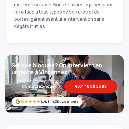
meilleure solution. Nous sommes équipés pour
faire face à tous types de serrures et de
portes, garantissant une intervention sans
dégâts inutiles.
Serrure bloquée? On intervient en
urgence à Vincennes!
Contactez‑nous
01 46 80 56 98
★★★★★
4,9/5
· 1435 avis clients