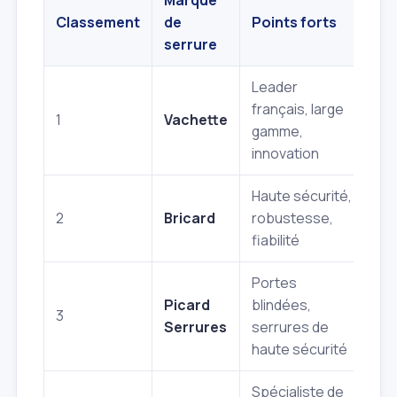
Marque
Cer
Classement
de
Points forts
(ex
serrure
Leader
français, large
1
Vachette
Oui
gamme,
innovation
Haute sécurité,
2
Bricard
robustesse,
Oui
fiabilité
Portes
Picard
blindées,
3
Oui
Serrures
serrures de
haute sécurité
Spécialiste de