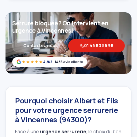
Serrure bloquée? On intervient en
urgence à Vincennes!
Contactez‑nous
01 46 80 56 98
★★★★★
4,9/5
· 1435 avis clients
Pourquoi choisir Albert et Fils
pour votre urgence serrurerie
à Vincennes (94300)?
Face à une
urgence serrurerie
, le choix du bon