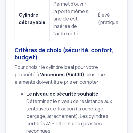
Permet d'ouvrir
I
la porte même si
l
Cylindre
Élevé
une clé est
é
débrayable
(pratique)
insérée de
r
l'autre côté.
b
Critères de choix (sécurité, confort,
budget)
Pour choisir le cylindre idéal pour votre
propriété à
Vincennes (94300)
, plusieurs
éléments doivent être pris en compte:
Le niveau de sécurité souhaité
:
Déterminez le niveau de résistance aux
tentatives d'effraction (crochetage,
perçage, arrachement). Les cylindres
certifiés A2P offrent des garanties
reconnues.