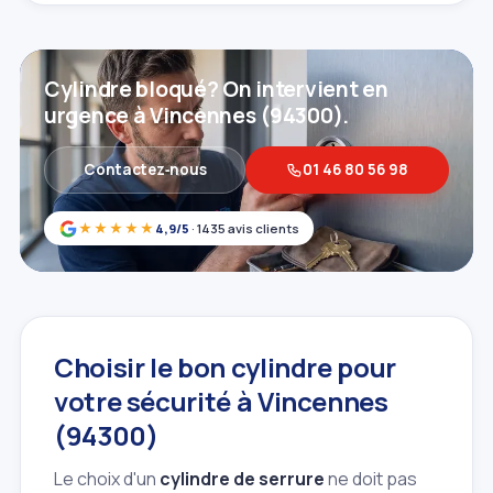
Cylindre bloqué? On intervient en
urgence à Vincennes (94300).
Contactez‑nous
01 46 80 56 98
★★★★★
4,9/5
· 1435 avis clients
Choisir le bon cylindre pour
votre sécurité à Vincennes
(94300)
Le choix d'un
cylindre de serrure
ne doit pas