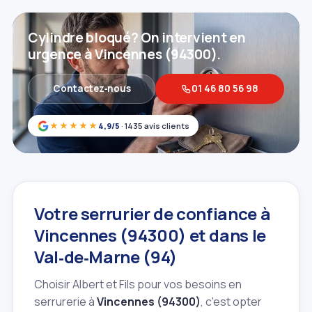
Cylindre bloqué? On intervient en
urgence à Vincennes (94300).
Contactez‑nous
01 46 80 56 98
★★★★★
4,9/5
· 1435 avis clients
Votre serrurier de confiance à
Vincennes (94300) et dans le
Val‑de‑Marne (94)
Choisir Albert et Fils pour vos besoins en
serrurerie à
Vincennes (94300)
, c'est opter