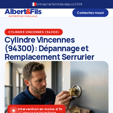
Entreprise familiale depuis 2008
Contactez‑nous!
CYLINDRE VINCENNES (94300)
Cylindre Vincennes
(94300): Dépannage et
Remplacement Serrurier
Intervention en moins d'1h
7j/7 dans tout le Val‑de‑Marne