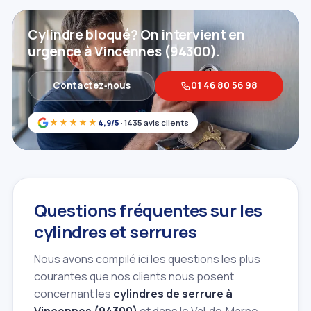
Cylindre bloqué? On intervient en
urgence à Vincennes (94300).
Contactez‑nous
01 46 80 56 98
★★★★★
4,9/5
· 1435 avis clients
Questions fréquentes sur les
cylindres et serrures
Nous avons compilé ici les questions les plus
courantes que nos clients nous posent
concernant les
cylindres de serrure à