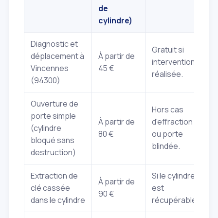
de
cylindre)
Diagnostic et
Gratuit si
déplacement à
À partir de
intervention
Vincennes
45 €
réalisée.
(94300)
Ouverture de
Hors cas
porte simple
À partir de
d'effraction
(cylindre
80 €
ou porte
bloqué sans
blindée.
destruction)
Extraction de
Si le cylindre
À partir de
clé cassée
est
90 €
dans le cylindre
récupérable.