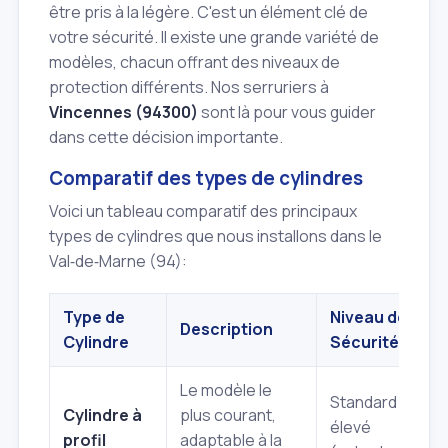
être pris à la légère. C'est un élément clé de
votre sécurité. Il existe une grande variété de
modèles, chacun offrant des niveaux de
protection différents. Nos serruriers à
Vincennes (94300)
sont là pour vous guider
dans cette décision importante.
Comparatif des types de cylindres
Voici un tableau comparatif des principaux
types de cylindres que nous installons dans le
Val‑de‑Marne (94):
Type de
Niveau de
Description
A
Cylindre
Sécurité
Le modèle le
Standard à
Cylindre à
plus courant,
élevé
P
profil
adaptable à la