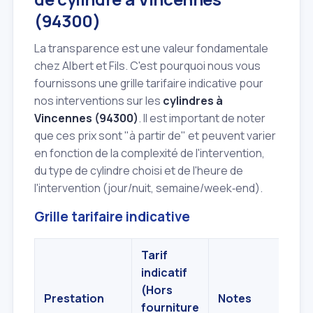
(94300)
La transparence est une valeur fondamentale
chez Albert et Fils. C'est pourquoi nous vous
fournissons une grille tarifaire indicative pour
nos interventions sur les
cylindres à
Vincennes (94300)
. Il est important de noter
que ces prix sont "à partir de" et peuvent varier
en fonction de la complexité de l'intervention,
du type de cylindre choisi et de l'heure de
l'intervention (jour/nuit, semaine/week‑end).
Grille tarifaire indicative
Tarif
indicatif
(Hors
Prestation
Notes
fourniture