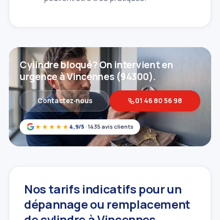
Cylindre bloqué? On intervient en
urgence à Vincennes (94300).
Contactez‑nous
01 46 80 56 98
★★★★★
4,9/5
· 1435 avis clients
Nos tarifs indicatifs pour un
dépannage ou remplacement
de cylindre à Vincennes