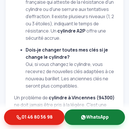
française qui atteste de la résistance d'un
cylindre ou d'une serrure aux tentatives
d'effraction. Il existe plusieurs niveaux (1, 2
ou 3 étoiles), indiquant le temps de
résistance. Un
cylindre A2P
offre une
sécurité accrue.
Dois‑je changer toutes mes clés si je
change le cylindre?
Oui, si vous changez le cylindre, vous
recevrez de nouvelles clés adaptées à ce
nouveau barillet. Les anciennes clés ne
seront plus compatibles.
Un problème de
cylindre à Vincennes (94300)
ne doit jamais être pris à la légère. C'est une
question de sécurité pour vous et vos proches.
01 46 80 56 98
WhatsApp
Chez Albert et Fils, nous mettons notre
expertise d'artisans serruriers à votre service