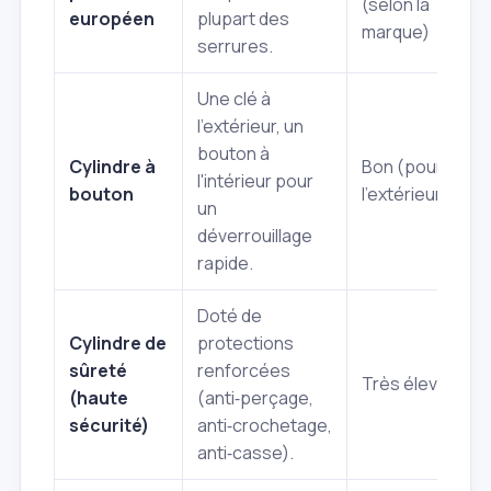
(selon la
l
européen
plupart des
marque)
serrures.
Une clé à
l'extérieur, un
P
bouton à
c
Cylindre à
Bon (pour
l'intérieur pour
d
bouton
l'extérieur)
un
f
déverrouillage
d
rapide.
Doté de
Cylindre de
protections
P
sûreté
renforcées
m
Très élevé
(haute
(anti‑perçage,
c
sécurité)
anti‑crochetage,
e
anti‑casse).