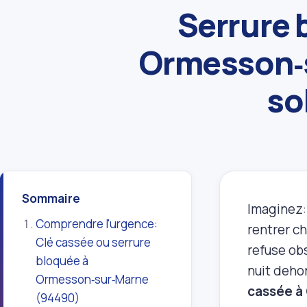
Serrure 
Ormesson‑s
so
Sommaire
Imaginez:
Comprendre l'urgence:
rentrer ch
Clé cassée ou serrure
refuse obs
bloquée à
nuit dehor
Ormesson‑sur‑Marne
cassée à
(94490)