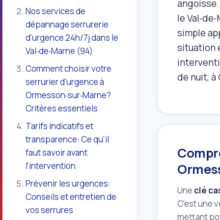
angoisse. 
Nos services de
le Val‑de
dépannage serrurerie
simple app
d'urgence 24h/7j dans le
situation 
Val‑de‑Marne (94)
interventi
Comment choisir votre
de nuit, 
serrurier d'urgence à
Ormesson‑sur‑Marne?
Critères essentiels
Tarifs indicatifs et
transparence: Ce qu'il
Compre
faut savoir avant
l'intervention
Ormess
Prévenir les urgences:
Une
clé ca
Conseils et entretien de
C'est une v
vos serrures
mettant po