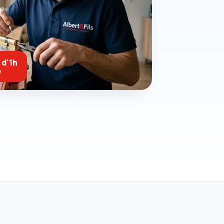
 d'1h
e