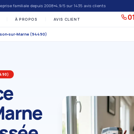
eprise familiale depuis 2008
4,9/5 sur 1435 avis clients
01
À PROPOS
AVIS CLIENT
sson‑sur‑Marne (94490)
490)
ce
Marne
assée