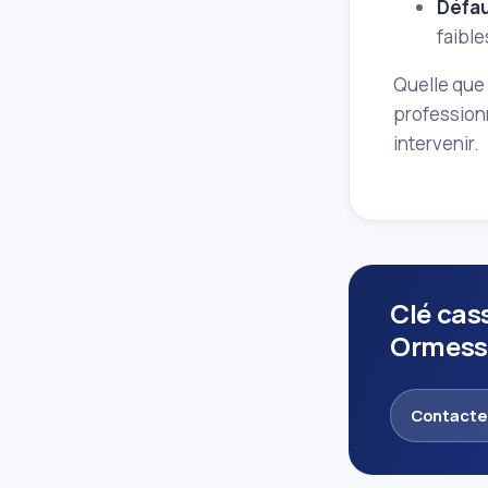
Défau
faible
Quelle que 
professionn
intervenir.
Clé cas
Ormess
Contacte