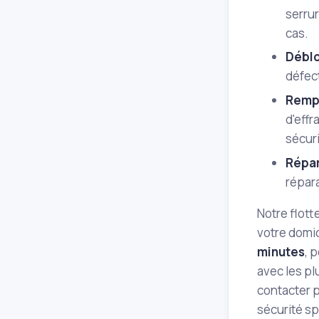
serrur
cas.
Déblo
défec
Rempl
d'eff
sécuri
Répar
répar
Notre flott
votre domi
minutes
, 
avec les pl
contacter 
sécurité sp