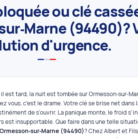
bloquée ou clé cassé
ur‑Marne (94490)? 
lution d'urgence.
 il est tard, la nuit est tombée sur Ormesson‑sur‑M
ez vous, c'est le drame. Votre clé se brise net dans la
tinément de s'ouvrir. La panique monte, le froid s'ins
s est insupportable. Que faire dans une telle situati
 Ormesson‑sur‑Marne (94490)
? Chez Albert et Fil