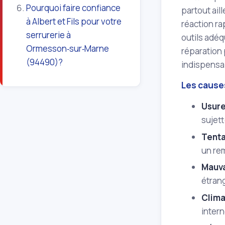
Pourquoi faire confiance
partout ail
à Albert et Fils pour votre
réaction ra
serrurerie à
outils adéq
Ormesson‑sur‑Marne
réparation 
(94490)?
indispensa
Les cause
Usure
sujett
Tenta
un re
Mauva
étran
Clima
intern