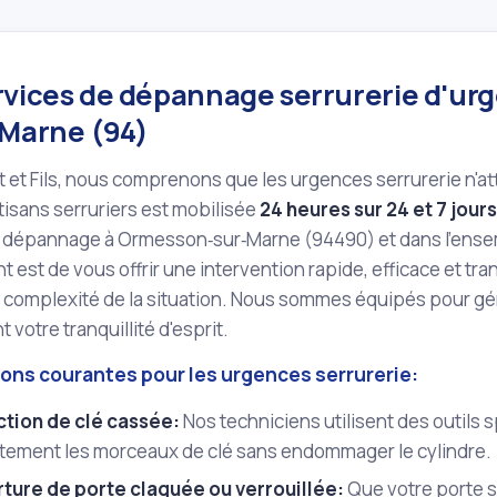
rvices de dépannage serrurerie d'urg
‑Marne (94)
 et Fils, nous comprenons que les urgences serrurerie n'a
tisans serruriers est mobilisée
24 heures sur 24 et 7 jours
 dépannage à Ormesson‑sur‑Marne (94490) et dans l'ensem
est de vous offrir une intervention rapide, efficace et tr
la complexité de la situation. Nous sommes équipés pour g
 votre tranquillité d'esprit.
ions courantes pour les urgences serrurerie:
ction de clé cassée:
Nos techniciens utilisent des outils s
atement les morceaux de clé sans endommager le cylindre.
ture de porte claquée ou verrouillée:
Que votre porte s