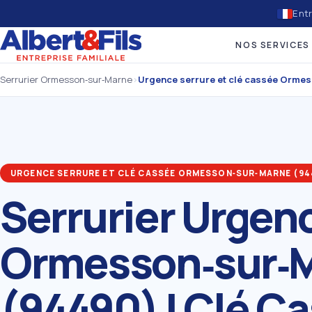
Entr
NOS SERVICES
Serrurier Ormesson‑sur‑Marne
›
Urgence serrure et clé cassée Orme
URGENCE SERRURE ET CLÉ CASSÉE ORMESSON‑SUR‑MARNE (94
Serrurier Urgen
Ormesson‑sur‑
(94490) | Clé C