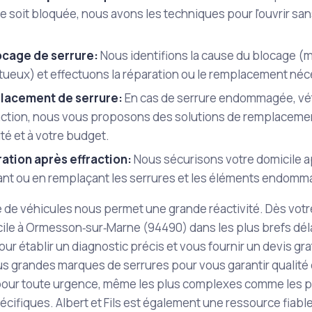
e soit bloquée, nous avons les techniques pour l'ouvrir san
cage de serrure:
Nous identifions la cause du blocage (
tueux) et effectuons la réparation ou le remplacement néc
acement de serrure:
En cas de serrure endommagée, vétu
raction, nous vous proposons des solutions de remplaceme
té et à votre budget.
ation après effraction:
Nous sécurisons votre domicile ap
ant ou en remplaçant les serrures et les éléments endomm
e de véhicules nous permet une grande réactivité. Dès votre
cile à Ormesson‑sur‑Marne (94490) dans les plus brefs dél
pour établir un diagnostic précis et vous fournir un devis grat
us grandes marques de serrures pour vous garantir qualité e
pour toute urgence, même les plus complexes comme les p
écifiques. Albert et Fils est également une ressource fiabl