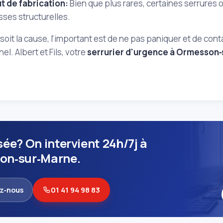
t de fabrication:
Bien que plus rares, certaines serrures
sses structurelles.
soit la cause, l'important est de ne pas paniquer et de con
el. Albert et Fils, votre
serrurier d'urgence à Ormesson
sée? On intervient 24h/7j à
on‑sur‑Marne.
z‑nous
01 41 94 98 83