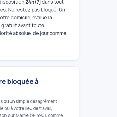
 disposition
24h/7j
dans tout
ces. Ne restez pas bloqué. Un
otre domicile, évalue la
 gratuit avant toute
riorité absolue, de jour comme
re bloquée à
us qu'un simple désagrément.
ou à votre lieu de travail,
messon‑sur‑Marne (94490), comme