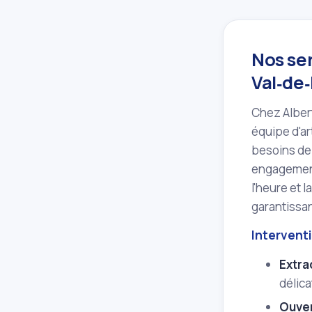
Nos se
Val‑de
Chez Albert
équipe d'ar
besoins de
engagement 
l'heure et 
garantissant
Intervent
Extra
délic
Ouver