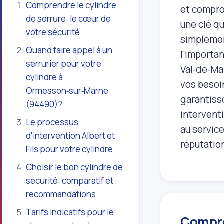
Comprendre le cylindre
et comprom
de serrure: le cœur de
une clé qu
votre sécurité
simplemen
Quand faire appel à un
l'importan
serrurier pour votre
Val‑de‑Mar
cylindre à
vos besoi
Ormesson‑sur‑Marne
garantiss
(94490)?
interventi
Le processus
au service
d'intervention Albert et
réputatio
Fils pour votre cylindre
Choisir le bon cylindre de
sécurité: comparatif et
recommandations
Tarifs indicatifs pour le
Compren