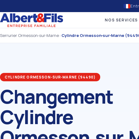
Entr
NOS SERVICES
Serrurier Ormesson‑sur‑Marne
›
Cylindre Ormesson‑sur‑Marne (9449
CYLINDRE ORMESSON‑SUR‑MARNE (94490)
Changement
Cylindre
Ormesson‑sur‑