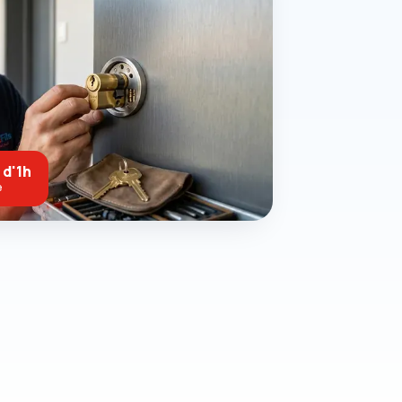
 d'1h
e