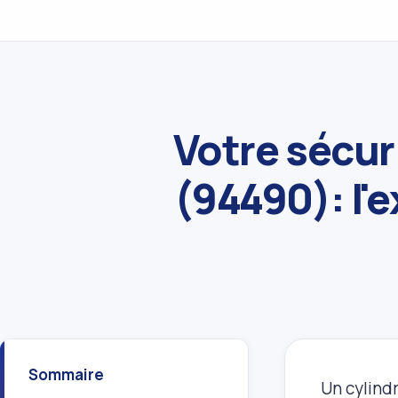
Votre sécu
(94490): l'e
Sommaire
Un cylind