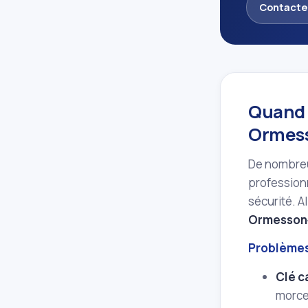
Contacte
Quand f
Ormess
De nombreu
professionn
sécurité. A
Ormesson‑
Problèmes
Clé c
morce