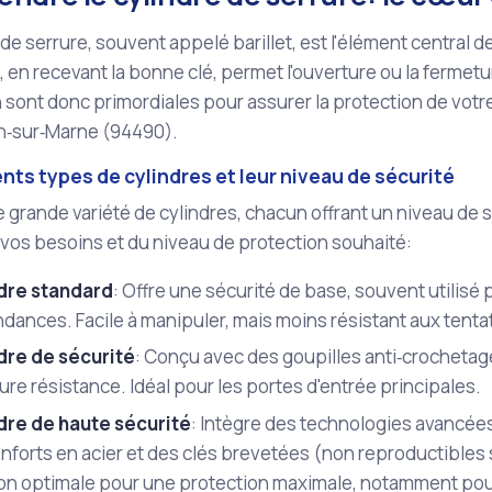
 de serrure, souvent appelé barillet, est l'élément central de
ui, en recevant la bonne clé, permet l'ouverture ou la fermet
sont donc primordiales pour assurer la protection de votre
‑sur‑Marne (94490).
ents types de cylindres et leur niveau de sécurité
ne grande variété de cylindres, chacun offrant un niveau de 
vos besoins et du niveau de protection souhaité:
dre standard
: Offre une sécurité de base, souvent utilisé 
ances. Facile à manipuler, mais moins résistant aux tentat
dre de sécurité
: Conçu avec des goupilles anti‑crochetage 
ure résistance. Idéal pour les portes d'entrée principales.
dre de haute sécurité
: Intègre des technologies avancée
nforts en acier et des clés brevetées (non reproductibles s
ion optimale pour une protection maximale, notamment pou