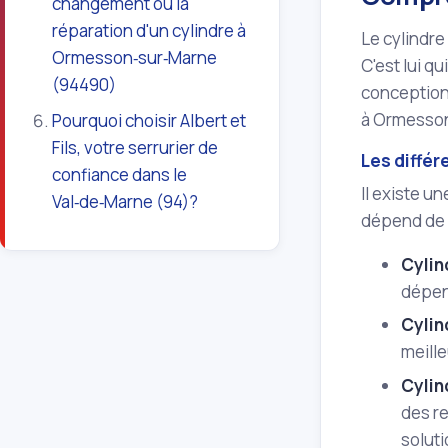
changement ou la
réparation d'un cylindre à
Le cylindre
Ormesson‑sur‑Marne
C'est lui q
(94490)
conception 
à Ormesson
Pourquoi choisir Albert et
Fils, votre serrurier de
Les différ
confiance dans le
Il existe u
Val‑de‑Marne (94)?
dépend de 
Cylin
dépend
Cylin
meille
Cylin
des re
solut