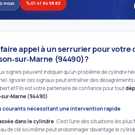
z‑nous
01 41 94 98 83
aire appel à un serrurier pour votre 
on‑sur‑Marne (94490)?
x signes peuvent indiquer qu'un problème de cylindre néce
el. Ignorer ces signaux peut entraîner des désagréments 
lbert et Fils est votre partenaire de confiance pour tout
dép
sur‑Marne (94490)
.
 courants nécessitant une intervention rapide
assée dans le cylindre
: C'est l'une des situations les plus
au de clé soi‑même peut endommager davantage le cylind