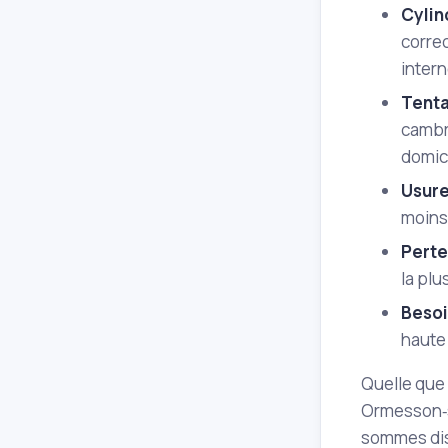
Cylin
correc
inter
Tenta
cambri
domici
Usure
moins 
Perte
la plu
Besoi
haute 
Quelle que 
Ormesson‑s
sommes disp