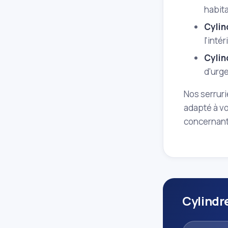
habit
Cylin
l'inté
Cylin
d'urg
Nos serruri
adapté à vo
concernant 
Cylindr