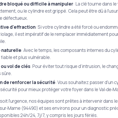
dre bloqué ou difficile à manipuler
: La clé tourne dans le
tement, ou le cylindre est grippé. Cela peut être dû à l'usu
ne défectueux.
tive d'effraction
: Si votre cylindre a été forcé ou endomm
olage, il est impératif de le remplacer immédiatement pour 
le.
 naturelle
: Avec le temps, les composants internes du cyli
fiable et plus vulnérable.
 ou vol de clés
: Pour éviter tout risque d'intrusion, le cha
s sûre.
n de renforcer la sécurité
: Vous souhaitez passer d'un c
sécurité pour mieux protéger votre foyer dans le Val‑de‑M
soit l'urgence, nos équipes sont prêtes à intervenir dans le
ur‑Marne (94490) et ses environs pour un diagnostic préc
onibles 24h/24, 7j/7, y compris les jours fériés.