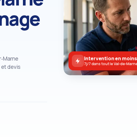
nnage
ur‑Marne
Intervention en moins
7j/7 dans tout le Val‑de‑Marn
 et devis