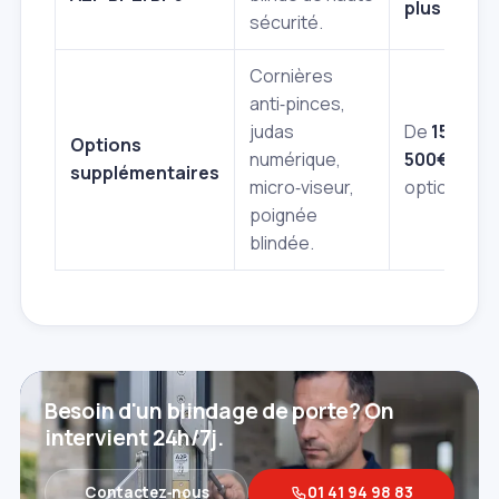
plus
sécurité.
Cornières
anti‑pinces,
judas
De
150€
à
Options
numérique,
500€
par
supplémentaires
micro‑viseur,
option
poignée
blindée.
Besoin d'un blindage de porte? On
intervient 24h/7j.
Contactez‑nous
01 41 94 98 83