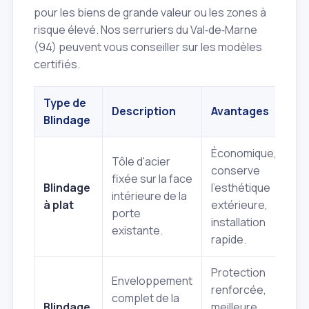
pour les biens de grande valeur ou les zones à
risque élevé. Nos serruriers du Val‑de‑Marne
(94) peuvent vous conseiller sur les modèles
certifiés.
Type de
Description
Avantages
In
Blindage
Économique,
Mo
Tôle d'acier
conserve
qu
fixée sur la face
Blindage
l'esthétique
bl
intérieure de la
à plat
extérieure,
co
porte
installation
is
existante.
rapide.
lim
Protection
Enveloppement
Pl
renforcée,
complet de la
qu
Blindage
meilleure