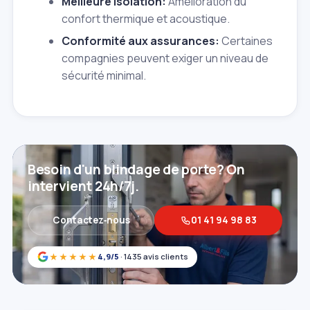
Meilleure isolation:
Amélioration du
confort thermique et acoustique.
Conformité aux assurances:
Certaines
compagnies peuvent exiger un niveau de
sécurité minimal.
Besoin d'un blindage de porte? On
intervient 24h/7j.
Contactez‑nous
01 41 94 98 83
★★★★★
4,9/5
· 1435 avis clients