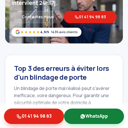
intervient 24h/7j.
Contactez‑nous
01 41 94 98 83
★★★★★
4,9/5
· 1435 avis clients
Top 3 des erreurs à éviter lors
d'un blindage de porte
Un blindage de porte mal réalisé peut s'avérer
inefficace, voire dangereux. Pour garantir une
sécurité optimale de votre domicile à
Ormesson‑sur‑Marne (94490), il est essentiel
01 41 94 98 83
WhatsApp
d'éviter certaines erreurs courantes.