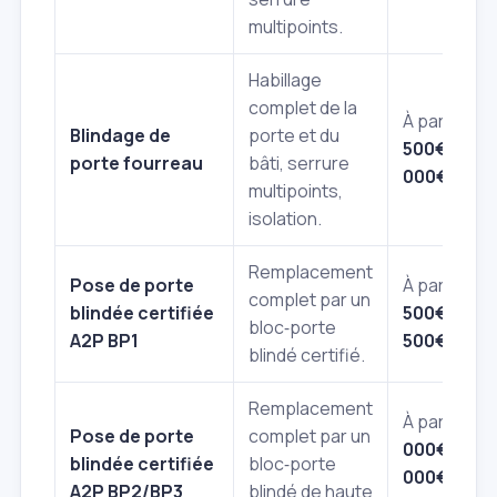
multipoints.
Habillage
complet de la
À partir de
1
Blindage de
porte et du
500€
à
3
porte fourreau
bâti, serrure
000€
multipoints,
isolation.
Remplacement
Pose de porte
À partir de
complet par un
blindée certifiée
500€
à
4
bloc‑porte
A2P BP1
500€
blindé certifié.
Remplacement
À partir de
Pose de porte
complet par un
000€
à
8
blindée certifiée
bloc‑porte
000€ et
A2P BP2/BP3
blindé de haute