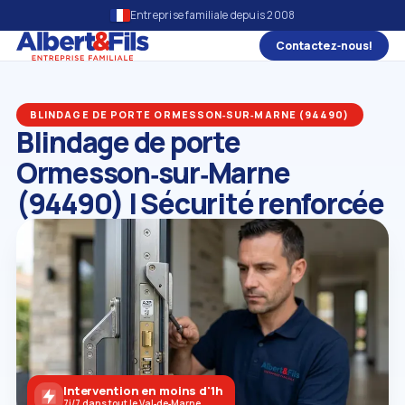
Entreprise familiale depuis 2008
Contactez‑nous!
BLINDAGE DE PORTE ORMESSON‑SUR‑MARNE (94490)
Blindage de porte
Ormesson‑sur‑Marne
(94490) | Sécurité renforcée
Intervention en moins d'1h
7j/7 dans tout le Val‑de‑Marne