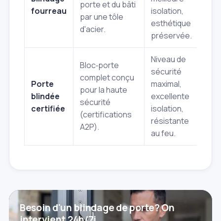
porte et du bâti
à p
fourreau
isolation,
par une tôle
ins
esthétique
d'acier.
co
préservée.
Niveau de
Bloc‑porte
Co
sécurité
complet conçu
él
Porte
maximal,
pour la haute
né
blindée
excellente
sécurité
re
certifiée
isolation,
(certifications
co
résistante
A2P).
po
au feu.
Besoin d'un blindage de porte? On
intervient 24h/7j.