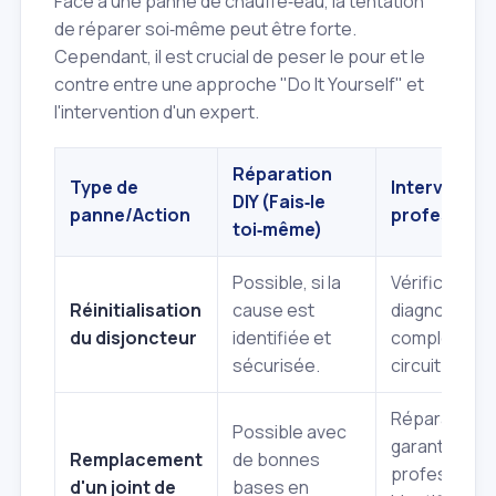
Face à une panne de chauffe‑eau, la tentation
de réparer soi‑même peut être forte.
Cependant, il est crucial de peser le pour et le
contre entre une approche "Do It Yourself" et
l'intervention d'un expert.
Réparation
Type de
Interventio
DIY (Fais‑le
panne/Action
professionn
toi‑même)
Possible, si la
Vérification 
Réinitialisation
cause est
diagnostic
du disjoncteur
identifiée et
complet du
sécurisée.
circuit.
Réparation
Possible avec
garantie, outi
Remplacement
de bonnes
professionne
d'un joint de
bases en