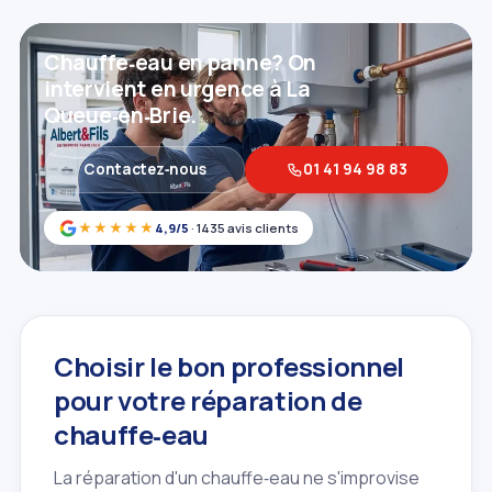
Chauffe‑eau en panne? On
intervient en urgence à La
Queue‑en‑Brie.
Contactez‑nous
01 41 94 98 83
★★★★★
4,9/5
· 1435 avis clients
Choisir le bon professionnel
pour votre réparation de
chauffe‑eau
La réparation d'un chauffe‑eau ne s'improvise