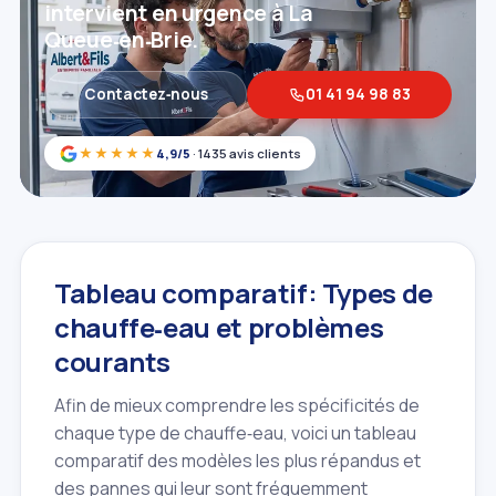
intervient en urgence à La
Queue‑en‑Brie.
Contactez‑nous
01 41 94 98 83
★★★★★
4,9/5
· 1435 avis clients
Tableau comparatif: Types de
chauffe‑eau et problèmes
courants
Afin de mieux comprendre les spécificités de
chaque type de chauffe‑eau, voici un tableau
comparatif des modèles les plus répandus et
des pannes qui leur sont fréquemment