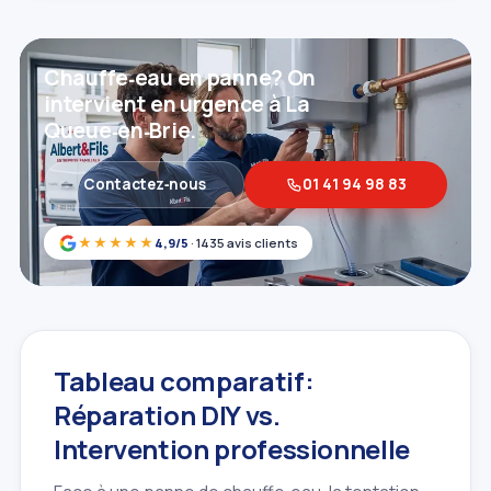
Chauffe‑eau en panne? On
intervient en urgence à La
Queue‑en‑Brie.
Contactez‑nous
01 41 94 98 83
★★★★★
4,9/5
· 1435 avis clients
Tableau comparatif:
Réparation DIY vs.
Intervention professionnelle