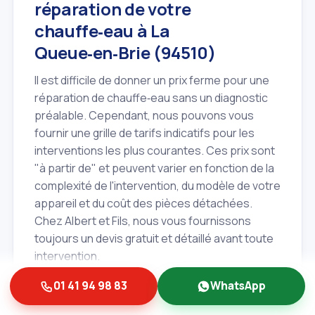
réparation de votre
chauffe‑eau à La
Queue‑en‑Brie (94510)
Il est difficile de donner un prix ferme pour une
réparation de chauffe‑eau sans un diagnostic
préalable. Cependant, nous pouvons vous
fournir une grille de tarifs indicatifs pour les
interventions les plus courantes. Ces prix sont
"à partir de" et peuvent varier en fonction de la
complexité de l'intervention, du modèle de votre
appareil et du coût des pièces détachées.
Chez Albert et Fils, nous vous fournissons
toujours un devis gratuit et détaillé avant toute
intervention.
Diagnostic de panne simple:
à partir de
01 41 94 98 83
WhatsApp
60€