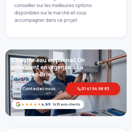
conseiller sur les meilleures options
disponibles sur le marché et vous
accompagner dans ce projet.
Chauffe‑eau en panne? On
intervient en urgence à La
Queue‑en‑Brie.
Contactez‑nous
01 41 94 98 83
★★★★★
4,9/5
· 1435 avis clients