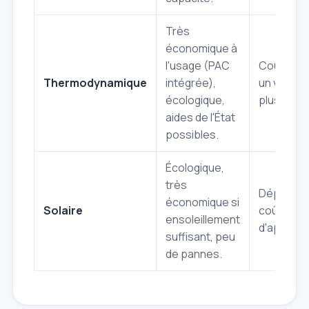
Très
économique à
l'usage (PAC
Coût initi
Thermodynamique
intégrée),
un volume 
écologique,
plus comp
aides de l'État
possibles.
Écologique,
très
Dépend de
économique si
Solaire
coût initi
ensoleillement
d'appoint
suffisant, peu
de pannes.