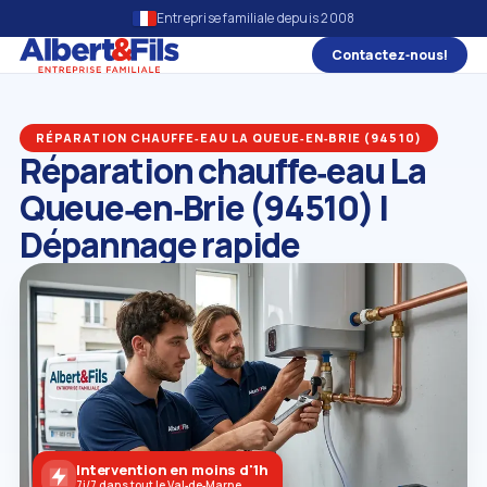
Entreprise familiale depuis 2008
Contactez‑nous!
RÉPARATION CHAUFFE‑EAU LA QUEUE‑EN‑BRIE (94510)
Réparation chauffe‑eau La
Queue‑en‑Brie (94510) |
Dépannage rapide
Intervention en moins d'1h
7j/7 dans tout le Val‑de‑Marne