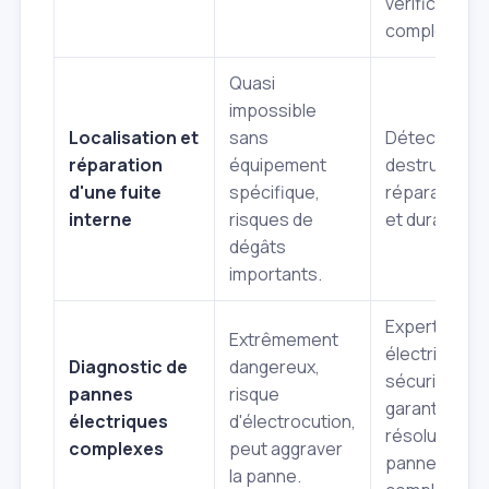
vérification
complète.
Quasi
impossible
Localisation et
sans
Détection n
réparation
équipement
destructive,
d'une fuite
spécifique,
réparation c
interne
risques de
et durable.
dégâts
importants.
Expertise
Extrêmement
électrique,
Diagnostic de
dangereux,
sécurité
pannes
risque
garantie,
électriques
d'électrocution,
résolution d
complexes
peut aggraver
pannes
la panne.