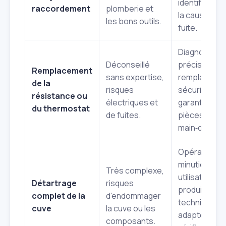
identificatio
raccordement
plomberie et
la cause de l
les bons outils.
fuite.
Diagnostic
Déconseillé
précis,
Remplacement
sans expertise,
remplaceme
de la
risques
sécurisé,
résistance ou
électriques et
garantie des
du thermostat
de fuites.
pièces et
main‑d'œuvr
Opération
minutieuse,
Très complexe,
utilisation de
Détartrage
risques
produits et
complet de la
d'endommager
techniques
cuve
la cuve ou les
adaptés,
composants.