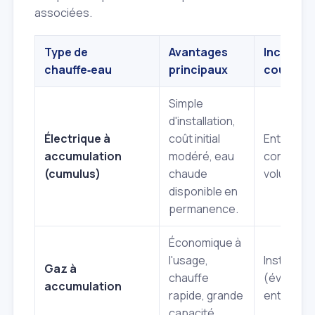
associées.
Type de
Avantages
Inconvén
chauffe‑eau
principaux
courant
Simple
d'installation,
Électrique à
coût initial
Entartrag
accumulation
modéré, eau
consommat
(cumulus)
chaude
volume d'e
disponible en
permanence.
Économique à
l'usage,
Installat
Gaz à
chauffe
(évacuati
accumulation
rapide, grande
entretien 
capacité.