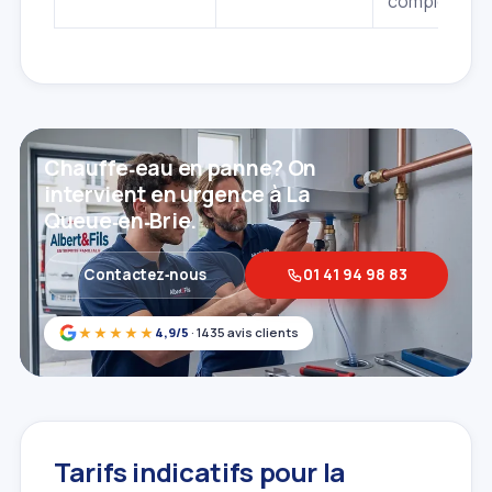
complexes.
Chauffe‑eau en panne? On
intervient en urgence à La
Queue‑en‑Brie.
Contactez‑nous
01 41 94 98 83
★★★★★
4,9/5
· 1435 avis clients
Tarifs indicatifs pour la