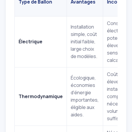
Type de Ballon
Avantages
Inconvéni
Consommat
Installation
électrique
simple, coût
potentiell
Électrique
initial faible,
élevée,
large choix
sensible au
de modèles.
calcaire.
Coût initial 
Écologique,
élevé,
économies
installation
d'énergie
Thermodynamique
complexe,
importantes,
nécessite 
éligible aux
volume d'ai
aides.
suffisant.