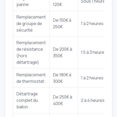
Sous 1 heure
panne
120€
Remplacement
De 150€ à
de groupe de
1 à 2 heures
250€
sécurité
Remplacement
de résistance
De 200€ à
1.5 à 3 heures
(hors
350€
détartrage)
Remplacement
De 180€ à
1 à 2 heures
de thermostat
300€
Détartrage
De 250€ à
complet du
2 à 4 heures
400€
ballon