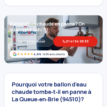
Ballon d'eau chaude en panne? On
intervient 24h/7j!
Contactez‑nous
01 41 94 98 83
★★★★★
4,9/5
· 1435 avis clients
Pourquoi votre ballon d'eau
chaude tombe‑t‑il en panne à
La Queue‑en‑Brie (94510)?