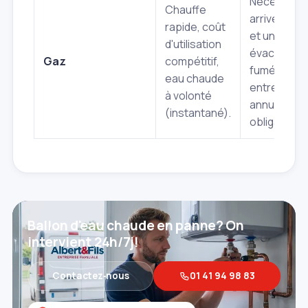
Nécessite 
Chauffe
arrivée de 
rapide, coût
et une
d'utilisation
évacuation
Gaz
compétitif,
fumées,
eau chaude
entretien
à volonté
annuel
(instantané).
obligatoire.
Ballon d'eau chaude en panne? On
intervient 24h/7j!
Contactez‑nous
01 41 94 98 83