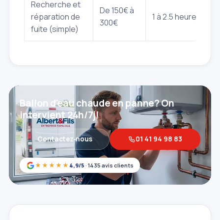
Recherche et
De 150€ à
réparation de
1 à 2.5 heures
300€
fuite (simple)
Ballon d'eau chaude en panne? On
intervient 24h/7j!
Contactez‑nous
01 41 94 98 83
★★★★★
4,9/5
· 1435 avis clients