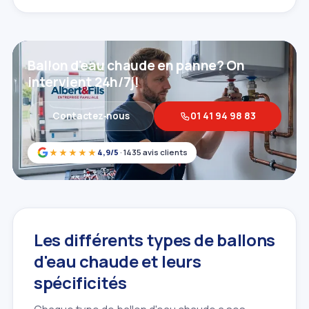
Ballon d'eau chaude en panne? On
intervient 24h/7j!
Contactez‑nous
01 41 94 98 83
★★★★★
4,9/5
· 1435 avis clients
Les différents types de ballons
d'eau chaude et leurs
spécificités