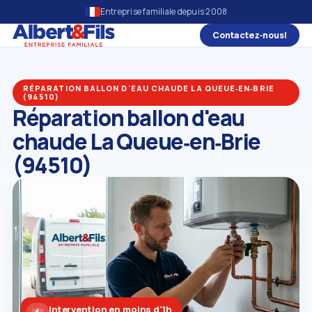
Entreprise familiale depuis 2008
Contactez‑nous!
RÉPARATION BALLON D'EAU CHAUDE LA QUEUE‑EN‑BRIE
(94510)
Réparation ballon d'eau
chaude La Queue‑en‑Brie
(94510)
Intervention en moins d'1h