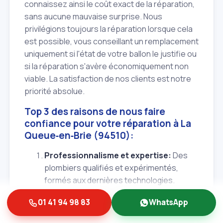
connaissez ainsi le coût exact de la réparation,
sans aucune mauvaise surprise. Nous
privilégions toujours la réparation lorsque cela
est possible, vous conseillant un remplacement
uniquement si l'état de votre ballon le justifie ou
si la réparation s'avère économiquement non
viable. La satisfaction de nos clients est notre
priorité absolue.
Top 3 des raisons de nous faire
confiance pour votre réparation à La
Queue‑en‑Brie (94510):
Professionnalisme et expertise:
Des
plombiers qualifiés et expérimentés,
formés aux dernières technologies.
Réactivité et disponibilité:
Intervention
01 41 94 98 83
WhatsApp
rapide, 24h/7j, pour toutes vos urgences
dans le Val‑de‑Marne (94).