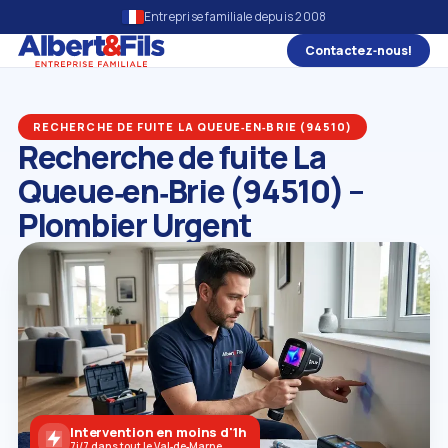
Entreprise familiale depuis 2008
Contactez‑nous!
RECHERCHE DE FUITE LA QUEUE‑EN‑BRIE (94510)
Recherche de fuite La
Queue‑en‑Brie (94510) –
Plombier Urgent
Intervention en moins d'1h
7j/7 dans tout le Val‑de‑Marne