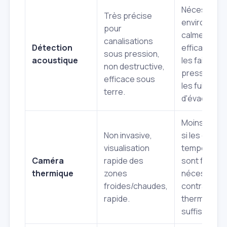
Nécessite u
Très précise
environnem
pour
calme, moin
canalisations
Détection
efficace po
sous pression,
acoustique
les faibles
non destructive,
pressions o
efficace sous
les fuites
terre.
d'évacuatio
Moins effic
Non invasive,
si les écart
visualisation
températur
Caméra
rapide des
sont faibles
thermique
zones
nécessite u
froides/chaudes,
contraste
rapide.
thermique
suffisant.