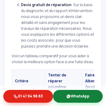
Devis gratuit de réparation
: Sur la base
du diagnostic et du rapport d'intervention,
nous vous proposons un devis clair,
détaillé et sans engagement pour les
travaux de réparation nécessaires. Nous
vous expliquons les différentes options et
les coûts associés, pour que vous
puissiez prendre une décision éclairée.
Voici un tableau comparatif pour vous aider à
choisir la meilleure option face à une fuite d'eau:
Tenter de
Faire appel
Critère
réparer
Albert et Fi
soi‑même
(professio
01 41 94 98 83
WhatsApp
Haute, grâc
Très faible,
des outils