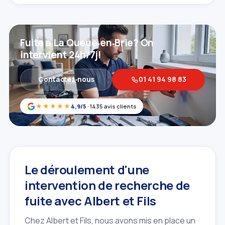
Fuite à La Queue‑en‑Brie? On
intervient 24h/7j!
Contactez‑nous
01 41 94 98 83
★★★★★
4,9/5
· 1435 avis clients
Le déroulement d'une
intervention de recherche de
fuite avec Albert et Fils
Chez Albert et Fils, nous avons mis en place un