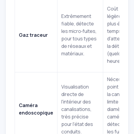
Coût
Extrêmement
légèrement
fiable, détecte
plus élevé,
les micro‑fuites,
temps
Gaz traceur
pour tous types
d'attente p
de réseaux et
la détection
matériaux.
(quelques
heures).
Nécessite u
Visualisation
point d'accè
directe de
la canalisati
l'intérieur des
limite au
Caméra
canalisations,
diamètre de 
endoscopique
très précise
caméra, ne
pour l'état des
détecte pa
conduits.
les fuites