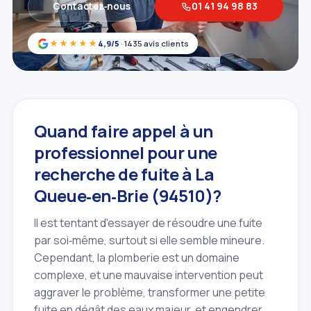
Contactez‑nous
01 41 94 98 83
★★★★★
4,9/5
· 1435 avis clients
Quand faire appel à un
professionnel pour une
recherche de fuite à La
Queue‑en‑Brie (94510)?
Il est tentant d'essayer de résoudre une fuite
par soi‑même, surtout si elle semble mineure.
Cependant, la plomberie est un domaine
complexe, et une mauvaise intervention peut
aggraver le problème, transformer une petite
fuite en dégât des eaux majeur, et engendrer