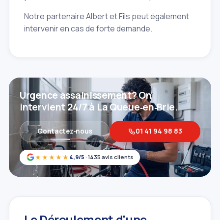
Notre partenaire Albert et Fils peut également
intervenir en cas de forte demande.
Urgence assainissement? On
intervient 24/7 à La Queue‑en‑Brie.
Contactez‑nous
01 41 94 98 83
★★★★★
4,9/5
· 1435 avis clients
Le Déroulement d'une