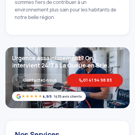
sommes fiers de contribuer à un
environnement plus sain pour les habitants de
notre belle région.
Urgence assainissement? On
intervient 24/7 à La Queue‑en‑Brie.
Contactez‑nous
01 41 94 98 83
★★★★★
4,9/5
· 1435 avis clients
Nos Services