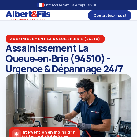
Entreprise familiale depuis 2008
Contactez‑nous!
ASSAINISSEMENT LA QUEUE‑EN‑BRIE (94510)
Assainissement La
Queue‑en‑Brie (94510) -
Urgence & Dépannage 24/7
Intervention en moins d'1h
7j/7 dans tout le Val‑de‑Marne