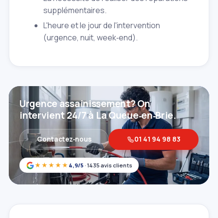
supplémentaires.
L'heure et le jour de l'intervention
(urgence, nuit, week‑end).
Urgence assainissement? On
intervient 24/7 à La Queue‑en‑Brie.
Contactez‑nous
01 41 94 98 83
★★★★★
4,9/5
· 1435 avis clients