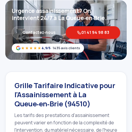
Urgence assainissement? On
intervient 24/7 à La Queue‑en‑Brie.
Contactez‑nous
01 41 94 98 83
★★★★★
4,9/5
· 1435 avis clients
Grille Tarifaire Indicative pour
l'Assainissement à La
Queue‑en‑Brie (94510)
Les tarifs des prestations d'assainissement
peuvent varier en fonction de la complexité de
l'intervention, du matériel nécessaire, de l'heure