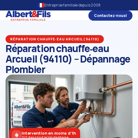
Entreprise familiale depuis 2008
Contactez‑nous!
RÉPARATION CHAUFFE‑EAU ARCUEIL (94110)
Réparation chauffe‑eau
Arcueil (94110) – Dépannage
Plombier
Intervention en moins d'1h
7j/7 dans tout le Val‑de‑Marne