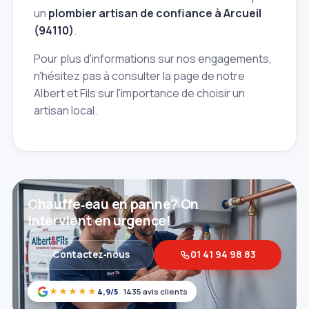
un
plombier artisan de confiance à Arcueil
(94110)
.
Pour plus d'informations sur nos engagements,
n'hésitez pas à consulter la page de notre
Albert et Fils sur l'importance de choisir un
artisan local.
Chauffe‑eau en panne? On
intervient en urgence!
Contactez‑nous
01 41 94 98 83
★★★★★
4,9/5
· 1435 avis clients