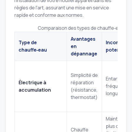
l'installation de votre nouvel appareil dans les
règles de l'art, assurant une mise en service
rapide et conforme aux normes.
Comparaison des types de chauffe‑eau et l
Avantages
Type de
Inconvénie
en
chauffe‑eau
potentiels
dépannage
Simplicité de
Entartrage
Électrique à
réparation
fréquent,
accumulation
(résistance,
longue chau
thermostat)
Maintenanc
plus compl
Chauffe