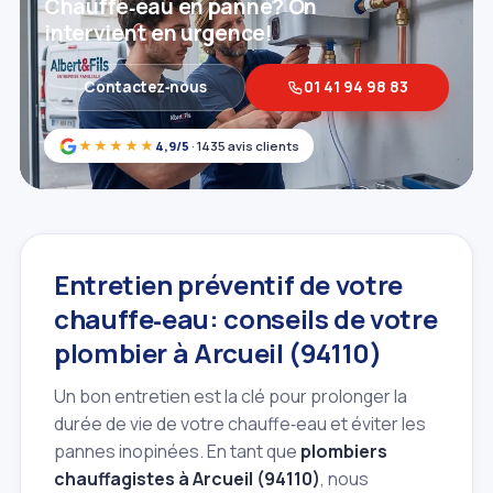
Chauffe‑eau en panne? On
intervient en urgence!
Contactez‑nous
01 41 94 98 83
★★★★★
4,9/5
· 1435 avis clients
Entretien préventif de votre
chauffe‑eau: conseils de votre
plombier à Arcueil (94110)
Un bon entretien est la clé pour prolonger la
durée de vie de votre chauffe‑eau et éviter les
pannes inopinées. En tant que
plombiers
chauffagistes à Arcueil (94110)
, nous