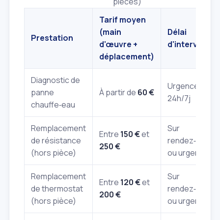
pièces)
Tarif moyen
(main
Délai
Prestation
d'œuvre +
d'interventio
déplacement)
Diagnostic de
Urgence
panne
À partir de
60 €
24h/7j
chauffe‑eau
Remplacement
Sur
Entre
150 €
et
de résistance
rendez‑vous
250 €
(hors pièce)
ou urgence
Remplacement
Sur
Entre
120 €
et
de thermostat
rendez‑vous
200 €
(hors pièce)
ou urgence