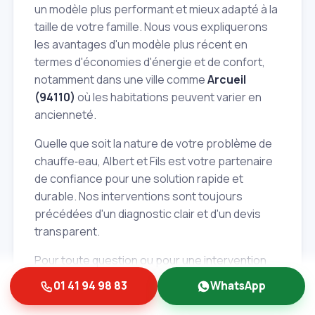
un modèle plus performant et mieux adapté à la
taille de votre famille. Nous vous expliquerons
les avantages d'un modèle plus récent en
termes d'économies d'énergie et de confort,
notamment dans une ville comme
Arcueil
(94110)
où les habitations peuvent varier en
ancienneté.
Quelle que soit la nature de votre problème de
chauffe‑eau, Albert et Fils est votre partenaire
de confiance pour une solution rapide et
durable. Nos interventions sont toujours
précédées d'un diagnostic clair et d'un devis
transparent.
Pour toute question ou pour une intervention
urgente, n'hésitez pas à contacter Albert et Fils,
01 41 94 98 83
WhatsApp
votre
plombier de proximité à Arcueil
(94110)
, disponible
24h/7j
. Nous sommes là