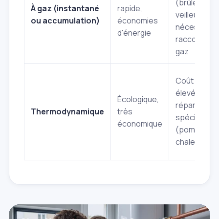
(brûleur,
À gaz (instantané
rapide,
veilleuse),
ou accumulation)
économies
nécessite u
d'énergie
raccordeme
gaz
Coût initial
élevé,
Écologique,
réparation
Thermodynamique
très
spécifique
économique
(pompe à
chaleur)