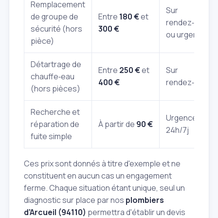
Remplacement
Sur
de groupe de
Entre
180 €
et
rendez‑vous
sécurité (hors
300 €
ou urgence
pièce)
Détartrage de
Entre
250 €
et
Sur
chauffe‑eau
400 €
rendez‑vous
(hors pièces)
Recherche et
Urgence
réparation de
À partir de
90 €
24h/7j
fuite simple
Ces prix sont donnés à titre d'exemple et ne
constituent en aucun cas un engagement
ferme. Chaque situation étant unique, seul un
diagnostic sur place par nos
plombiers
d'Arcueil (94110)
permettra d'établir un devis