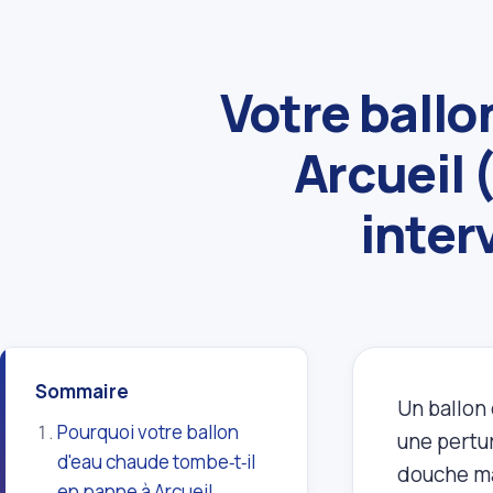
Votre ballo
Arcueil 
inter
Sommaire
Un ballon
Pourquoi votre ballon
une pertur
d'eau chaude tombe‑t‑il
douche ma
en panne à Arcueil