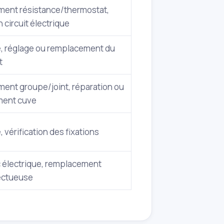
ent résistance/thermostat,
n circuit électrique
e, réglage ou remplacement du
t
ent groupe/joint, réparation ou
ment cuve
 vérification des fixations
c électrique, remplacement
ectueuse