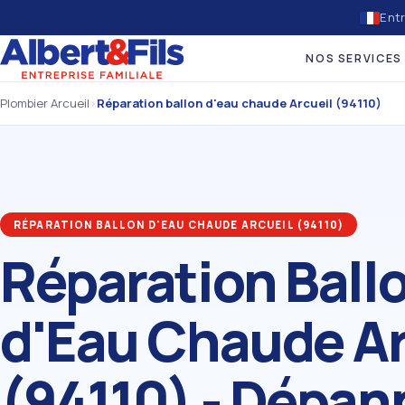
Entr
NOS SERVICES
Plombier Arcueil
›
Réparation ballon d'eau chaude Arcueil (94110)
RÉPARATION BALLON D'EAU CHAUDE ARCUEIL (94110)
Réparation Ball
d'Eau Chaude Ar
(94110) - Dépa