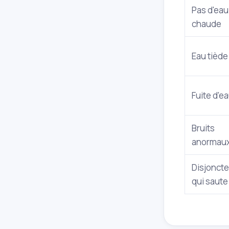
Pas d'eau
chaude
Eau tiède
Fuite d'e
Bruits
anormau
Disjoncte
qui saute