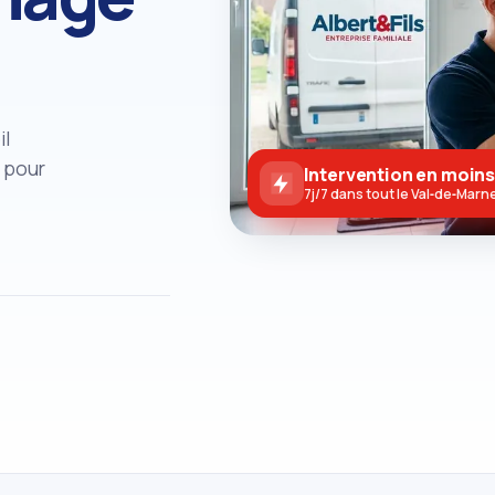
il
 pour
Intervention en moins
7j/7 dans tout le Val‑de‑Marn