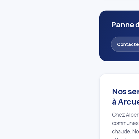
Panne d
Contacte
Nos se
à Arcue
Chez Albert
communes 
chaude. Not