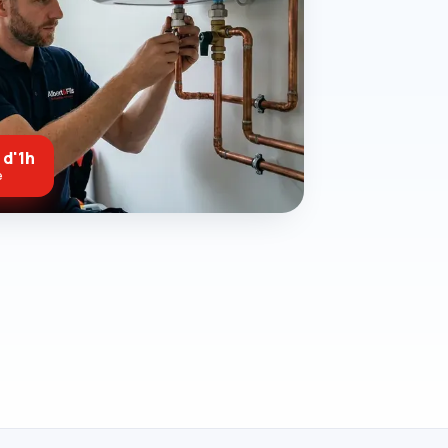
 d'1h
e