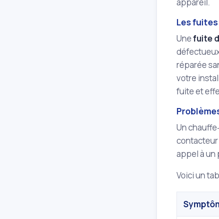
appareil.
Les fuites
Une
fuite 
défectueux,
réparée sa
votre insta
fuite et ef
Problèmes
Un chauffe‑
contacteur 
appel à un 
Voici un ta
Symptô