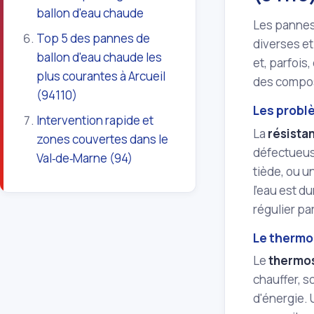
ballon d'eau chaude
Les pannes 
Top 5 des pannes de
diverses et
ballon d'eau chaude les
et, parfois
plus courantes à Arcueil
des composa
(94110)
Les probl
Intervention rapide et
La
résista
zones couvertes dans le
défectueuse
Val‑de‑Marne (94)
tiède, ou u
l'eau est 
régulier pa
Le thermo
Le
thermo
chauffer, s
d'énergie.