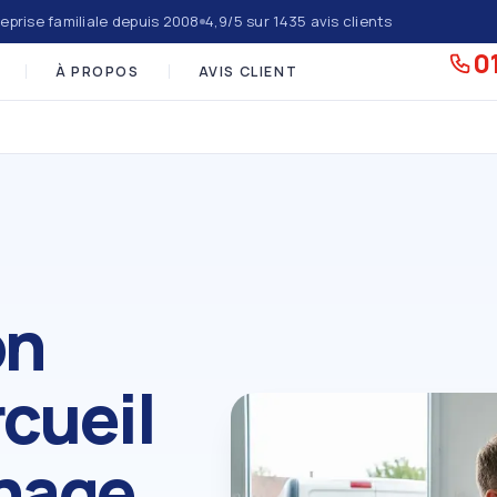
eprise familiale depuis 2008
4,9/5 sur 1435 avis clients
01
À PROPOS
AVIS CLIENT
on
cueil
nnage