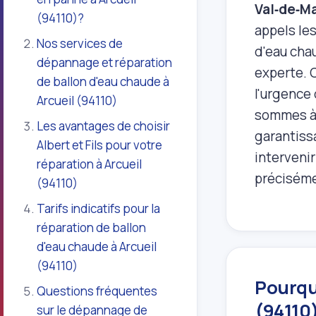
Val‑de‑M
(94110)?
appels le
Nos services de
d'eau cha
dépannage et réparation
experte. 
de ballon d'eau chaude à
l'urgence
Arcueil (94110)
sommes à 
Les avantages de choisir
garantissa
Albert et Fils pour votre
intervenir
réparation à Arcueil
précisémen
(94110)
Tarifs indicatifs pour la
réparation de ballon
d'eau chaude à Arcueil
(94110)
Pourquo
Questions fréquentes
(94110
sur le dépannage de