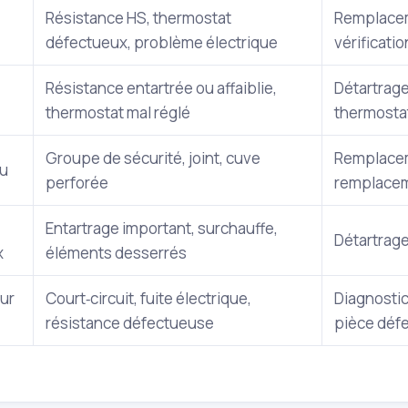
Résistance HS, thermostat
Remplacem
défectueux, problème électrique
vérificatio
Résistance entartrée ou affaiblie,
Détartrag
thermostat mal réglé
thermosta
Groupe de sécurité, joint, cuve
Remplacem
au
perforée
remplace
Entartrage important, surchauffe,
Détartrage,
x
éléments desserrés
ur
Court‑circuit, fuite électrique,
Diagnosti
résistance défectueuse
pièce déf