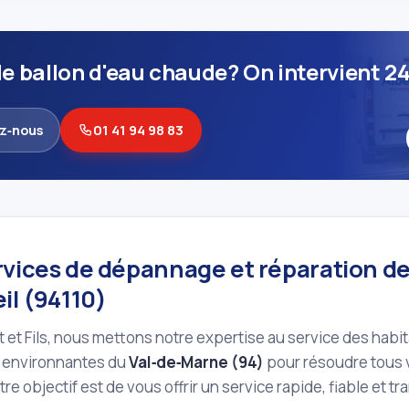
e ballon d'eau chaude? On intervient 24
z‑nous
01 41 94 98 83
rvices de dépannage et réparation de
il (94110)
 et Fils, nous mettons notre expertise au service des habit
environnantes du
Val‑de‑Marne (94)
pour résoudre tous 
re objectif est de vous offrir un service rapide, fiable et t