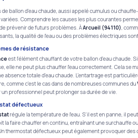
de ballon d'eau chaude, aussi appelé cumulus ou chauffe‑
 variées. Comprendre les causes les plus courantes perme
, de prévenir de futurs problèmes. À
Arcueil (94110)
, comme
nts, la qualité de l'eau ou des problèmes électriques son
èmes de résistance
nce
est l'élément chauffant de votre ballon d'eau chaude. Si
, elle ne peut plus chauffer l'eau correctement. Cela se 
ne absence totale d'eau chaude. L'entartrage est particuli
dure, comme c'est le cas dans de nombreuses communes du
r un professionnel peut prolonger sa durée de vie.
stat défectueux
stat
régule la température de l'eau. S'il est en panne, il pe
oit la faire chauffer en continu, entraînant une surchauff
 Un thermostat défectueux peut également provoquer des 