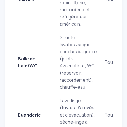
robinetterie,
raccordement
réfrigérateur
américain.
Sous le
lavabo/vasque,
douche/baignoire
Salle de
(joints,
Tous les 6
bain/WC
évacuation), WC
(réservoir,
raccordement),
chauffe‑eau.
Lave‑linge
(tuyaux d'arrivée
Buanderie
et d'évacuation),
Tous les 6
sèche‑linge à