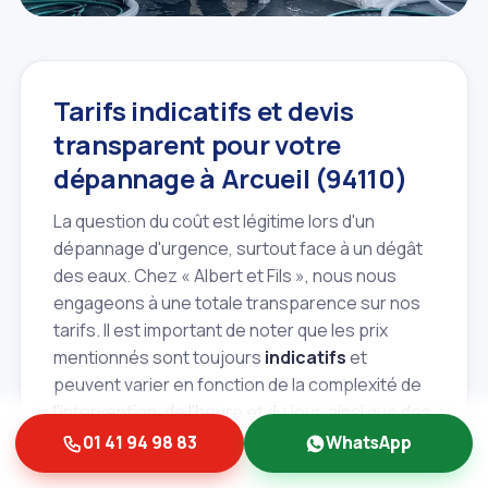
Tarifs indicatifs et devis
transparent pour votre
dépannage à Arcueil (94110)
La question du coût est légitime lors d'un
dépannage d'urgence, surtout face à un dégât
des eaux. Chez « Albert et Fils », nous nous
engageons à une totale transparence sur nos
tarifs. Il est important de noter que les prix
mentionnés sont toujours
indicatifs
et
peuvent varier en fonction de la complexité de
l'intervention, de l'heure et du jour, ainsi que des
matériaux nécessaires. Un devis gratuit et
01 41 94 98 83
WhatsApp
détaillé vous sera systématiquement proposé