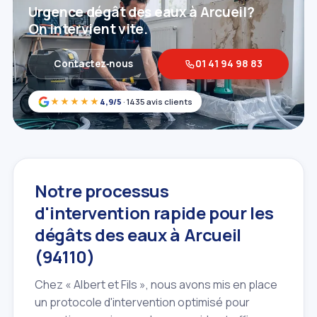
Urgence dégât des eaux à Arcueil?
On intervient vite.
Contactez‑nous
01 41 94 98 83
★★★★★
4,9/5
· 1435 avis clients
Notre processus
d'intervention rapide pour les
dégâts des eaux à Arcueil
(94110)
Chez « Albert et Fils », nous avons mis en place
un protocole d'intervention optimisé pour