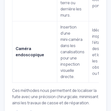
terre ou
ponctuelle
derrière les
murs.
Insertion
Idéal pour
d'une
inspecter
mini‑caméra
l'état inte
dans les
Caméra
des tuyau
canalisations
endoscopique
et localise
pour une
les
inspection
obstructi
visuelle
ou fissure
directe.
Ces méthodes nous permettent de localiser la
fuite avec une précision chirurgicale, minimisant
ainsi les travaux de casse et de réparation.