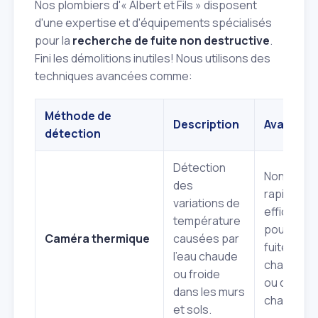
Nos plombiers d'« Albert et Fils » disposent
d'une expertise et d'équipements spécialisés
pour la
recherche de fuite non destructive
.
Fini les démolitions inutiles! Nous utilisons des
techniques avancées comme:
Méthode de
Description
Avantage
détection
Détection
Non invasi
des
rapide,
variations de
efficace
température
pour les
Caméra thermique
causées par
fuites de
l'eau chaude
chauffage
ou froide
ou d'eau
dans les murs
chaude.
et sols.