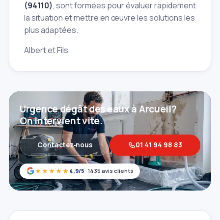
(94110)
, sont formées pour évaluer rapidement
la situation et mettre en œuvre les solutions les
plus adaptées.
Albert et Fils
Urgence dégât des eaux à Arcueil?
On intervient vite.
Contactez‑nous
01 41 94 98 83
★★★★★
4,9/5
· 1435 avis clients