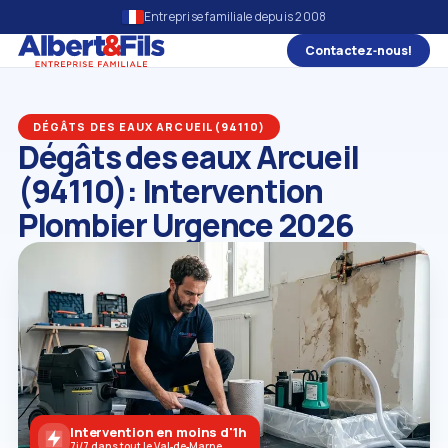
Entreprise familiale depuis 2008
Contactez‑nous!
DÉGÂTS DES EAUX ARCUEIL (94110)
Dégâts des eaux Arcueil
(94110): Intervention
Plombier Urgence 2026
Intervention en moins d'1h
7j/7 dans tout le Val‑de‑Marne