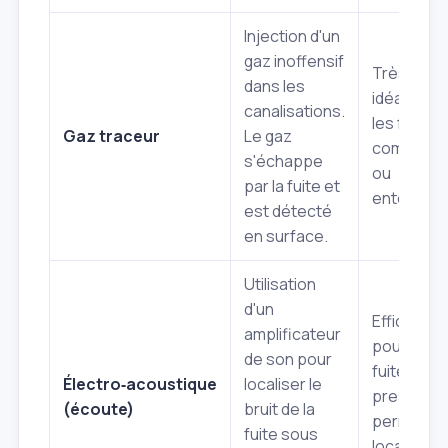
Injection d'un
gaz inoffensif
Très préci
dans les
idéal pour
canalisations.
les fuites
Gaz traceur
Le gaz
complexe
s'échappe
ou
par la fuite et
enterrées
est détecté
en surface.
Utilisation
d'un
Efficace
amplificateur
pour les
de son pour
fuites sou
Électro‑acoustique
localiser le
pression,
(écoute)
bruit de la
permet u
fuite sous
localisati