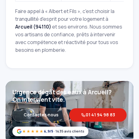
Faire appel à « Albert et Fils », c'est choisir la
tranquillité d'esprit pour votre logement à
Arcueil (94110)
et ses environs. Nous sommes
vos artisans de confiance, prêts à intervenir
avec compétence et réactivité pour tous vos
besoins en plomberie.
Urgence dégât des eaux à Arcueil?
On intervient vite.
Contactez‑nous
01 41 94 98 83
★★★★★
4,9/5
· 1435 avis clients