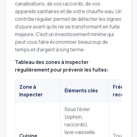
canalisations, de vos raccords, de vos
appareils sanitaires et de votre chauffe‑eau. Un
contrôle régulier permet de détecter les signes
d'usure avant qu'ils ne se transforment en fuite
majeure. C'est un investissement minime qui
peut vous faire économiser beaucoup de
temps et d'argent à long terme.
Tableau des zones à inspecter
régulièrement pour prévenir les fuites:
Zone à
Fréquenc
Éléments clés
Inspecter
recomma
Sous l'évier
(siphon,
raccords),
lave‑vaisselle,
Cuisine
Tous les 6