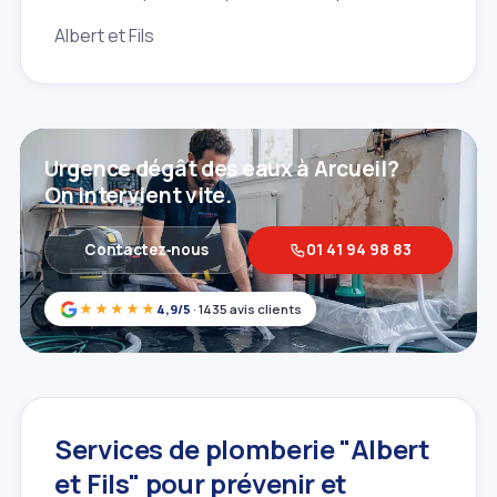
Albert et Fils
Urgence dégât des eaux à Arcueil?
On intervient vite.
Contactez‑nous
01 41 94 98 83
★★★★★
4,9/5
· 1435 avis clients
Services de plomberie "Albert
et Fils" pour prévenir et