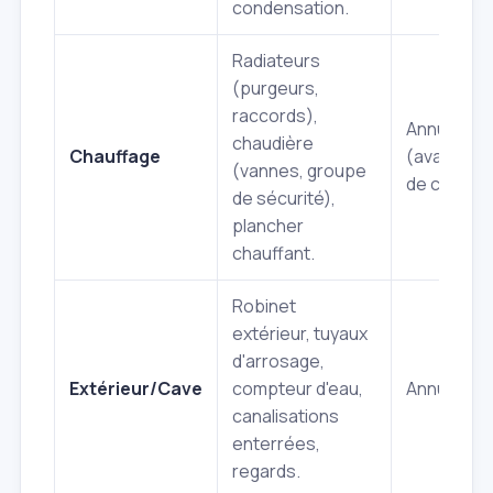
condensation.
Radiateurs
(purgeurs,
raccords),
Annuellem
chaudière
Chauffage
(avant la 
(vannes, groupe
de chauffe
de sécurité),
plancher
chauffant.
Robinet
extérieur, tuyaux
d'arrosage,
Extérieur/Cave
compteur d'eau,
Annuellem
canalisations
enterrées,
regards.