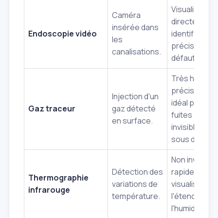
Visualisation
Caméra
directe,
insérée dans
Endoscopie vidéo
identification
les
précise des
canalisations.
défauts.
Très haute
précision,
Injection d'un
idéal pour
Gaz traceur
gaz détecté
fuites
en surface.
invisibles,
sous dalles.
Non invasive,
Détection des
rapide,
Thermographie
variations de
visualise
infrarouge
température.
l'étendue de
l'humidité.