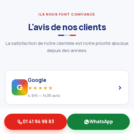
ILS NOUS FONT CONFIANCE
L'avis de nos clients
La satisfaction de notre clientèle est notre priorité absolue
depuis des années.
Google
›
G
★★★★★
4,9/5 — 1435 avis
Trustpilot
01 41 94 98 83
WhatsApp
›
★
★★★★★
Avis clients vérifiés