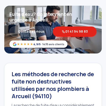
Fuite d'eau? On intervient en
urgence à Arcueil.
Contactez‑nous
01 41 94 98 83
★★★★★
4,9/5
· 1435 avis clients
Les méthodes de recherche de
fuite non destructives
utilisées par nos plombiers à
Arcueil (94110)
La recherche de fuite d'eau a considérablement