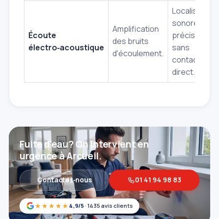
Localisation
sonore
Amplification
Écoute
précise,
des bruits
électro‑acoustique
sans
d'écoulement.
contact
direct.
Fuite d'eau? On intervient en
urgence à Arcueil.
Contactez‑nous
01 41 94 98 83
★★★★★
4,9/5
· 1435 avis clients