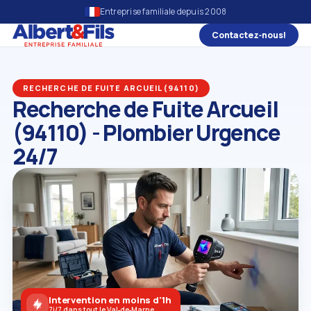
Entreprise familiale depuis 2008
Contactez‑nous!
RECHERCHE DE FUITE ARCUEIL (94110)
Recherche de Fuite Arcueil
(94110) - Plombier Urgence
24/7
Intervention en moins d'1h
7j/7 dans tout le Val‑de‑Marne