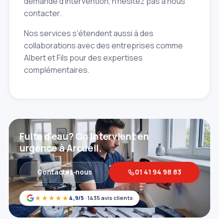
demande d'intervention, n'hésitez pas à nous
contacter.
Nos services s'étendent aussi à des
collaborations avec des entreprises comme
Albert et Fils pour des expertises
complémentaires.
Fuite d'eau? On intervient en
urgence à Arcueil.
Contactez‑nous
01 41 94 98 83
★★★★★
4,9/5
· 1435 avis clients