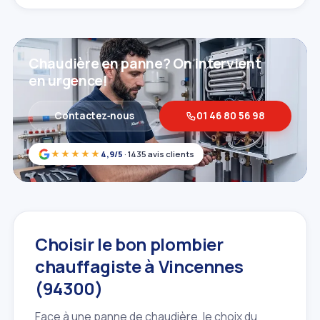
Chaudière en panne? On intervient
en urgence!
Contactez‑nous
01 46 80 56 98
★★★★★
4,9/5
· 1435 avis clients
Choisir le bon plombier
chauffagiste à Vincennes
(94300)
Face à une panne de chaudière, le choix du