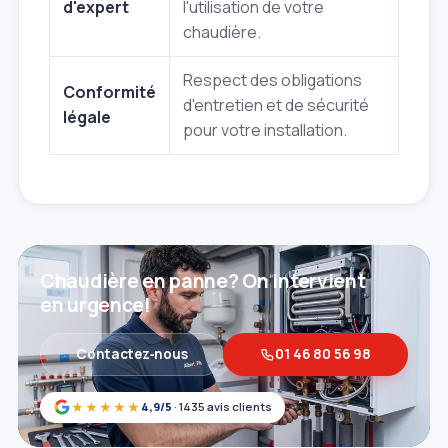
d'expert
l'utilisation de votre
chaudière.
Respect des obligations
Conformité
d'entretien et de sécurité
légale
pour votre installation.
Chaudière en panne? On intervient
en urgence!
Contactez‑nous
01 46 80 56 98
★★★★★
4,9/5
· 1435 avis clients