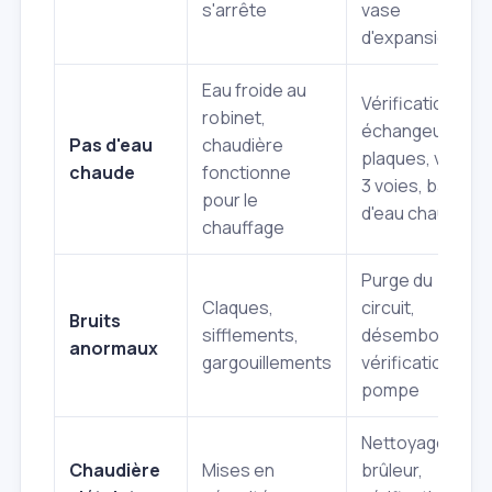
s'arrête
vase
d'expansion
Eau froide au
Vérification
robinet,
échangeur à
Pas d'eau
chaudière
plaques, vanne
chaude
fonctionne
3 voies, ballon
pour le
d'eau chaude
chauffage
Purge du
Claques,
circuit,
Bruits
sifflements,
désembouage,
anormaux
gargouillements
vérification
pompe
Nettoyage
Chaudière
Mises en
brûleur,