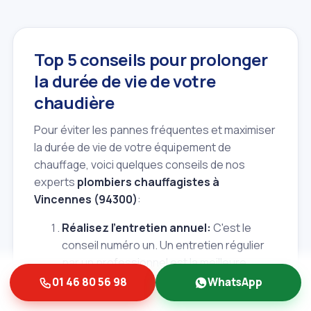
Top 5 conseils pour prolonger
la durée de vie de votre
chaudière
Pour éviter les pannes fréquentes et maximiser
la durée de vie de votre équipement de
chauffage, voici quelques conseils de nos
experts
plombiers chauffagistes à
Vincennes (94300)
:
Réalisez l'entretien annuel:
C'est le
conseil numéro un. Un entretien régulier
par un professionnel est la meilleure
garantie de longévité et de sécurité pour
01 46 80 56 98
WhatsApp
votre chaudière.