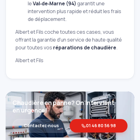
le
Val‑de‑Marne (94)
garantit une
intervention plus rapide et réduit les frais
de déplacement.
Albert et Fils coche toutes ces cases, vous
offrant la garantie d'un service de haute qualité
pour toutes vos
réparations de chaudière
.
Albert et Fils
Chaudière en panne? On intervient
en urgence!
Contactez‑nous
01 46 80 56 98