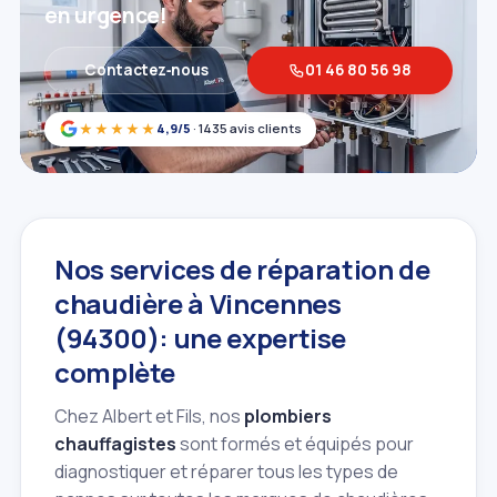
en urgence!
Contactez‑nous
01 46 80 56 98
★★★★★
4,9/5
· 1435 avis clients
Nos services de réparation de
chaudière à Vincennes
(94300): une expertise
complète
Chez Albert et Fils, nos
plombiers
chauffagistes
sont formés et équipés pour
diagnostiquer et réparer tous les types de