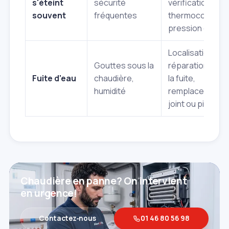
s'éteint
sécurité
vérification
souvent
fréquentes
thermocouple,
pression gaz
Localisation et
Gouttes sous la
réparation de
Fuite d'eau
chaudière,
la fuite,
humidité
remplacement
joint ou pièce
Chaudière en panne? On intervient
en urgence!
Contactez‑nous
01 46 80 56 98