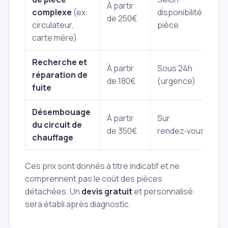
À partir
complexe
(ex:
disponibilité
de 250€
circulateur,
pièce
carte mère)
Recherche et
À partir
Sous 24h
réparation de
de 180€
(urgence)
fuite
Désembouage
À partir
Sur
du circuit de
de 350€
rendez‑vous
chauffage
Ces prix sont donnés à titre indicatif et ne
comprennent pas le coût des pièces
détachées. Un
devis gratuit
et personnalisé
sera établi après diagnostic.