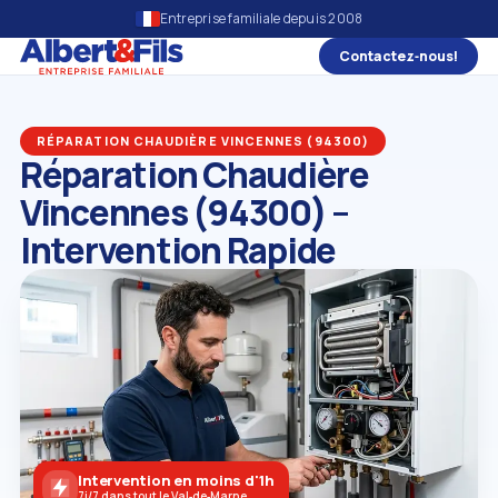
Entreprise familiale depuis 2008
Contactez‑nous!
RÉPARATION CHAUDIÈRE VINCENNES (94300)
Réparation Chaudière
Vincennes (94300) –
Intervention Rapide
Intervention en moins d'1h
7j/7 dans tout le Val‑de‑Marne