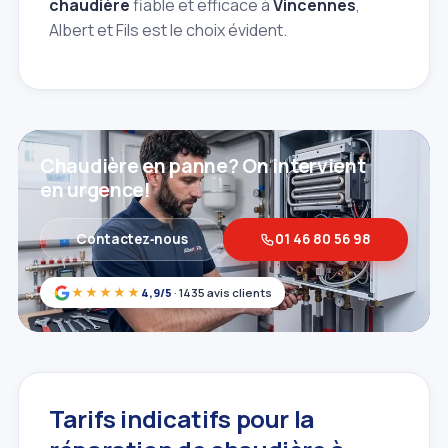
chaudière
fiable et efficace à
Vincennes
,
Albert et Fils est le choix évident.
Chaudière en panne? On intervient
en urgence!
Contactez‑nous
01 46 80 56 98
★★★★★
4,9/5
· 1435 avis clients
Tarifs indicatifs pour la