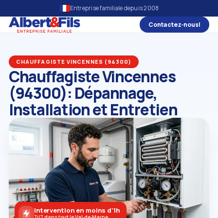
Entreprise familiale depuis 2008
Contactez‑nous!
CHAUFFAGISTE VINCENNES (94300)
Chauffagiste Vincennes
(94300): Dépannage,
Installation et Entretien
Intervention en moins d'1h
7j/7 dans tout le Val‑de‑Marne