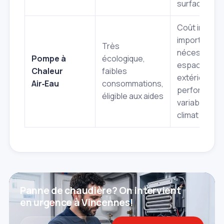
surfaces
Coût initial
important,
Très
nécessite u
Pompe à
écologique,
espace
Chaleur
faibles
extérieur,
Air‑Eau
consommations,
performanc
éligible aux aides
variables se
climat
Panne de chaudière? On intervient
en urgence à Vincennes!