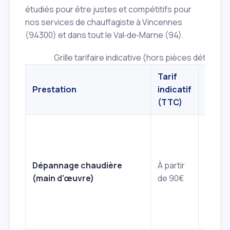
étudiés pour être justes et compétitifs pour
nos services de chauffagiste à Vincennes
(94300) et dans tout le Val‑de‑Marne (94).
Grille tarifaire indicative (hors pièces détaché
Tarif
Prestation
indicatif
Détail
(TTC)
Diagno
panne
reche
Dépannage chaudière
À partir
fuite,
(main d'œuvre)
de 90€
réglag
Hors
dépla
et piè