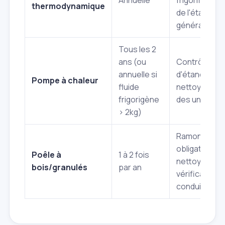
thermodynamique
de l'état
général.
Tous les 2
ans (ou
Contrôle
annuelle si
d'étanchéité,
Pompe à chaleur
fluide
nettoyage
frigorigène
des unités.
> 2kg)
Ramonage
obligatoire,
Poêle à
1 à 2 fois
nettoyage et
bois/granulés
par an
vérification 
conduit.