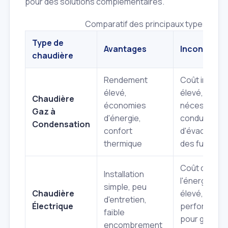
pour des solutions complémentaires.
Comparatif des principaux types de c
Type de
Avantages
Inconvénie
chaudière
Rendement
Coût initial p
élevé,
élevé,
Chaudière
économies
nécessite u
Gaz à
d'énergie,
conduit
Condensation
confort
d'évacuation
thermique
des fumées
Coût de
Installation
l'énergie plu
simple, peu
Chaudière
élevé, moins
d'entretien,
Électrique
performant
faible
pour grande
encombrement