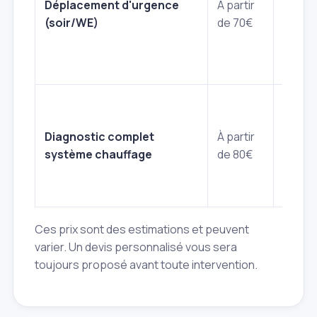
Déplacement d'urgence
À partir
interv
(soir/WE)
de 70€
en de
heure
ouvré
Analy
appro
Diagnostic complet
À partir
de
système chauffage
de 80€
l'instal
consei
d'opti
Ces prix sont des estimations et peuvent
varier. Un devis personnalisé vous sera
toujours proposé avant toute intervention.