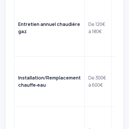
Visite
obliga
netto
Entretien annuel chaudière
De 120€
contrô
gaz
à 180€
sécuri
Attest
fourni
Main 
pour 
Installation/Remplacement
De 300€
d'un 
chauffe‑eau
à 600€
chauf
(hors
fourni
Frais 
dépla
pour