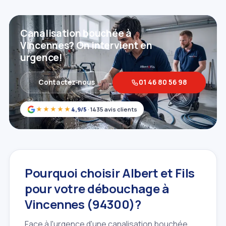
Canalisation bouchée à
Vincennes? On intervient en
urgence!
Contactez‑nous
01 46 80 56 98
★★★★★
4,9/5
· 1435 avis clients
Pourquoi choisir Albert et Fils
pour votre débouchage à
Vincennes (94300)?
Face à l'urgence d'une canalisation bouchée,