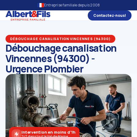
Entreprise familiale depuis 2008
Contactez‑nous!
DÉBOUCHAGE CANALISATION VINCENNES (94300)
Débouchage canalisation
Vincennes (94300) -
Urgence Plombier
Intervention en moins d'1h
7j/7 dans tout le Val‑de‑Marne