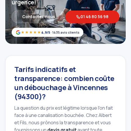
urgence!
Contactez‑nous
01 46 80 56 98
★★★★★
4,9/5
· 1435 avis clients
Tarifs indicatifs et
transparence: combien coûte
un débouchage à Vincennes
(94300)?
La question du prix est légitime lorsque l'on fait
face à une canalisation bouchée. Chez Albert
et Fils, nous prônons la transparence et vous
fournissons un
devis gratuit
avant toute