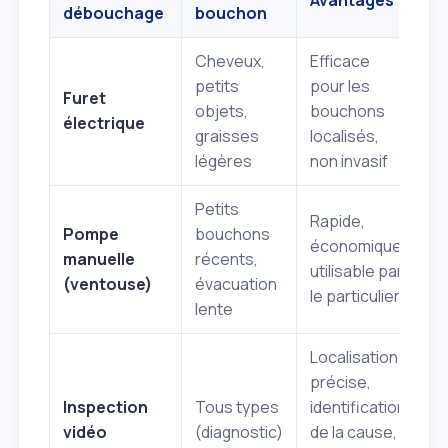
Avantages
I
débouchage
bouchon
Cheveux,
Efficace
P
petits
pour les
Furet
in
objets,
bouchons
électrique
l
graisses
localisés,
t
légères
non invasif
Petits
P
Rapide,
Pompe
bouchons
su
économique,
manuelle
récents,
b
utilisable par
(ventouse)
évacuation
p
le particulier
lente
t
Localisation
précise,
N
Inspection
Tous types
identification
p
vidéo
(diagnostic)
de la cause,
d