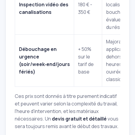
Inspection vidéo des
180 € -
localiser le
canalisations
350 €
bouchon et
évaluer l'état
du réseau.
Majoration
Débouchage en
+ 50%
applicable e
urgence
sur le
dehors des
(soir/week‑end/jours
tarif de
heures
fériés)
base
ouvrées
classiques.
Ces prix sont donnés à titre purement indicatif
et peuvent varier selon la complexité du travail,
l'heure d'intervention, et les matériaux
nécessaires. Un
devis gratuit et détaillé
vous
sera toujours remis avant le début des travaux.