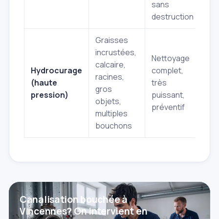
sans
co
destruction
Graisses
incrustées,
Nettoyage
R
calcaire,
Hydrocurage
complet,
é
racines,
(haute
très
sp
gros
pression)
puissant,
in
objets,
préventif
p
multiples
bouchons
Canalisation bouchée à
Vincennes? On intervient en