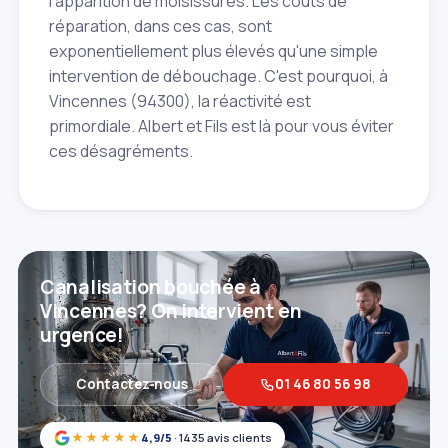
l'apparition de moisissures. Les coûts de
réparation, dans ces cas, sont
exponentiellement plus élevés qu'une simple
intervention de débouchage. C'est pourquoi, à
Vincennes (94300), la réactivité est
primordiale. Albert et Fils est là pour vous éviter
ces désagréments.
Canalisation bouchée à
Vincennes? On intervient en
urgence!
Contactez‑nous
01 46 80 56 98
★★★★★
4,9/5
· 1435 avis clients