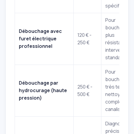
spécifique.
Pour
bouchons
Débouchage avec
120 € -
plus
furet électrique
250 €
résistants,
professionnel
intervention
standard.
Pour
bouchons
Débouchage par
250 € -
très tenaces
hydrocurage (haute
500 €
nettoyage
pression)
complet des
canalisations
Diagnostic
précis pour