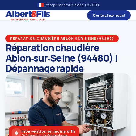
Entreprise familiale depuis 2008
Contactez‑nous!
RÉPARATION CHAUDIÈRE ABLON‑SUR‑SEINE (94480)
Réparation chaudière
Ablon‑sur‑Seine (94480) |
Dépannage rapide
Intervention en moins d'1h
7j/7 dans tout le Val‑de‑Marne