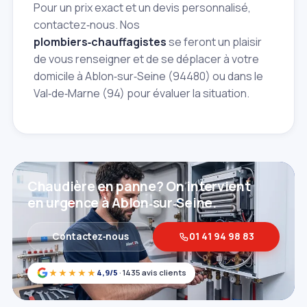
Pour un prix exact et un devis personnalisé,
contactez‑nous. Nos
plombiers‑chauffagistes
se feront un plaisir
de vous renseigner et de se déplacer à votre
domicile à Ablon‑sur‑Seine (94480) ou dans le
Val‑de‑Marne (94) pour évaluer la situation.
Chaudière en panne? On intervient
en urgence à Ablon‑sur‑Seine.
Contactez‑nous
01 41 94 98 83
★★★★★
4,9/5
· 1435 avis clients