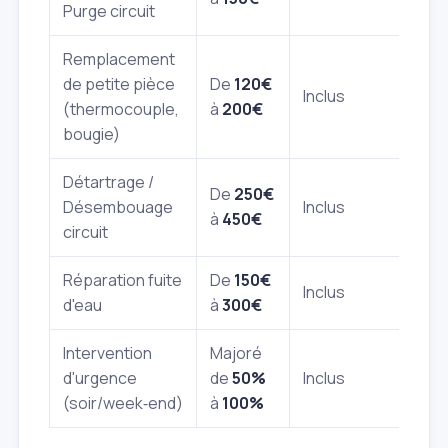
Purge circuit
Remplacement
de petite pièce
De
120€
Inclus
(thermocouple,
à
200€
bougie)
Détartrage /
De
250€
Désembouage
Inclus
à
450€
circuit
Réparation fuite
De
150€
Inclus
d'eau
à
300€
Intervention
Majoré
d'urgence
de
50%
Inclus
(soir/week‑end)
à
100%