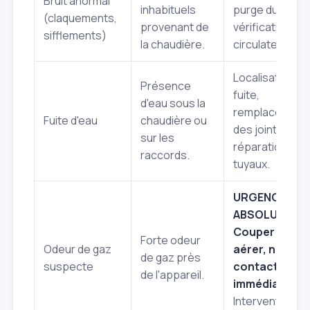
Bruit anormal
inhabituels
purge du circuit
(claquements,
provenant de
vérification du
sifflements)
la chaudière.
circulateur.
Localisation de
Présence
fuite,
d'eau sous la
remplacement
Fuite d'eau
chaudière ou
des joints,
sur les
réparation des
raccords.
tuyaux.
URGENCE
ABSOLUE:
Couper le gaz
Forte odeur
Odeur de gaz
aérer, nous
de gaz près
suspecte
contacter
de l'appareil.
immédiatemen
Intervention