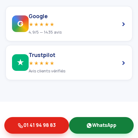
Google
›
G
★★★★★
4,9/5 — 1435 avis
Trustpilot
›
★
★★★★★
Avis clients vérifiés
NOTRE ENTREPRISE
01 41 94 98 83
WhatsApp
Albert et Fils, au service du