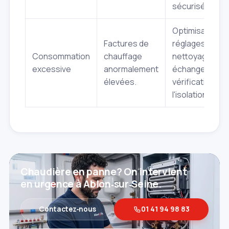
sécurisée.
Optimisation d
Factures de
réglages,
Consommation
chauffage
nettoyage des
excessive
anormalement
échangeurs,
élevées.
vérification de
l'isolation.
Chaudière en panne? On intervient
en urgence à Ablon‑sur‑Seine.
Contactez‑nous
01 41 94 98 83