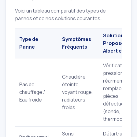
Voici un tableau comparatif des types de
pannes et de nos solutions courantes:
Solution
Type de
Symptômes
Proposée par
Panne
Fréquents
Albert et Fils
Vérification
pression,
Chaudière
réarmement,
Pas de
éteinte,
remplacement
chauffage /
voyant rouge,
pièces
Eau froide
radiateurs
défectueuses
froids.
(sonde,
thermocouple)
Sons
Détartrage,