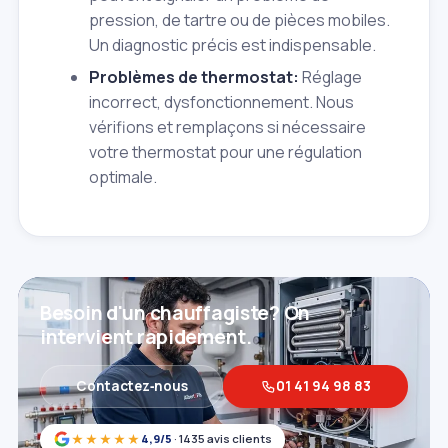
pression, de tartre ou de pièces mobiles.
Un diagnostic précis est indispensable.
Problèmes de thermostat:
Réglage
incorrect, dysfonctionnement. Nous
vérifions et remplaçons si nécessaire
votre thermostat pour une régulation
optimale.
Besoin d'un chauffagiste? On
intervient rapidement.
Contactez‑nous
01 41 94 98 83
★★★★★
4,9/5
· 1435 avis clients