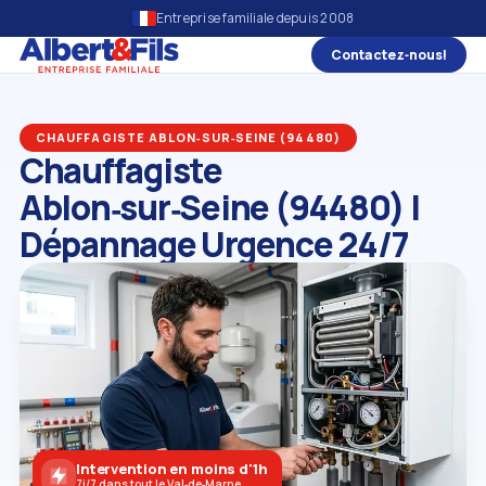
Entreprise familiale depuis 2008
Contactez‑nous!
CHAUFFAGISTE ABLON‑SUR‑SEINE (94480)
Chauffagiste
Ablon‑sur‑Seine (94480) |
Dépannage Urgence 24/7
Intervention en moins d'1h
7j/7 dans tout le Val‑de‑Marne