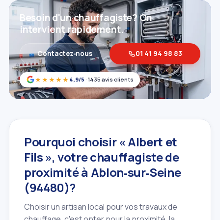
Besoin d'un chauffagiste? On
intervient rapidement.
Contactez‑nous
01 41 94 98 83
★★★★★
4,9/5
· 1435 avis clients
Pourquoi choisir « Albert et
Fils », votre chauffagiste de
proximité à Ablon‑sur‑Seine
(94480)?
Choisir un artisan local pour vos travaux de
chauffage, c'est opter pour la proximité, la