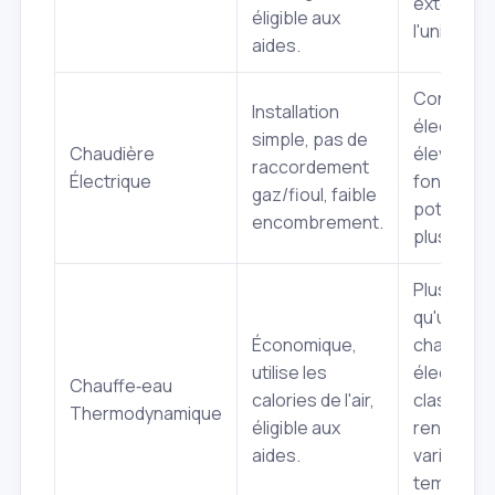
extérieur
éligible aux
l'unité.
aides.
Consomm
Installation
électriqu
simple, pas de
Chaudière
élevée, c
raccordement
Électrique
fonction
gaz/fioul, faible
potentiel
encombrement.
plus cher.
Plus volu
qu'un
Économique,
chauffe‑e
utilise les
électriqu
Chauffe‑eau
calories de l'air,
classique,
Thermodynamique
éligible aux
rendemen
aides.
variable s
températ