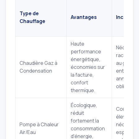
Type de
Avantages
Inconvén
Chauffage
Haute
Nécessite
performance
raccorde
énergétique,
Chaudière Gaz à
au gaz de v
économies sur
Condensation
entretien
la facture,
annuel
confort
obligatoir
thermique.
Écologique,
Coût initia
réduit
élevé,
fortement la
Pompe à Chaleur
nécessite
consommation
Air/Eau
espace
d'énergie,