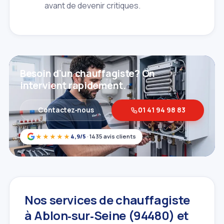
avant de devenir critiques.
Besoin d'un chauffagiste? On
intervient rapidement.
Contactez‑nous
01 41 94 98 83
★★★★★
4,9/5
· 1435 avis clients
Nos services de chauffagiste
à Ablon‑sur‑Seine (94480) et