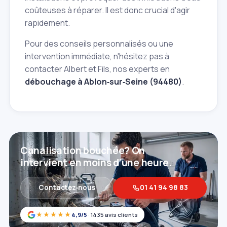
coûteuses à réparer. Il est donc crucial d'agir
rapidement.
Pour des conseils personnalisés ou une
intervention immédiate, n'hésitez pas à
contacter Albert et Fils, nos experts en
débouchage à Ablon‑sur‑Seine (94480)
.
Canalisation bouchée? On
intervient en moins d'une heure.
Contactez‑nous
01 41 94 98 83
★★★★★
4,9/5
· 1435 avis clients