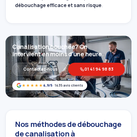
débouchage efficace et sans risque
.
Canalisation bouchée? On
intervient en moins d'une heure.
Contactez‑nous
01 41 94 98 83
★★★★★
4,9/5
· 1435 avis clients
Nos méthodes de débouchage
de canalisation à