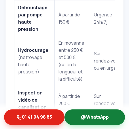
Débouchage
par pompe
À partir de
Urgence
haute
150 €
24h/7j.
pression
En moyenne
Hydrocurage
entre 250 €
Sur
(nettoyage
et 500 €
rendez‑vous
haute
(selon la
ou en urgence.
pression)
longueur et
la difficulté)
Inspection
À partir de
Sur
vidéo de
200 €
rendez‑vous.
canalisation
01 41 94 98 83
WhatsApp
Variable,
Déplacement
souvent