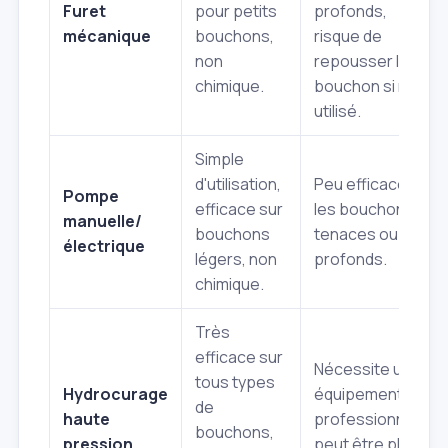
Furet
pour petits
profonds,
mécanique
bouchons,
risque de
non
repousser le
chimique.
bouchon si mal
utilisé.
Simple
d'utilisation,
Peu efficace sur
Pompe
efficace sur
les bouchons
manuelle/
bouchons
tenaces ou
électrique
légers, non
profonds.
chimique.
Très
efficace sur
Nécessite un
tous types
Hydrocurage
équipement
de
haute
professionnel,
bouchons,
pression
peut être plus