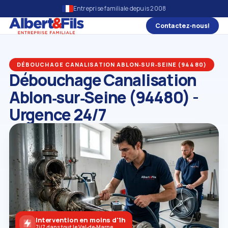
Entreprise familiale depuis 2008
Contactez‑nous!
DÉBOUCHAGE CANALISATION ABLON‑SUR‑SEINE (94480)
Débouchage Canalisation
Ablon‑sur‑Seine (94480) -
Urgence 24/7
Intervention en moins d'1h
7j/7 dans tout le Val‑de‑Marne