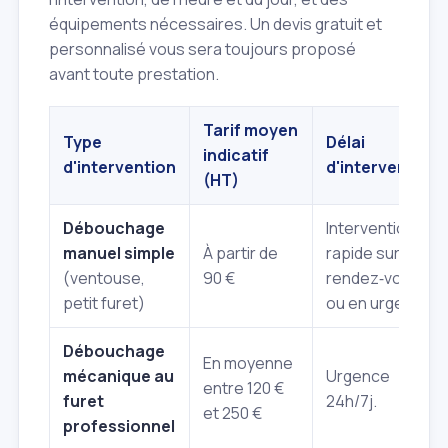
équipements nécessaires. Un devis gratuit et
personnalisé vous sera toujours proposé
avant toute prestation.
Tarif moyen
Type
Délai
indicatif
d'intervention
d'intervention
(HT)
Débouchage
Intervention
manuel simple
À partir de
rapide sur
(ventouse,
90 €
rendez‑vous
petit furet)
ou en urgence.
Débouchage
En moyenne
mécanique au
Urgence
entre 120 €
furet
24h/7j.
et 250 €
professionnel