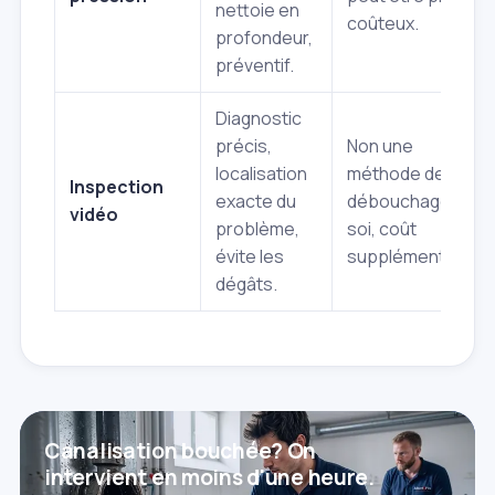
nettoie en
coûteux.
profondeur,
préventif.
Diagnostic
précis,
Non une
localisation
méthode de
Inspection
exacte du
débouchage en
vidéo
problème,
soi, coût
évite les
supplémentaire.
dégâts.
Canalisation bouchée? On
intervient en moins d'une heure.