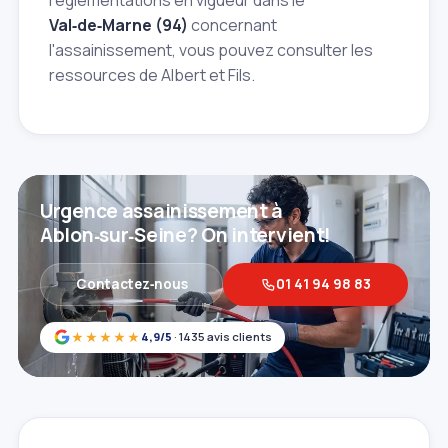
réglementations en vigueur dans le
Val‑de‑Marne (94)
concernant
l'assainissement, vous pouvez consulter les
ressources de Albert et Fils.
Urgence assainissement à
Ablon‑sur‑Seine? On intervient!
Contactez‑nous
01 41 94 98 83
★★★★★
4,9/5
· 1435 avis clients