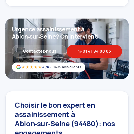
Urgence assainissement à
Ablon‑sur‑Seine? On intervient!
Contactez‑nous
01 41 94 98 83
★★★★★
4,9/5
· 1435 avis clients
Choisir le bon expert en
assainissement à
Ablon‑sur‑Seine (94480): nos
engagements