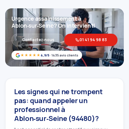
Urgence assainissement à
Ablon‑sur‑Seine? On intervient!
Contactez‑nous
01 41 94 98 83
★★★★★
4,9/5
· 1435 avis clients
Les signes qui ne trompent
pas: quand appeler un
professionnel à
Ablon‑sur‑Seine (94480)?