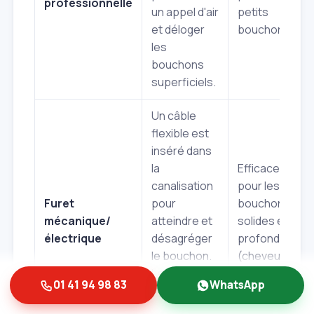
professionnelle
un appel d'air
petits
et déloger
bouchons.
les
bouchons
superficiels.
Un câble
flexible est
inséré dans
la
Efficace
canalisation
pour les
Furet
pour
bouchons
mécanique/
atteindre et
solides et
électrique
désagréger
profonds
le bouchon.
(cheveux,
Le furet
résidus).
01 41 94 98 83
WhatsApp
électrique
est