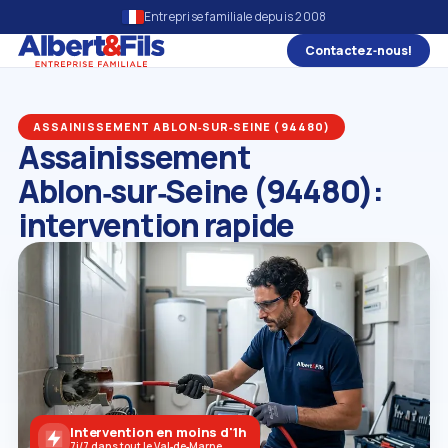
Entreprise familiale depuis 2008
Contactez‑nous!
ASSAINISSEMENT ABLON‑SUR‑SEINE (94480)
Assainissement
Ablon‑sur‑Seine (94480):
intervention rapide
Intervention en moins d'1h
7j/7 dans tout le Val‑de‑Marne