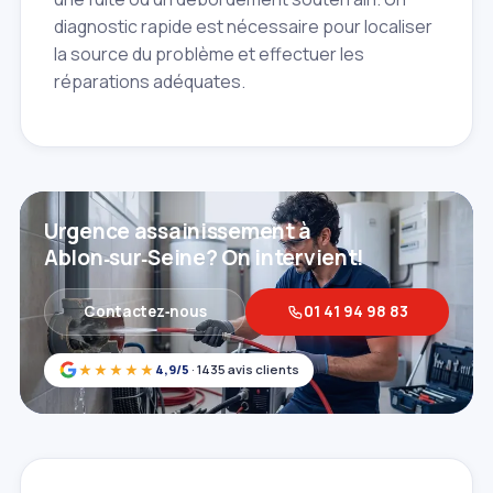
diagnostic rapide est nécessaire pour localiser
la source du problème et effectuer les
réparations adéquates.
Urgence assainissement à
Ablon‑sur‑Seine? On intervient!
Contactez‑nous
01 41 94 98 83
★★★★★
4,9/5
· 1435 avis clients