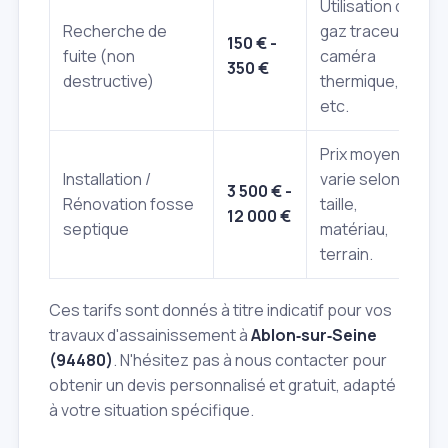
Utilisation de
Recherche de
gaz traceur,
150 € -
fuite (non
caméra
350 €
destructive)
thermique,
etc.
Prix moyen,
Installation /
varie selon
3 500 € -
Rénovation fosse
taille,
12 000 €
septique
matériau,
terrain.
Ces tarifs sont donnés à titre indicatif pour vos
travaux d'assainissement à
Ablon‑sur‑Seine
(94480)
. N'hésitez pas à nous contacter pour
obtenir un devis personnalisé et gratuit, adapté
à votre situation spécifique.