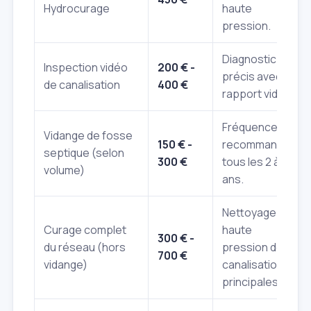
Hydrocurage
haute
pression.
Diagnostic
Inspection vidéo
200 € -
précis avec
de canalisation
400 €
rapport vidéo.
Fréquence
Vidange de fosse
150 € -
recommandée
septique (selon
300 €
tous les 2 à 4
volume)
ans.
Nettoyage
Curage complet
haute
300 € -
du réseau (hors
pression des
700 €
vidange)
canalisations
principales.