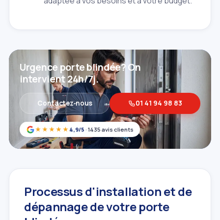
adaptée à vos besoins et à votre budget.
Urgence porte blindée? On
intervient 24h/7j.
Contactez‑nous
01 41 94 98 83
★★★★★
4,9/5
· 1435 avis clients
Processus d'installation et de
dépannage de votre porte