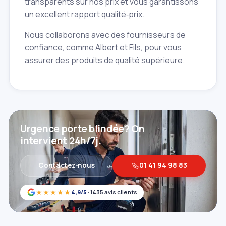
transparents sur nos prix et vous garantissons
un excellent rapport qualité‑prix.
Nous collaborons avec des fournisseurs de
confiance, comme Albert et Fils, pour vous
assurer des produits de qualité supérieure.
Urgence porte blindée? On
intervient 24h/7j.
Contactez‑nous
01 41 94 98 83
★★★★★
4,9/5
· 1435 avis clients