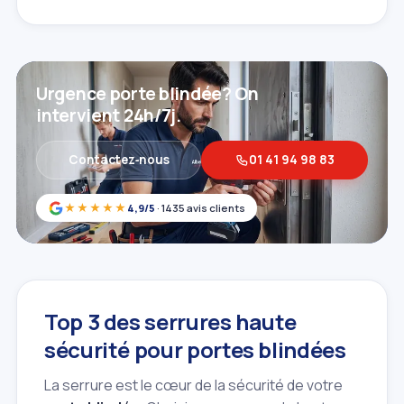
Urgence porte blindée? On
intervient 24h/7j.
Contactez‑nous
01 41 94 98 83
★★★★★
4,9/5
· 1435 avis clients
Top 3 des serrures haute
sécurité pour portes blindées
La serrure est le cœur de la sécurité de votre