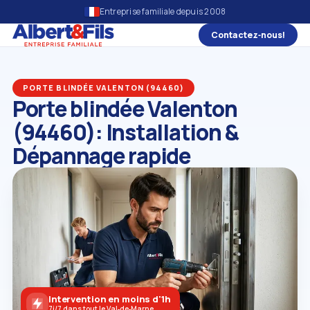
Entreprise familiale depuis 2008
Contactez‑nous!
PORTE BLINDÉE VALENTON (94460)
Porte blindée Valenton
(94460): Installation &
Dépannage rapide
Intervention en moins d'1h
7j/7 dans tout le Val‑de‑Marne