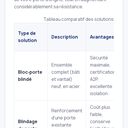
considérablement sa résistance.
Tableau comparatif des solutions de bli
Type de
Description
Avantages
I
solution
Sécurité
Ensemble
maximale,
C
Bloc‑porte
complet (bâti
certification
él
blindé
et vantail)
A2P,
r
neuf, en acier.
excellente
c
isolation.
Coût plus
Renforcement
faible,
M
d'une porte
Blindage
conserve
p
existante