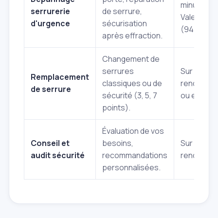
minutes à
serrurerie
de serrure,
Valenton
d'urgence
sécurisation
(94460).
après effraction.
Changement de
serrures
Sur
Remplacement
classiques ou de
rendez‑vo
de serrure
sécurité (3, 5, 7
ou en urg
points).
Évaluation de vos
Conseil et
besoins,
Sur
audit sécurité
recommandations
rendez‑vo
personnalisées.