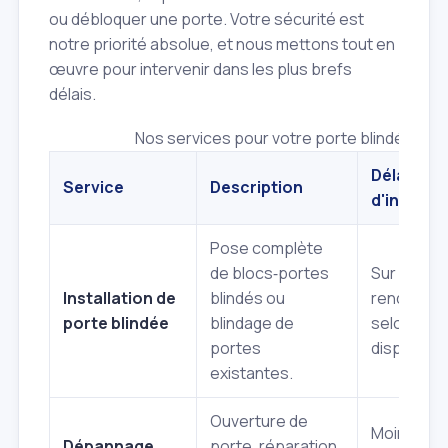
ou débloquer une porte. Votre sécurité est
notre priorité absolue, et nous mettons tout en
œuvre pour intervenir dans les plus brefs
délais.
Nos services pour votre porte blindée à V
Délai
Service
Description
d'interve
Pose complète
de blocs‑portes
Sur
Installation de
blindés ou
rendez‑vo
porte blindée
blindage de
selon
portes
disponibili
existantes.
Ouverture de
Moins de 
Dépannage
porte, réparation