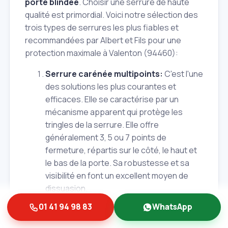
porte blindée
. Choisir une serrure de haute
qualité est primordial. Voici notre sélection des
trois types de serrures les plus fiables et
recommandées par Albert et Fils pour une
protection maximale à Valenton (94460):
Serrure carénée multipoints:
C'est l'une
des solutions les plus courantes et
efficaces. Elle se caractérise par un
mécanisme apparent qui protège les
tringles de la serrure. Elle offre
généralement 3, 5 ou 7 points de
fermeture, répartis sur le côté, le haut et
le bas de la porte. Sa robustesse et sa
visibilité en font un excellent moyen de
dissuasion.
Serrure encastrée multipoints:
Plus
01 41 94 98 83
WhatsApp
discrète que la serrure carénée, son