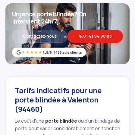
Urgence porte blindée? On
intervient 24h/7j.
Contactez‑nous
01 41 94 98 83
★★★★★
4,9/5
· 1435 avis clients
Tarifs indicatifs pour une
porte blindée à Valenton
(94460)
Le coût d'une
porte blindée
ou d'un blindage de
porte peut varier considérablement en fonction