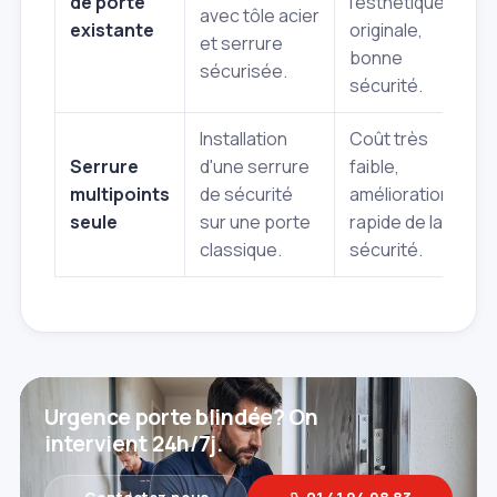
de porte
l'esthétique
q
avec tôle acier
existante
originale,
b
et serrure
bonne
ne
sécurisée.
sécurité.
Installation
Coût très
Serrure
d'une serrure
faible,
L
multipoints
de sécurité
amélioration
v
seule
sur une porte
rapide de la
d
classique.
sécurité.
Urgence porte blindée? On
intervient 24h/7j.