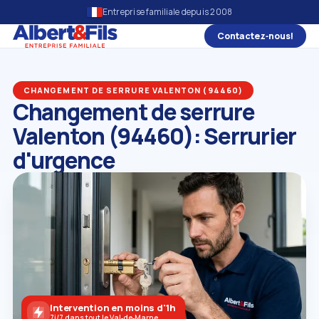
Entreprise familiale depuis 2008
Contactez‑nous!
CHANGEMENT DE SERRURE VALENTON (94460)
Changement de serrure
Valenton (94460): Serrurier
d'urgence
Intervention en moins d'1h
7j/7 dans tout le Val‑de‑Marne