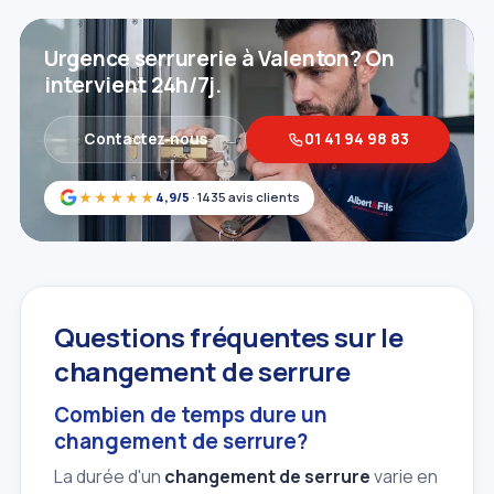
Urgence serrurerie à Valenton? On
intervient 24h/7j.
Contactez‑nous
01 41 94 98 83
★★★★★
4,9/5
· 1435 avis clients
Questions fréquentes sur le
changement de serrure
Combien de temps dure un
changement de serrure?
La durée d'un
changement de serrure
varie en