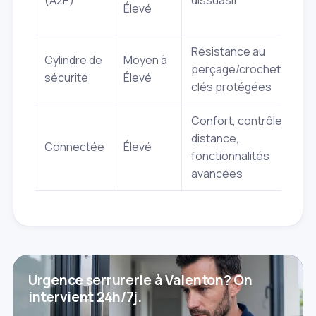
(A2P)
dissuasif
Élevé
Résistance au
Cylindre de
Moyen à
perçage/crochetage,
sécurité
Élevé
clés protégées
Confort, contrôle à
distance,
Connectée
Élevé
fonctionnalités
avancées
Urgence serrurerie à Valenton? On
intervient 24h/7j.