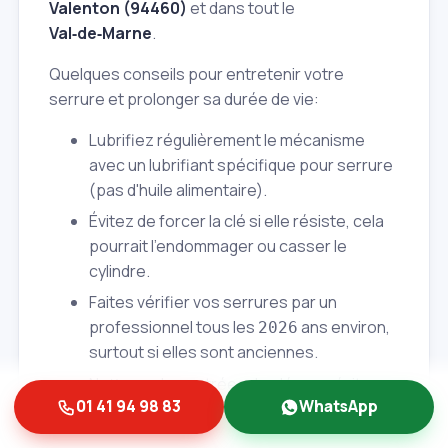
Valenton (94460)
et dans tout le
Val‑de‑Marne
.
Quelques conseils pour entretenir votre
serrure et prolonger sa durée de vie:
Lubrifiez régulièrement le mécanisme
avec un lubrifiant spécifique pour serrure
(pas d'huile alimentaire).
Évitez de forcer la clé si elle résiste, cela
pourrait l'endommager ou casser le
cylindre.
Faites vérifier vos serrures par un
professionnel tous les
ans environ,
2026
surtout si elles sont anciennes.
Nettoyez les entrées de clé pour éviter
01 41 94 98 83
WhatsApp
l'accumulation de saleté.