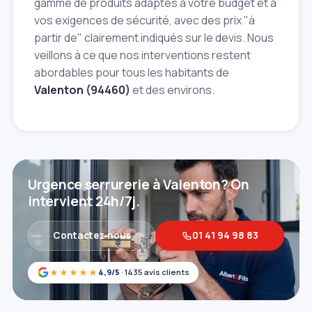
gamme de produits adaptés à votre budget et à
vos exigences de sécurité, avec des prix "à
partir de" clairement indiqués sur le devis. Nous
veillons à ce que nos interventions restent
abordables pour tous les habitants de
Valenton (94460)
et des environs.
Urgence serrurerie à Valenton? On
intervient 24h/7j.
Contactez‑nous
01 41 94 98 83
★★★★★
4,9/5
· 1435 avis clients