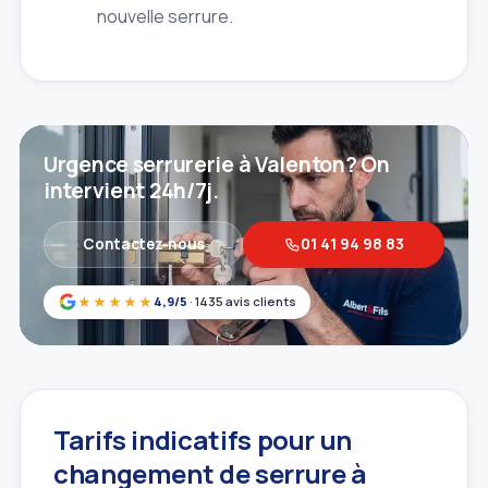
nouvelle serrure.
Urgence serrurerie à Valenton? On
intervient 24h/7j.
Contactez‑nous
01 41 94 98 83
★★★★★
4,9/5
· 1435 avis clients
Tarifs indicatifs pour un
changement de serrure à