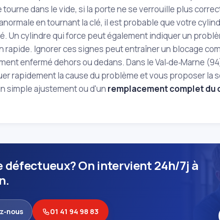
lle tourne dans le vide, si la porte ne se verrouille plus co
anormale en tournant la clé, il est probable que votre cylindr
 Un cylindre qui force peut également indiquer un problè
n rapide. Ignorer ces signes peut entraîner un blocage comp
ement enfermé dehors ou dedans. Dans le Val‑de‑Marne (94
er rapidement la cause du problème et vous proposer la sol
un simple ajustement ou d'un
remplacement complet du c
e défectueux? On intervient 24h/7j à
n.
z‑nous
01 41 94 98 83