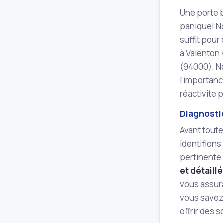
Une porte b
panique! N
suffit pour
à Valenton 
(94000). No
l'importanc
réactivité 
Diagnostic
Avant toute
identifions
pertinente 
et détaillé
vous assura
vous savez
offrir des 