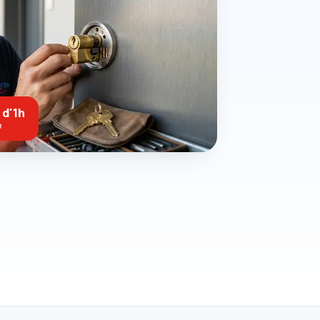
 d'1h
e