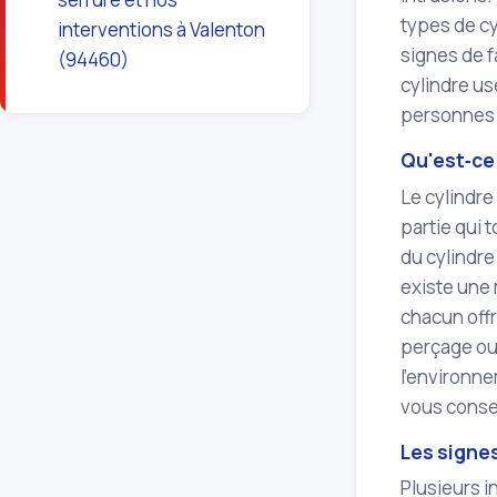
types de cy
interventions à Valenton
signes de f
(94460)
cylindre u
personnes 
Qu'est‑ce 
Le cylindre 
partie qui t
du cylindre
existe une 
chacun offr
perçage ou 
l'environne
vous consei
Les signe
Plusieurs in