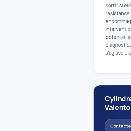
sortir, si e
résistance 
endommagé.
interventio
potentiell
diagnostiqu
s'agisse d'
Cylindr
Valento
Contacte