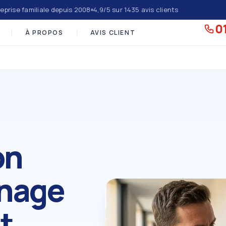
eprise familiale depuis 2008
4,9/5 sur 1435 avis clients
01
À PROPOS
AVIS CLIENT
on
nage
t