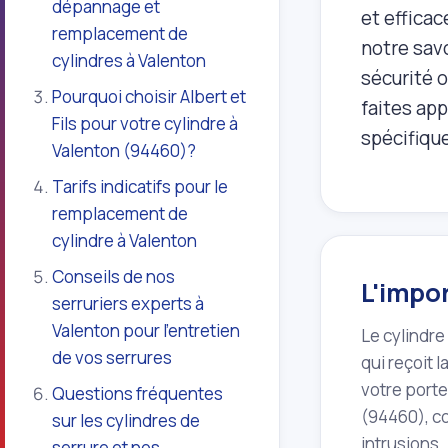
dépannage et
et effica
remplacement de
notre savo
cylindres à Valenton
sécurité 
Pourquoi choisir Albert et
faites app
Fils pour votre cylindre à
spécifiqu
Valenton (94460)?
Tarifs indicatifs pour le
remplacement de
cylindre à Valenton
Conseils de nos
L'impor
serruriers experts à
Valenton pour l'entretien
Le cylindre
de vos serrures
qui reçoit 
votre porte
Questions fréquentes
(94460), co
sur les cylindres de
intrusions.
serrure et nos