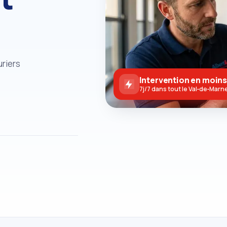
riers
Intervention en moins
7j/7 dans tout le Val‑de‑Marn