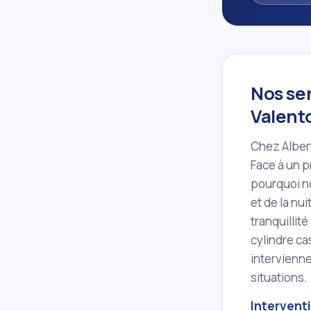
Nos se
Valent
Chez Albert
Face à un 
pourquoi n
et de la nui
tranquillité
cylindre ca
intervienne
situations.
Intervent