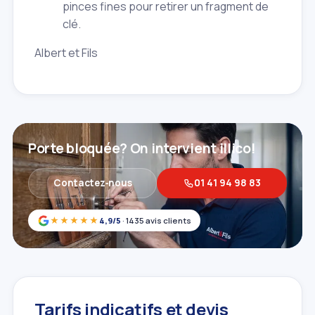
pinces fines pour retirer un fragment de
clé.
Albert et Fils
Porte bloquée? On intervient illico!
Contactez‑nous
01 41 94 98 83
★★★★★
4,9/5
· 1435 avis clients
Tarifs indicatifs et devis