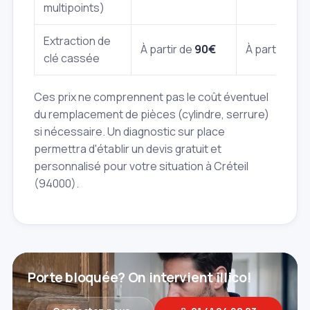
multipoints)
Extraction de
À partir de
90€
À partir de
1
clé cassée
Ces prix ne comprennent pas le coût éventuel
du remplacement de pièces (cylindre, serrure)
si nécessaire. Un diagnostic sur place
permettra d'établir un devis gratuit et
personnalisé pour votre situation à Créteil
(94000).
Porte bloquée? On intervient illico!