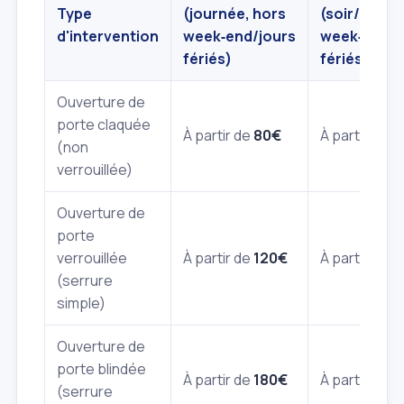
Type
(journée, hors
(soir/nuit,
d'intervention
week‑end/jours
week‑end/j
fériés)
fériés)
Ouverture de
porte claquée
À partir de
80€
À partir de
1
(non
verrouillée)
Ouverture de
porte
verrouillée
À partir de
120€
À partir de
1
(serrure
simple)
Ouverture de
porte blindée
À partir de
180€
À partir de
2
(serrure