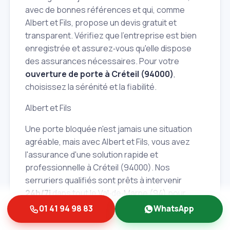
avec de bonnes références et qui, comme
Albert et Fils, propose un devis gratuit et
transparent. Vérifiez que l'entreprise est bien
enregistrée et assurez‑vous qu'elle dispose
des assurances nécessaires. Pour votre
ouverture de porte à Créteil (94000)
,
choisissez la sérénité et la fiabilité.
Albert et Fils
Une porte bloquée n'est jamais une situation
agréable, mais avec Albert et Fils, vous avez
l'assurance d'une solution rapide et
professionnelle à Créteil (94000). Nos
serruriers qualifiés sont prêts à intervenir
24h/7j
dans tout le Val‑de‑Marne (94) pour
vous dépanner avec efficacité et
01 41 94 98 83
WhatsApp
transparence. Que ce soit pour une porte