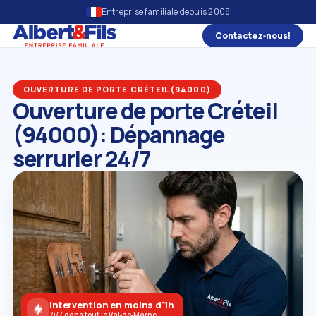
Entreprise familiale depuis 2008
Contactez‑nous!
OUVERTURE DE PORTE CRÉTEIL (94000)
Ouverture de porte Créteil
(94000): Dépannage
serrurier 24/7
Intervention en moins d'1h
7j/7 dans tout le Val‑de‑Marne