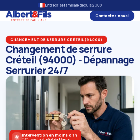
Entreprise familiale depuis 2008
Contactez‑nous!
CHANGEMENT DE SERRURE CRÉTEIL (94000)
Changement de serrure
Créteil (94000) - Dépannage
Serrurier 24/7
Intervention en moins d'1h
7j/7 dans tout le Val‑de‑Marne