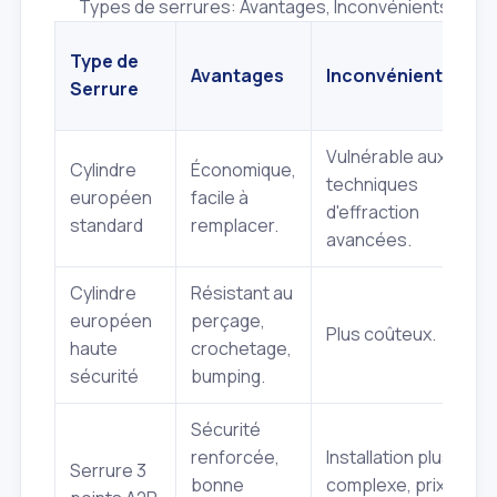
Types de serrures: Avantages, Inconvénients et Séc
Type de
Avantages
Inconvénients
Serrure
Vulnérable aux
Cylindre
Économique,
techniques
européen
facile à
d'effraction
standard
remplacer.
avancées.
Cylindre
Résistant au
européen
perçage,
Plus coûteux.
haute
crochetage,
sécurité
bumping.
Sécurité
renforcée,
Installation plus
Serrure 3
bonne
complexe, prix plus