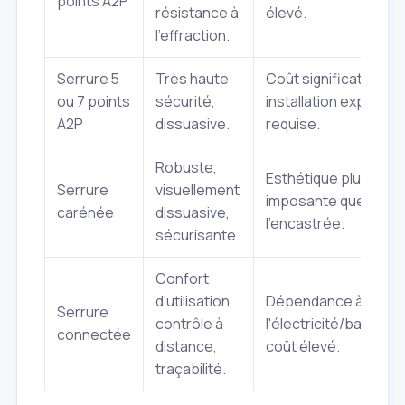
points A2P
résistance à
élevé.
l'effraction.
Serrure 5
Très haute
Coût significatif,
ou 7 points
sécurité,
installation experte
A2P
dissuasive.
requise.
Robuste,
Esthétique plus
Serrure
visuellement
imposante que
carénée
dissuasive,
l'encastrée.
sécurisante.
Confort
d'utilisation,
Dépendance à
Serrure
contrôle à
l'électricité/batterie,
connectée
distance,
coût élevé.
traçabilité.