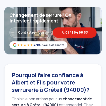
Changement de serrure? On
intervient rapidement.
Contactez‑nous
01 41 94 98 83
★★★★★
4,9/5
· 1435 avis clients
Pourquoi faire confiance à
Albert et Fils pour votre
serrurerie à Créteil (94000)?
Choisir le bon artisan pour un
changement de
serrure à Créteil (94000)
est essentiel. Chez