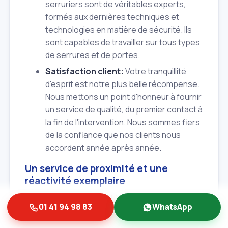
serruriers sont de véritables experts,
formés aux dernières techniques et
technologies en matière de sécurité. Ils
sont capables de travailler sur tous types
de serrures et de portes.
Satisfaction client:
Votre tranquillité
d'esprit est notre plus belle récompense.
Nous mettons un point d'honneur à fournir
un service de qualité, du premier contact à
la fin de l'intervention. Nous sommes fiers
de la confiance que nos clients nous
accordent année après année.
Un service de proximité et une
réactivité exemplaire
En tant qu'artisans locaux, nous connaissons
01 41 94 98 83
WhatsApp
parfaitement Créteil (94000) et les spécificités
du Val‑de‑Marne. Cette proximité nous permet