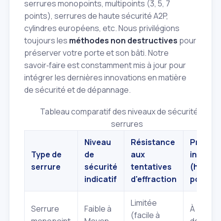
serrures monopoints, multipoints (3, 5, 7
points), serrures de haute sécurité A2P,
cylindres européens, etc. Nous privilégions
toujours les
méthodes non destructives
pour
préserver votre porte et son bâti. Notre
savoir‑faire est constamment mis à jour pour
intégrer les dernières innovations en matière
de sécurité et de dépannage.
Tableau comparatif des niveaux de sécurité des
serrures
Niveau
Résistance
Prix
Type de
de
aux
indicati
serrure
sécurité
tentatives
(hors
indicatif
d'effraction
pose)
Limitée
Serrure
Faible à
À partir
(facile à
monopoint
Moyen
de
80€