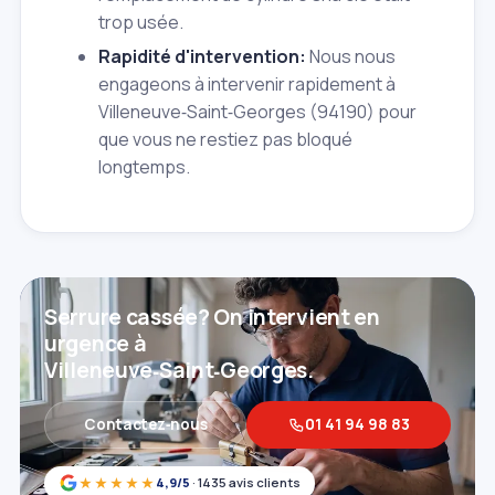
trop usée.
Rapidité d'intervention:
Nous nous
engageons à intervenir rapidement à
Villeneuve‑Saint‑Georges (94190) pour
que vous ne restiez pas bloqué
longtemps.
Serrure cassée? On intervient en
urgence à
Villeneuve‑Saint‑Georges.
Contactez‑nous
01 41 94 98 83
★★★★★
4,9/5
· 1435 avis clients