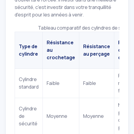
sécurité, c'est investir dans votre tranquillité
d'esprit pour les années à venir.
Tableau comparatif des cylindres de serrure 
Résistance
Protec
Type de
Résistance
au
contre
cylindre
au perçage
crochetage
copie 
Faible 
Cylindre
Faible
Faible
reprod
standard
facile
Moyenn
Cylindre
protég
de
Moyenne
Moyenne
carte 
sécurité
propri