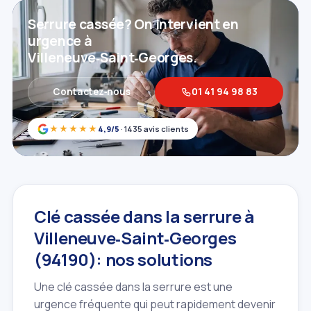
Serrure cassée? On intervient en
urgence à
Villeneuve‑Saint‑Georges.
Contactez‑nous
01 41 94 98 83
★★★★★
4,9/5
· 1435 avis clients
Clé cassée dans la serrure à
Villeneuve‑Saint‑Georges
(94190): nos solutions
Une clé cassée dans la serrure est une
urgence fréquente qui peut rapidement devenir