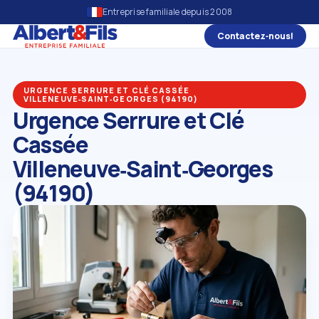
Entreprise familiale depuis 2008
Contactez‑nous!
URGENCE SERRURE ET CLÉ CASSÉE
VILLENEUVE‑SAINT‑GEORGES (94190)
Urgence Serrure et Clé
Cassée
Villeneuve‑Saint‑Georges
(94190)