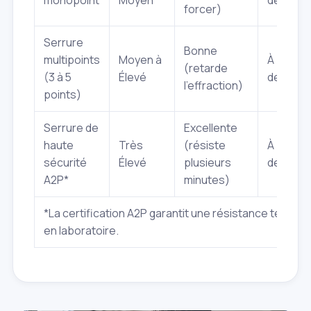
forcer)
Serrure
Bonne
multipoints
Moyen à
À partir
(retarde
(3 à 5
Élevé
de
250€
l'effraction)
points)
Serrure de
Excellente
haute
Très
(résiste
À partir
sécurité
Élevé
plusieurs
de
400€
A2P*
minutes)
*La certification A2P garantit une résistance testée
en laboratoire.