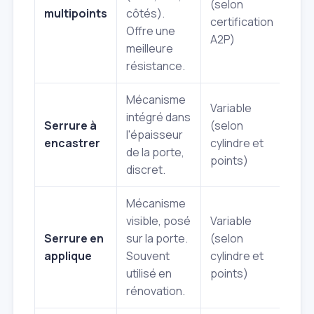
(selon
multipoints
côtés).
prin
certification
Offre une
app
A2P)
meilleure
résistance.
Mécanisme
Variable
intégré dans
Est
Serrure à
(selon
l'épaisseur
por
encastrer
cylindre et
de la porte,
mod
points)
discret.
Mécanisme
visible, posé
Variable
Por
Serrure en
sur la porte.
(selon
anc
applique
Souvent
cylindre et
ren
utilisé en
points)
exis
rénovation.