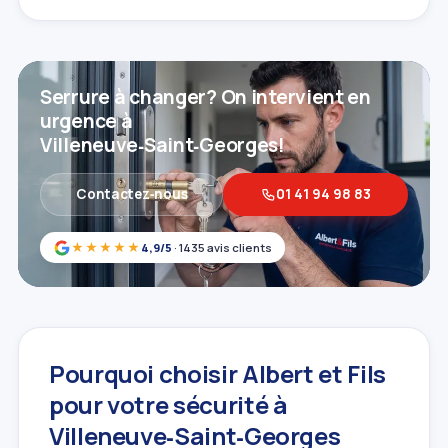
Serrure à changer? On intervient en
urgence à
Villeneuve‑Saint‑Georges!
Contactez‑nous
01 41 94 98 83
★★★★★
4,9/5
· 1435 avis clients
Pourquoi choisir Albert et Fils
pour votre sécurité à
Villeneuve‑Saint‑Georges