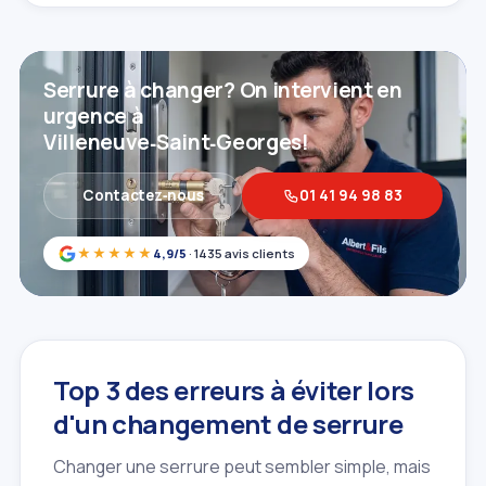
Serrure à changer? On intervient en
urgence à
Villeneuve‑Saint‑Georges!
Contactez‑nous
01 41 94 98 83
★★★★★
4,9/5
· 1435 avis clients
Top 3 des erreurs à éviter lors
d'un changement de serrure
Changer une serrure peut sembler simple, mais