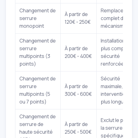
Changement de
Remplacement
À partir de
serrure
complet du
120€ - 250€
monopoint
mécanisme.
Changement de
Installation
serrure
À partir de
plus complexe,
multipoints (3
200€ - 400€
sécurité
points)
renforcée.
Changement de
Sécurité
serrure
À partir de
maximale,
multipoints (5
300€ - 600€
intervention
ou 7 points)
plus longue.
Changement de
Exclut le prix de
serrure de
À partir de
la serrure A2P
haute sécurité
250€ - 500€
spécifique.