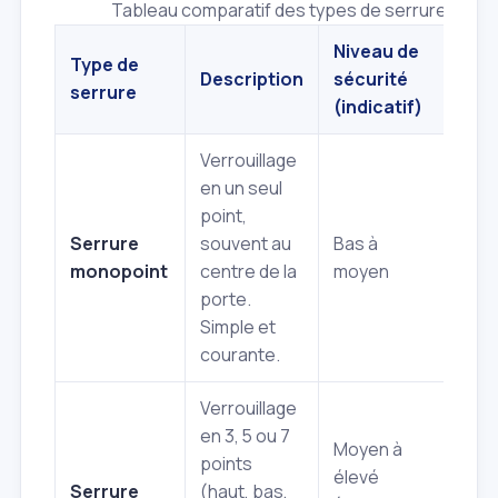
Tableau comparatif des types de serrures cou
Niveau de
Type de
Description
sécurité
Idé
serrure
(indicatif)
Verrouillage
en un seul
Por
point,
inté
Serrure
souvent au
Bas à
por
monopoint
centre de la
moyen
sec
porte.
dép
Simple et
courante.
Verrouillage
en 3, 5 ou 7
Moyen à
points
Por
élevé
Serrure
(haut, bas,
d'en