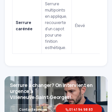
Serrure
multipoints
en applique,
Est
Serrure
recouverte
Élevé
sécu
carénée
d'un capot
ren
pour une
finition
esthétique.
Serrure à changer? On intervient en
urgence à
Villeneuve‑Saint‑Georges!
Contactez‑nous
01 41 94 98 83