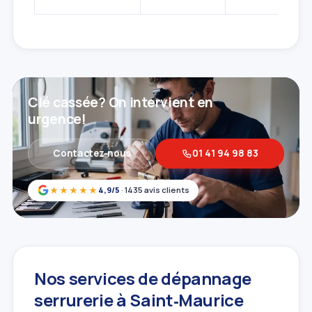
Clé cassée? On intervient en
urgence!
Contactez‑nous
01 41 94 98 83
★★★★★
4,9/5
· 1435 avis clients
Nos services de dépannage
serrurerie à Saint‑Maurice