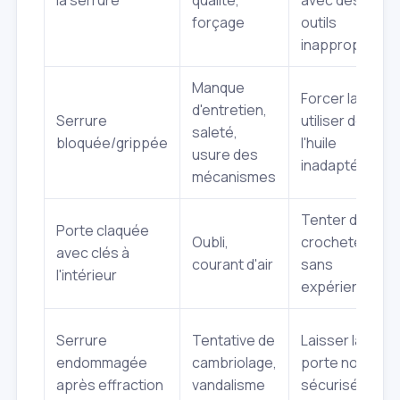
forçage
outils
inappropriés
Manque
Forcer la clé,
d'entretien,
Serrure
utiliser de
saleté,
bloquée/grippée
l'huile
usure des
inadaptée
mécanismes
Tenter de
Porte claquée
Oubli,
crocheter
avec clés à
courant d'air
sans
l'intérieur
expérience
Serrure
Tentative de
Laisser la
endommagée
cambriolage,
porte non
après effraction
vandalisme
sécurisée