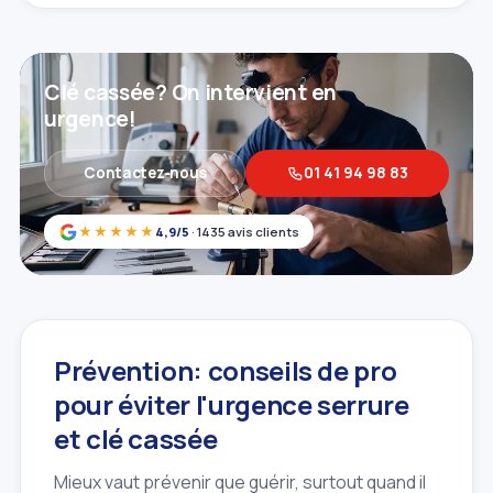
Clé cassée? On intervient en
urgence!
Contactez‑nous
01 41 94 98 83
★★★★★
4,9/5
· 1435 avis clients
Prévention: conseils de pro
pour éviter l'urgence serrure
et clé cassée
Mieux vaut prévenir que guérir, surtout quand il