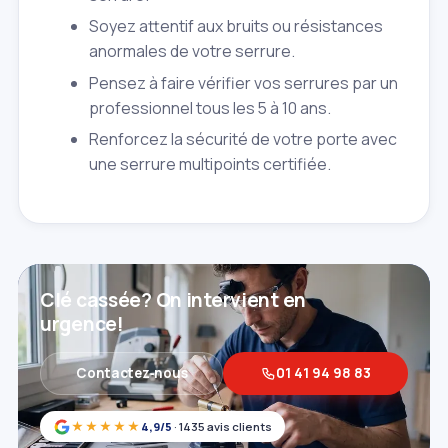
Soyez attentif aux bruits ou résistances
anormales de votre serrure.
Pensez à faire vérifier vos serrures par un
professionnel tous les 5 à 10 ans.
Renforcez la sécurité de votre porte avec
une serrure multipoints certifiée.
Clé cassée? On intervient en
urgence!
Contactez‑nous
01 41 94 98 83
★★★★★
4,9/5
· 1435 avis clients