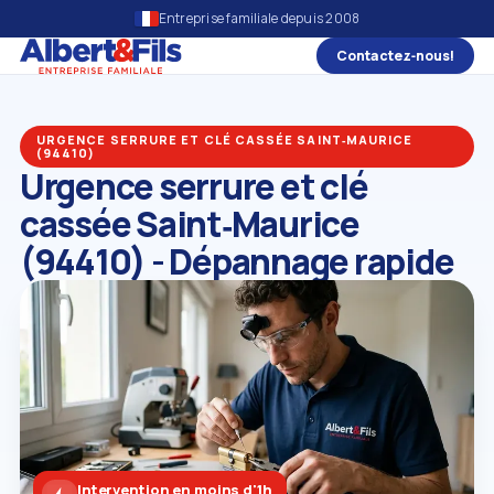
Entreprise familiale depuis 2008
Contactez‑nous!
URGENCE SERRURE ET CLÉ CASSÉE SAINT‑MAURICE
(94410)
Urgence serrure et clé
cassée Saint‑Maurice
(94410) - Dépannage rapide
Intervention en moins d'1h