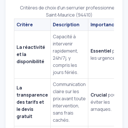
Critères de choix d'un serrurier professionnel à
Saint‑Maurice (94410)
Critère
Description
Importance
Capacité à
intervenir
La réactivité
rapidement,
Essentiel
pour
et la
24h/7j, y
les urgences.
disponibilité
compris les
jours fériés.
Communication
La
claire sur les
transparence
Crucial
pour
prix avant toute
des tarifs et
éviter les
intervention,
le devis
arnaques.
sans frais
gratuit
cachés.