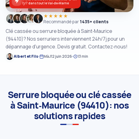
7j/7 dans tout le Val‑de‑Marne
★★★★★
Recommandé par
1435+ clients
Clé cassée ou serrure bloquée à Saint‑Maurice
(94410)? Nos serruriers interviennent 24h/7j pour un
dépannage d'urgence. Devis gratuit. Contactez‑nous!
Albert et Fils
MàJ
12 juin 2026
13 min
Serrure bloquée ou clé cassée
à Saint‑Maurice (94410): nos
solutions rapides