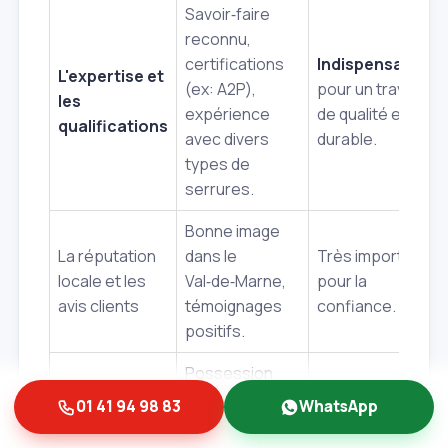
Savoir‑faire
reconnu,
certifications
Indispensable
L'expertise et
(ex: A2P),
pour un travail
les
expérience
de qualité et
qualifications
avec divers
durable.
types de
serrures.
Bonne image
La réputation
dans le
Très important
locale et les
Val‑de‑Marne,
pour la
avis clients
témoignages
confiance.
positifs.
Possession
d'une
01 41 94 98 83
WhatsApp
Les
assurance
Sécurité