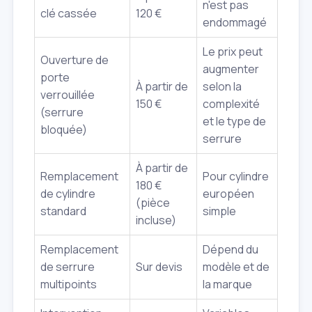
n'est pas
clé cassée
120 €
endommagé
Le prix peut
Ouverture de
augmenter
porte
À partir de
selon la
verrouillée
150 €
complexité
(serrure
et le type de
bloquée)
serrure
À partir de
Remplacement
Pour cylindre
180 €
de cylindre
européen
(pièce
standard
simple
incluse)
Remplacement
Dépend du
de serrure
Sur devis
modèle et de
multipoints
la marque