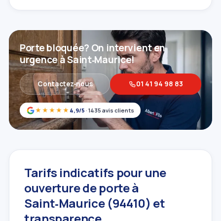
Porte bloquée? On intervient en
urgence à Saint‑Maurice!
Contactez‑nous
01 41 94 98 83
★★★★★
4,9/5
· 1435 avis clients
Tarifs indicatifs pour une
ouverture de porte à
Saint‑Maurice (94410) et
transparence