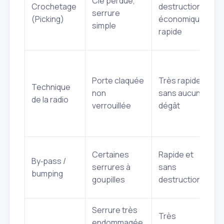
Clé perdue,
e
Crochetage
destruction,
serrure
f
(Picking)
économique,
simple
s
rapide
Porte claquée
Très rapide,
Technique
non
sans aucun
de la radio
v
verrouillée
dégât
E
Certaines
Rapide et
By‑pass /
serrures à
sans
bumping
goupilles
destruction
s
Serrure très
N
Très
endommagée,