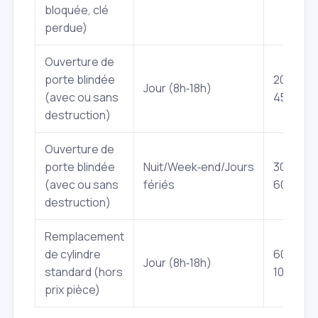
bloquée, clé
perdue)
Ouverture de
porte blindée
200€ -
Jour (8h‑18h)
(avec ou sans
450€
destruction)
Ouverture de
porte blindée
Nuit/Week‑end/Jours
300€ -
(avec ou sans
fériés
600€
destruction)
Remplacement
de cylindre
60€ -
Jour (8h‑18h)
standard (hors
100€
prix pièce)