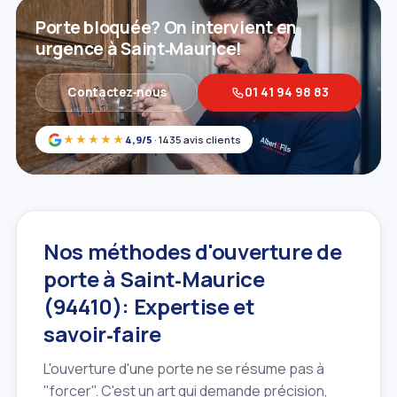
Porte bloquée? On intervient en
urgence à Saint‑Maurice!
Contactez‑nous
01 41 94 98 83
★★★★★
4,9/5
· 1435 avis clients
Nos méthodes d'ouverture de
porte à Saint‑Maurice
(94410): Expertise et
savoir‑faire
L'ouverture d'une porte ne se résume pas à
"forcer". C'est un art qui demande précision,