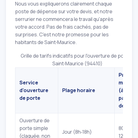
Nous vous expliquerons clairement chaque
poste de dépense sur votre devis, et notre
serrurier ne commencera le travail qu'après
votre accord. Pas de frais cachés, pas de
surprises. C'est notre promesse pour les
habitants de Saint‑Maurice.
Grille de tarifs indicatifs pour l'ouverture de porte à
Saint‑Maurice (94410)
Prix
Service
moyen
d'ouverture
Plage horaire
(à
de porte
partir
de) *
Ouverture de
porte simple
80€ -
Jour (8h‑18h)
(claquée, non
120€