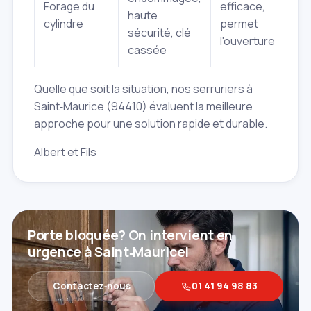
Forage du
efficace,
haute
d
cylindre
permet
sécurité, clé
p
l'ouverture
cassée
d
Quelle que soit la situation, nos serruriers à
Saint‑Maurice (94410) évaluent la meilleure
approche pour une solution rapide et durable.
Albert et Fils
Porte bloquée? On intervient en
urgence à Saint‑Maurice!
Contactez‑nous
01 41 94 98 83