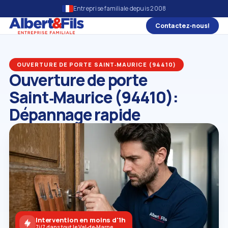
Entreprise familiale depuis 2008
Contactez‑nous!
OUVERTURE DE PORTE SAINT‑MAURICE (94410)
Ouverture de porte
Saint‑Maurice (94410):
Dépannage rapide
Intervention en moins d'1h
7j/7 dans tout le Val‑de‑Marne