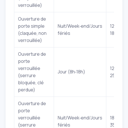
verrouillée)
Ouverture de
porte simple
Nuit/Week‑end/Jours
120€ -
(claquée, non
fériés
180€
verrouillée)
Ouverture de
porte
verrouillée
120€ -
Jour (8h‑18h)
(serrure
250€
bloquée, clé
perdue)
Ouverture de
porte
verrouillée
Nuit/Week‑end/Jours
180€ -
(serrure
fériés
350€