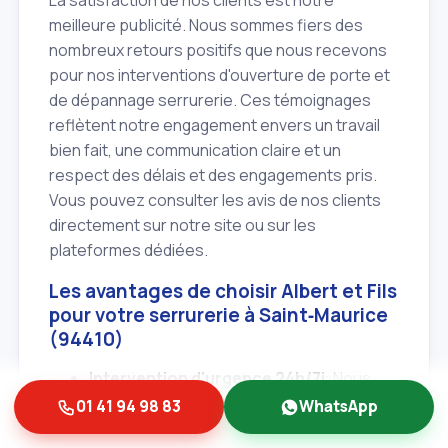
meilleure publicité. Nous sommes fiers des
nombreux retours positifs que nous recevons
pour nos interventions d'ouverture de porte et
de dépannage serrurerie. Ces témoignages
reflètent notre engagement envers un travail
bien fait, une communication claire et un
respect des délais et des engagements pris.
Vous pouvez consulter les avis de nos clients
directement sur notre site ou sur les
plateformes dédiées.
Les avantages de choisir Albert et Fils
pour votre serrurerie à Saint‑Maurice
(94410)
Intervention d'urgence 24h/7j
: Nous
sommes disponibles à tout moment, de
01 41 94 98 83
WhatsApp
jour comme de nuit, pour vos dépannages